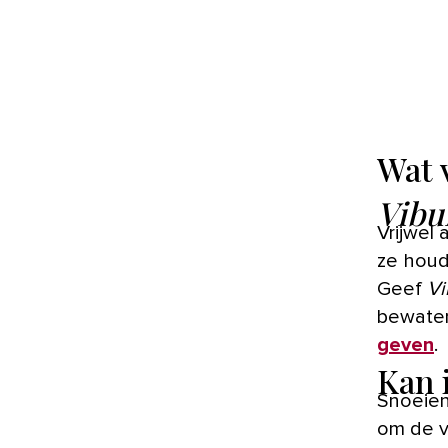
Wat 
Vibu
Vrijwel
ze houd
Geef
V
bewater
geven
.
Kan 
Snoeien
om de v