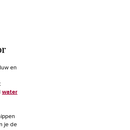
or
aduw en
t
l
water
nippen
n je de