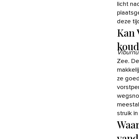
licht n
plaatsg
deze tij
Kan 
koud
Viburnu
Zee. De
makkelij
ze goed
vorstpe
wegsnoe
meestal
struik i
Waar
vand