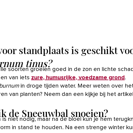
voor standplaats is geschikt vo
rnum tinus?
 alle soorten groeien goed in de zon en lichte sch
en van iets
zure, humusrijke, voedzame grond
.
iburnum
in droge tijden water. Meer weten over he
en van planten? Neem dan een kijkje bij het artike
ik de Sneeuwbal snoeien?
 is niet nodig, maar na de bloei kun je hem terugk
orm in stand te houden. Na een strenge winter ku