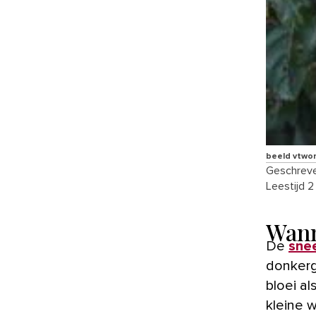
beeld vtwo
Geschreve
Leestijd 2
Wann
De
sne
donkerg
bloei a
kleine w