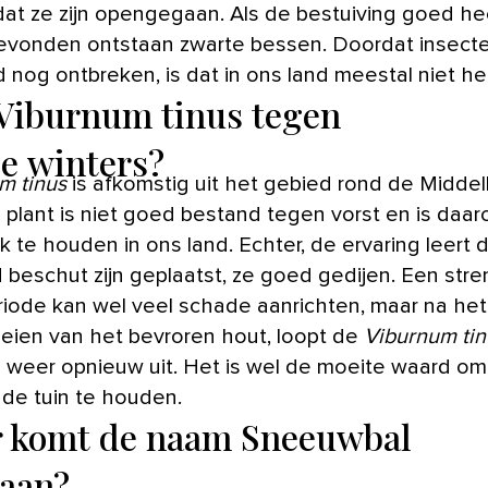
adat ze zijn opengegaan. Als de bestuiving goed he
evonden ontstaan zwarte bessen. Doordat insecte
d nog ontbreken, is dat in ons land meestal niet he
Viburnum tinus tegen
e winters?
m tinus
is afkomstig uit het gebied rond de Midde
 plant is niet goed bestand tegen vorst en is daar
k te houden in ons land. Echter, de ervaring leert d
 beschut zijn geplaatst, ze goed gedijen. Een str
riode kan wel veel schade aanrichten, maar na het
ien van het bevroren hout, loopt de
Viburnum tin
 weer opnieuw uit. Het is wel de moeite waard o
n de tuin te houden.
 komt de naam Sneeuwbal
aan?