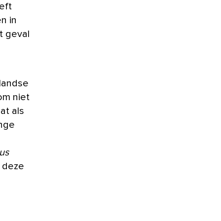
eft
n in
t geval
llandse
om niet
at als
enge
us
m deze