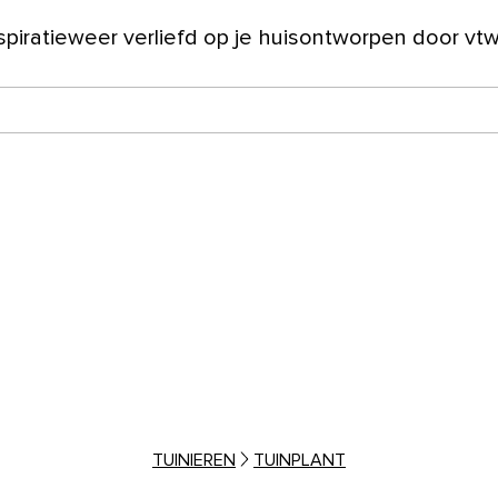
spiratie
weer verliefd op je huis
ontworpen door vt
ver ons
TUINIEREN
TUINPLANT