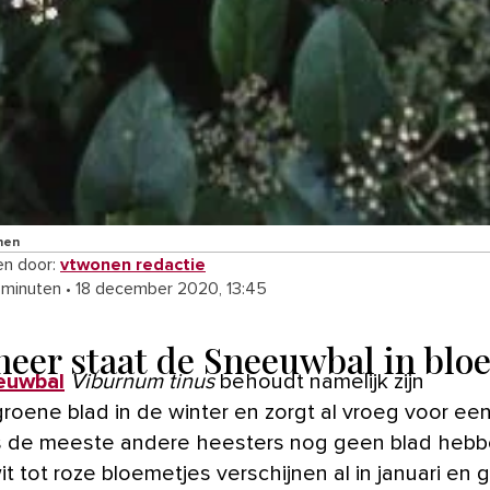
nen
n door:
vtwonen redactie
 minuten
•
18 december 2020, 13:45
eer staat de Sneeuwbal in bloe
euwbal
Viburnum tinus
behoudt namelijk zijn
roene blad in de winter en zorgt al vroeg voor ee
ls de meeste andere heesters nog geen blad hebb
it tot roze bloemetjes verschijnen al in januari en