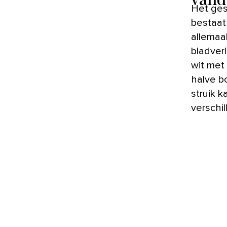
Het ge
bestaat
allemaa
bladver
wit met
halve b
struik k
verschi