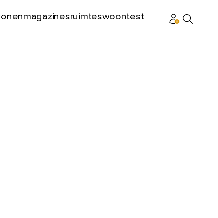
wonen
magazines
ruimtes
woontest