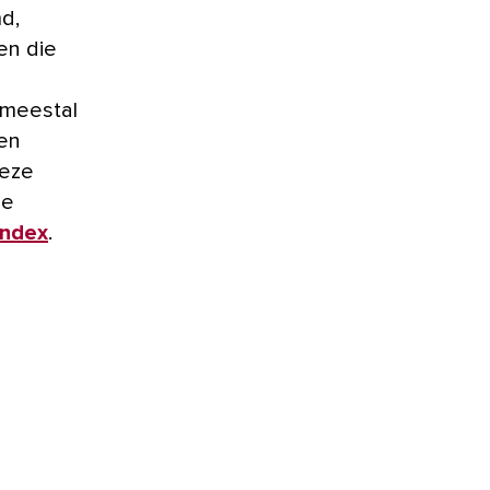
d,
en die
 meestal
een
Deze
de
index
.