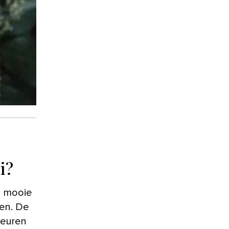
i?
n mooie
en. De
 geuren