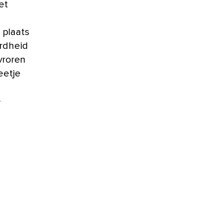
et
 plaats
ardheid
evroren
eetje
e