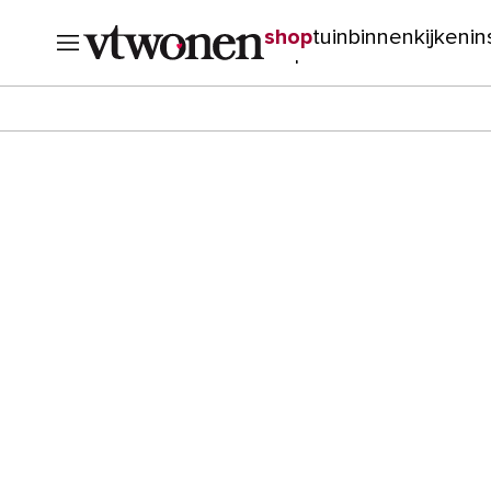
shop
tuin
binnenkijken
in
verbouwen
cursussen
o