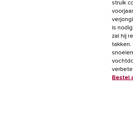
struik 
voorjaa
verjong
is nodi
zal hij 
takken.
snoeien
vochtdo
verbet
Bestel d