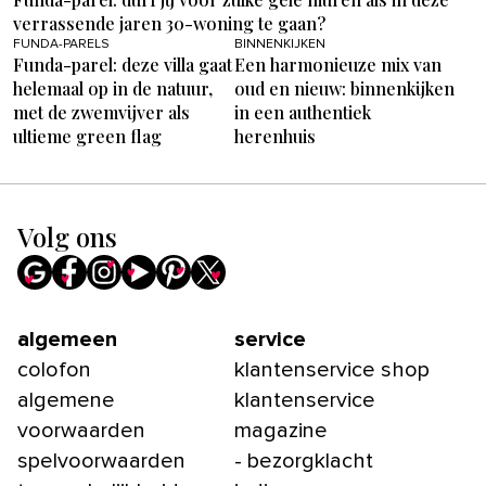
verrassende jaren 30-woning te gaan?
FUNDA-PARELS
BINNENKIJKEN
Funda-parel: deze villa gaat
Een harmonieuze mix van
helemaal op in de natuur,
oud en nieuw: binnenkijken
met de zwemvijver als
in een authentiek
ultieme green flag
herenhuis
Volg ons
algemeen
service
colofon
klantenservice shop
algemene
klantenservice
voorwaarden
magazine
spelvoorwaarden
- bezorgklacht