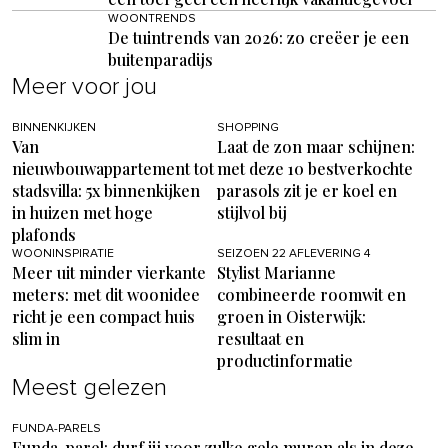
WOONTRENDS
De tuintrends van 2026: zo creëer je een
buitenparadijs
Meer voor jou
BINNENKIJKEN
SHOPPING
Van
Laat de zon maar schijnen:
nieuwbouwappartement tot
met deze 10 bestverkochte
stadsvilla: 5x binnenkijken
parasols zit je er koel en
in huizen met hoge
stijlvol bij
plafonds
WOONINSPIRATIE
SEIZOEN 22 AFLEVERING 4
Meer uit minder vierkante
Stylist Marianne
meters: met dit woonidee
combineerde roomwit en
richt je een compact huis
groen in Oisterwijk:
slim in
resultaat en
productinformatie
Meest gelezen
FUNDA-PARELS
Funda-parel: durf jij voor zulke gele muren als in deze