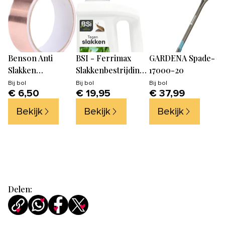
Benson Anti
BSI - Ferrimax
GARDENA Spade-
Slakken
Slakkenbestrijding
17000-20
Kopertape
Ecologische
Bij
bol
Bij
bol
Bij
bol
€ 6,50
€ 19,95
€ 37,99
slakkenkorrel
Bekijk
Bekijk
Bekijk
Delen: