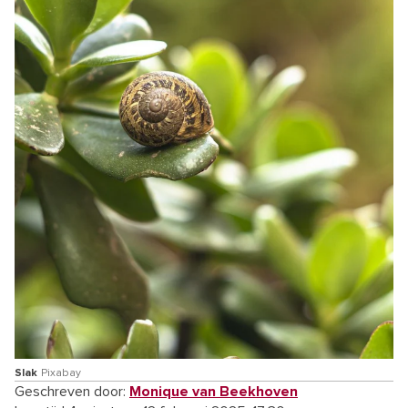
Slak
Pixabay
Geschreven door:
Monique van Beekhoven