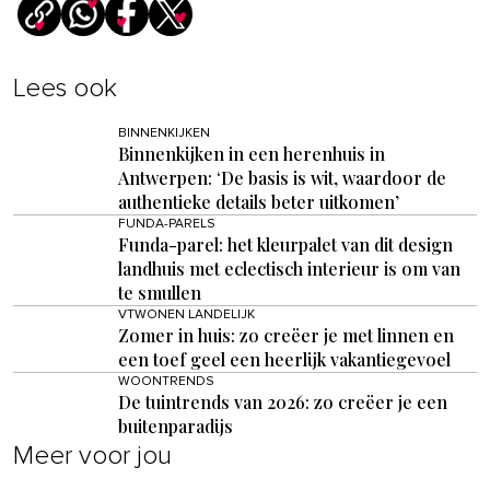
Lees ook
BINNENKIJKEN
Binnenkijken in een herenhuis in
Antwerpen: ‘De basis is wit, waardoor de
authentieke details beter uitkomen’
FUNDA-PARELS
Funda-parel: het kleurpalet van dit design
landhuis met eclectisch interieur is om van
te smullen
VTWONEN LANDELIJK
Zomer in huis: zo creëer je met linnen en
een toef geel een heerlijk vakantiegevoel
WOONTRENDS
De tuintrends van 2026: zo creëer je een
buitenparadijs
Meer voor jou