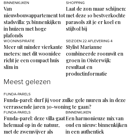
BINNENKIJKEN
SHOPPING
Van
Laat de zon maar schijnen:
nieuwbouwappartement tot
met deze 10 bestverkochte
stadsvilla: 5x binnenkijken
parasols zit je er koel en
in huizen met hoge
stijlvol bij
plafonds
WOONINSPIRATIE
SEIZOEN 22 AFLEVERING 4
Meer uit minder vierkante
Stylist Marianne
meters: met dit woonidee
combineerde roomwit en
richt je een compact huis
groen in Oisterwijk:
slim in
resultaat en
productinformatie
Meest gelezen
FUNDA-PARELS
Funda-parel: durf jij voor zulke gele muren als in deze
verrassende jaren 30-woning te gaan?
FUNDA-PARELS
BINNENKIJKEN
Funda-parel: deze villa gaat
Een harmonieuze mix van
helemaal op in de natuur,
oud en nieuw: binnenkijken
met de zwemvijver als
in een authentiek