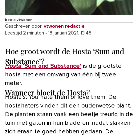
beeld vtwonen
Geschreven door:
vtwonen redactie
Leestijd 2 minuten
•
18 januari 2021, 13:48
Hoe groot wordt de Hosta ‘Sum and
Substance’?
Hosta
‘Sum and Substance’
is de grootste
hosta met een omvang van één bij twee
meter.
Wanneer bloeit de Hosta?
Hosta’s. You hate them or love them. De
hostahaters vinden dit een ouderwetse plant.
De planten staan vaak een beetje treurig in de
tuin met gaten in hun bladeren, nadat slakken
zich eraan te goed hebben gedaan. De