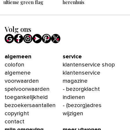
ultieme green flag
herenhuis
Volg ons
algemeen
service
colofon
klantenservice shop
algemene
klantenservice
voorwaarden
magazine
spelvoorwaarden
- bezorgklacht
toegankelijkheid
indienen
bezoekersaantallen
- (bezorg)adres
copyright
wijzigen
contact
mijn omgeving
meer vtwonen