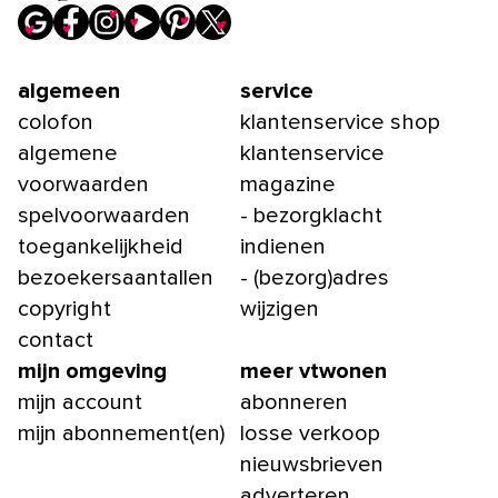
algemeen
service
colofon
klantenservice shop
algemene
klantenservice
voorwaarden
magazine
spelvoorwaarden
- bezorgklacht
toegankelijkheid
indienen
bezoekersaantallen
- (bezorg)adres
copyright
wijzigen
contact
mijn omgeving
meer vtwonen
mijn account
abonneren
mijn abonnement(en)
losse verkoop
nieuwsbrieven
adverteren