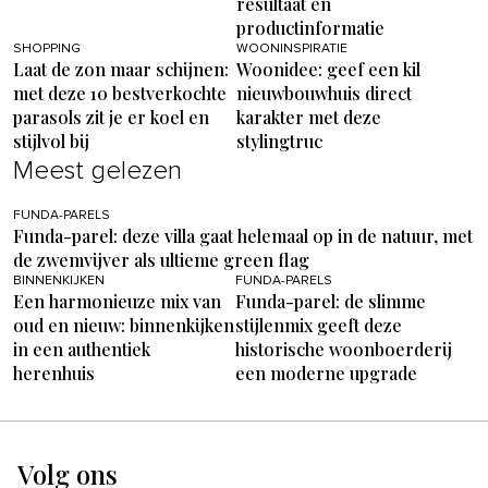
resultaat en
productinformatie
SHOPPING
WOONINSPIRATIE
Laat de zon maar schijnen:
Woonidee: geef een kil
met deze 10 bestverkochte
nieuwbouwhuis direct
parasols zit je er koel en
karakter met deze
stijlvol bij
stylingtruc
Meest gelezen
FUNDA-PARELS
Funda-parel: deze villa gaat helemaal op in de natuur, met
de zwemvijver als ultieme green flag
BINNENKIJKEN
FUNDA-PARELS
Een harmonieuze mix van
Funda-parel: de slimme
oud en nieuw: binnenkijken
stijlenmix geeft deze
in een authentiek
historische woonboerderij
herenhuis
een moderne upgrade
Volg ons