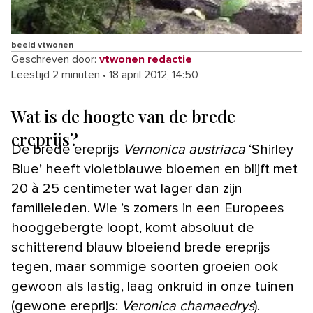
beeld vtwonen
Geschreven door:
vtwonen redactie
Leestijd 2 minuten
•
18 april 2012, 14:50
Wat is de hoogte van de brede
ereprijs?
De brede ereprijs
Vernonica austriaca
‘Shirley
Blue’ heeft violetblauwe bloemen en blijft met
20 à 25 centimeter wat lager dan zijn
familieleden. Wie ’s zomers in een Europees
hooggebergte loopt, komt absoluut de
schitterend blauw bloeiend brede ereprijs
tegen, maar sommige soorten groeien ook
gewoon als lastig, laag onkruid in onze tuinen
(gewone ereprijs:
Veronica chamaedrys
).