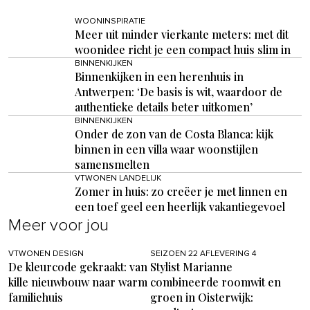
WOONINSPIRATIE
Meer uit minder vierkante meters: met dit
woonidee richt je een compact huis slim in
BINNENKIJKEN
Binnenkijken in een herenhuis in
Antwerpen: ‘De basis is wit, waardoor de
authentieke details beter uitkomen’
BINNENKIJKEN
Onder de zon van de Costa Blanca: kijk
binnen in een villa waar woonstijlen
samensmelten
VTWONEN LANDELIJK
Zomer in huis: zo creëer je met linnen en
een toef geel een heerlijk vakantiegevoel
Meer voor jou
VTWONEN DESIGN
SEIZOEN 22 AFLEVERING 4
De kleurcode gekraakt: van
Stylist Marianne
kille nieuwbouw naar warm
combineerde roomwit en
familiehuis
groen in Oisterwijk: