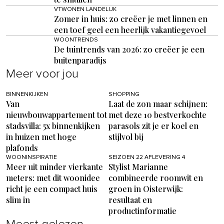
VTWONEN LANDELIJK
Zomer in huis: zo creëer je met linnen en
een toef geel een heerlijk vakantiegevoel
WOONTRENDS
De tuintrends van 2026: zo creëer je een
buitenparadijs
Meer voor jou
BINNENKIJKEN
SHOPPING
Van
Laat de zon maar schijnen:
nieuwbouwappartement tot
met deze 10 bestverkochte
stadsvilla: 5x binnenkijken
parasols zit je er koel en
in huizen met hoge
stijlvol bij
plafonds
WOONINSPIRATIE
SEIZOEN 22 AFLEVERING 4
Meer uit minder vierkante
Stylist Marianne
meters: met dit woonidee
combineerde roomwit en
richt je een compact huis
groen in Oisterwijk:
slim in
resultaat en
productinformatie