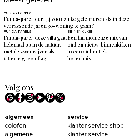
Meest gelezen
FUNDA-PARELS
Funda-parel: durf jij voor zulke gele muren als in deze
verrassende jaren 30-woning te gaan?
FUNDA-PARELS
BINNENKIJKEN
Funda-parel: deze villa gaat
Een harmonieuze mix van
helemaal op in de natuur,
oud en nieuw: binnenkijken
met de zwemvijver als
in een authentiek
ultieme green flag
herenhuis
Volg ons
algemeen
service
colofon
klantenservice shop
algemene
klantenservice