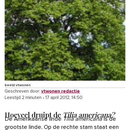
beeld vtwonen
Geschreven door:
vtwonen redactie
Leestijd 2 minuten
•
17 april 2012, 14:50
Hoeveel druipt de
Tilia americana?
De Amerikaanse linde
Tilia americana
is de
grootste linde. Op de rechte stam staat een