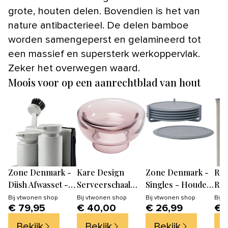
grote, houten delen. Bovendien is het van
nature antibacterieel. De delen bamboe
worden samengeperst en gelamineerd tot
een massief en supersterk werkoppervlak.
Zeker het overwegen waard.
Moois voor op een aanrechtblad van hout
Zone Denmark -
Kare Design
Zone Denmark -
Riv
Diish Afwasset -
Serveerschaal
Singles - Houder
Riv
Metaal en
Grazioso roze
met 6
RM 
Bij
vtwonen shop
Bij
vtwonen shop
Bij
vtwonen shop
Bij
v
€ 79,95
€ 40,00
€ 26,99
€ 
keramiek
Ø20cm
onderzetters
Fro
Roe
Bekijk
Bekijk
Bekijk
B