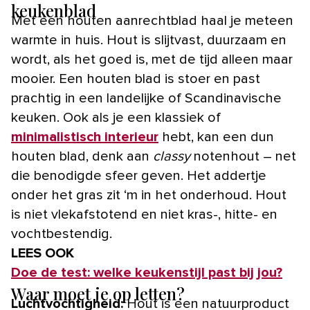
keukenblad
Met een houten aanrechtblad haal je meteen
warmte in huis. Hout is slijtvast, duurzaam en
wordt, als het goed is, met de tijd alleen maar
mooier. Een houten blad is stoer en past
prachtig in een landelijke of Scandinavische
keuken. Ook als je een klassiek of
minimalistisch interieur
hebt, kan een dun
houten blad, denk aan
classy
notenhout – net
die benodigde sfeer geven. Het addertje
onder het gras zit ‘m in het onderhoud. Hout
is niet vlekafstotend en niet kras-, hitte- en
vochtbestendig.
LEES OOK
Doe de test: welke keukenstijl past bij jou?
Waar moet je op letten?
Luchtvochtigheid:
Hout is een natuurproduct