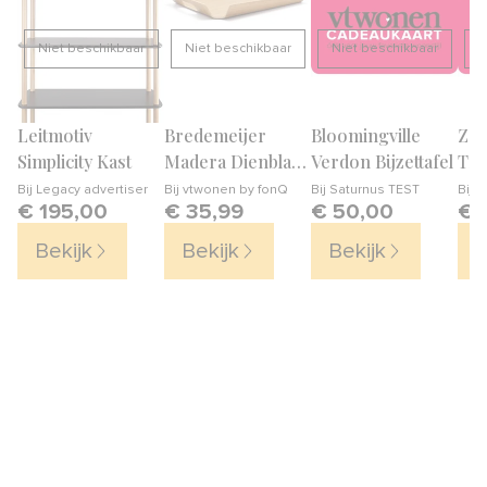
Niet beschikbaar
Niet beschikbaar
Niet beschikbaar
N
Leitmotiv
Bredemeijer
Bloomingville
Zel
Simplicity Kast
Madera Dienblad
Verdon Bijzettafel
Tro
L
Bij
Legacy advertiser
Bij
vtwonen by fonQ
Bij
Saturnus TEST
Bij
S
€ 195,00
€ 35,99
€ 50,00
€ 
Bekijk
Bekijk
Bekijk
B