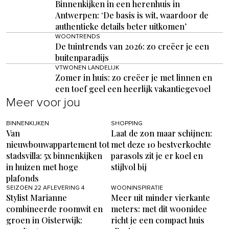
Binnenkijken in een herenhuis in
Antwerpen: ‘De basis is wit, waardoor de
authentieke details beter uitkomen’
WOONTRENDS
De tuintrends van 2026: zo creëer je een
buitenparadijs
VTWONEN LANDELIJK
Zomer in huis: zo creëer je met linnen en
een toef geel een heerlijk vakantiegevoel
Meer voor jou
BINNENKIJKEN
SHOPPING
Van
Laat de zon maar schijnen:
nieuwbouwappartement tot
met deze 10 bestverkochte
stadsvilla: 5x binnenkijken
parasols zit je er koel en
in huizen met hoge
stijlvol bij
plafonds
SEIZOEN 22 AFLEVERING 4
WOONINSPIRATIE
Stylist Marianne
Meer uit minder vierkante
combineerde roomwit en
meters: met dit woonidee
groen in Oisterwijk:
richt je een compact huis