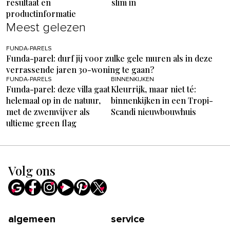
resultaat en
slim in
productinformatie
Meest gelezen
FUNDA-PARELS
Funda-parel: durf jij voor zulke gele muren als in deze
verrassende jaren 30-woning te gaan?
FUNDA-PARELS
BINNENKIJKEN
Funda-parel: deze villa gaat
Kleurrijk, maar niet té:
helemaal op in de natuur,
binnenkijken in een Tropi-
met de zwemvijver als
Scandi nieuwbouwhuis
ultieme green flag
Volg ons
algemeen
service