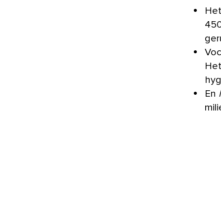
Het
450
ger
Voc
Het
hyg
En
mil