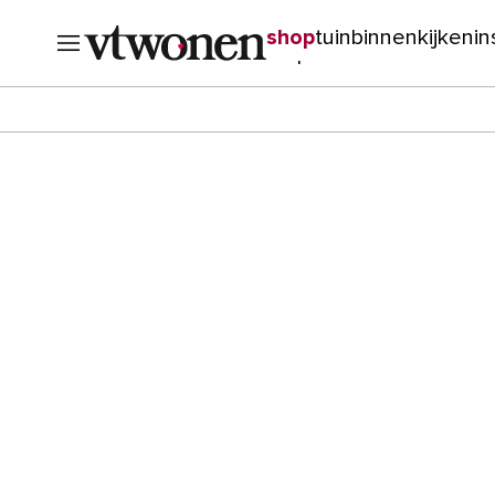
shop
tuin
binnenkijken
in
verbouwen
cursussen
o