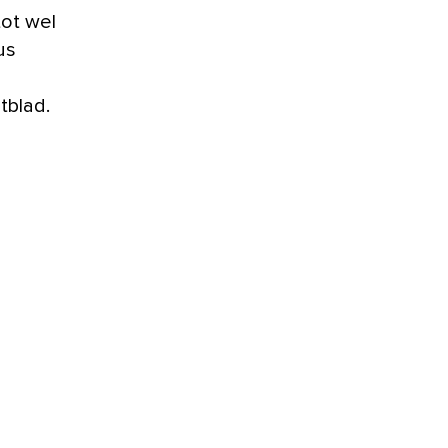
tot wel
us
tblad.
g