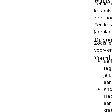
Wat is
Een keukenblad van keramiek bestaat uit klei, porselein,
keramis
zeer ho
Een ker
jarenlan
De voo
Zoals i
voor- e
Voord
Een
teg
je 
aan
Kno
Het
aan
kra