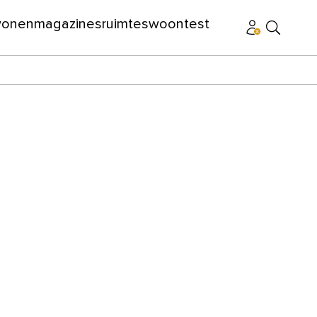
wonen
magazines
ruimtes
woontest