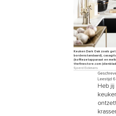
Keuken Dark Oak zoals geto
bordenstandaard), casagita
(koffiezetapparaat en melk
thefinestore.com (dienblad)
Sjoerd Eickmans
Geschreve
Leestijd 
Heb ji
keuken
ontzett
krasse