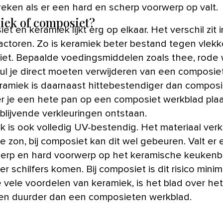
reken als er een hard en scherp voorwerp op valt.
iek of composiet?
t en keramiek lijkt erg op elkaar. Het verschil zit 
factoren. Zo is keramiek beter bestand tegen vlek
et. Bepaalde voedingsmiddelen zoals thee, rode wi
zul je direct moeten verwijderen van een composie
eramiek is daarnaast hittebestendiger dan composi
 je een hete pan op een composiet werkblad plaa
blijvende verkleuringen ontstaan.
k is ook volledig UV-bestendig. Het materiaal verk
de zon, bij composiet kan dit wel gebeuren. Valt er 
erp en hard voorwerp op het keramische keukenb
r schilfers komen. Bij composiet is dit risico minim
 vele voordelen van keramiek, is het blad over het
n duurder dan een composieten werkblad.