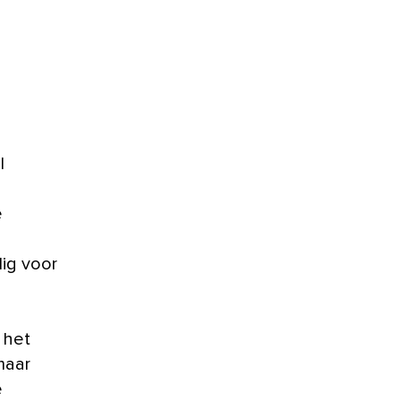
l
e
ig voor
 het
maar
e