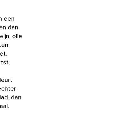
in een
ken dan
jn, olie
ten
et.
tst,
leurt
echter
lad, dan
aal.