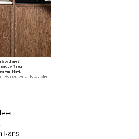
n bord met
randcoffee.nl
n van Hay),
van Rossenberg | fotografie
lleen
,
n kans