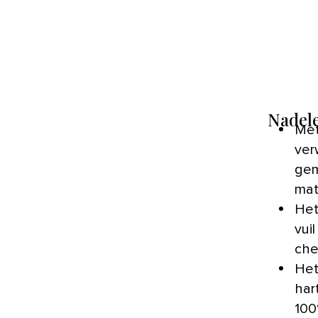
Nadel
Met
ver
gem
mat
Het
vui
che
Het
har
100