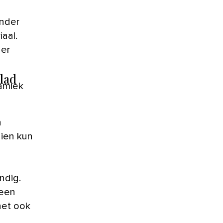
onder
aal.
 er
lad
amiek
n
dien kun
ndig.
 een
het ook