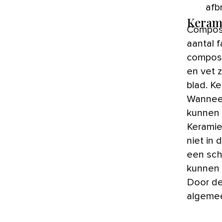
afb
Keram
Composie
aantal 
composi
en vet 
blad. K
Wanneer
kunnen 
Keramie
niet in 
een sch
kunnen e
Door de
algemee