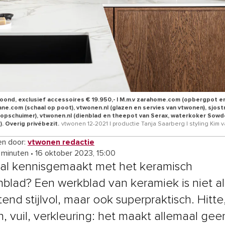
ond, exclusief accessoires € 19.950,- | M.m.v zarahome.com (opbergpot e
ne.com (schaal op poot), vtwonen.nl (glazen en servies van vtwonen), sjost
opschuimer), vtwonen.nl (dienblad en theepot van Serax, waterkoker Sowde
. Overig privébezit.
vtwonen 12-2021 | productie Tanja Saarberg | styling Kim 
n door:
vtwonen redactie
6 minuten
•
16 oktober 2023, 15:00
j al kennisgemaakt met het keramisch
blad? Een werkblad van keramiek is niet a
end stijlvol, maar ook superpraktisch. Hitte
n, vuil, verkleuring: het maakt allemaal gee