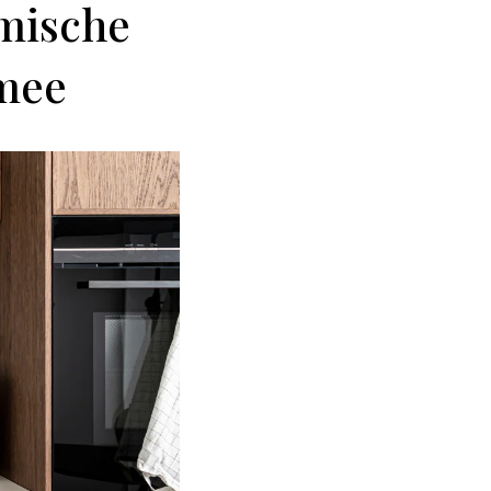
amische
 mee