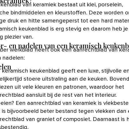
 keramiek?
che bindmiddelen en kleurstoffen. Deze worden 
ge druk en hitte samengeperst tot een hard materi
amisch keukenblad is erg stevig en daarom heb je
g plezier van.
r- en nadelen van een keramisch keukenb
eder werkblad heeft ook een aanrechtblad van ker
n nadelen:
elen
 keramisch keukenblad geeft een luxe, stijlvolle e
elijkertijd stoere uitstraling aan de keuken. Boven
kiezen uit vele kleuren en patronen, waardoor het
rechtblad aansluit bij de rest van het interieur.
eien? Een aanrechtblad van keramiek is vlekbeste
 is bijvoorbeeld beter bestand tegen vlekken dan
rechtblad van graniet of composiet. Daarnaast is 
sbestendig.