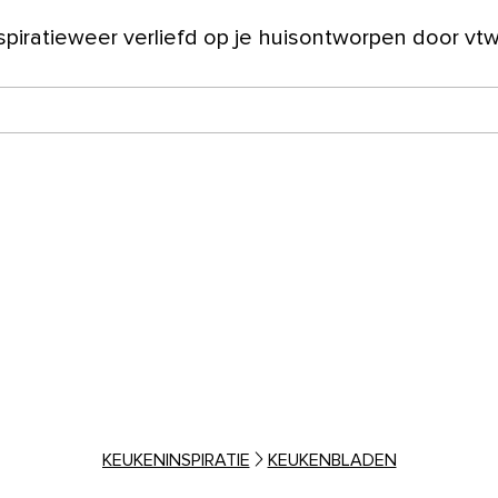
spiratie
weer verliefd op je huis
ontworpen door vt
ver ons
KEUKENINSPIRATIE
KEUKENBLADEN