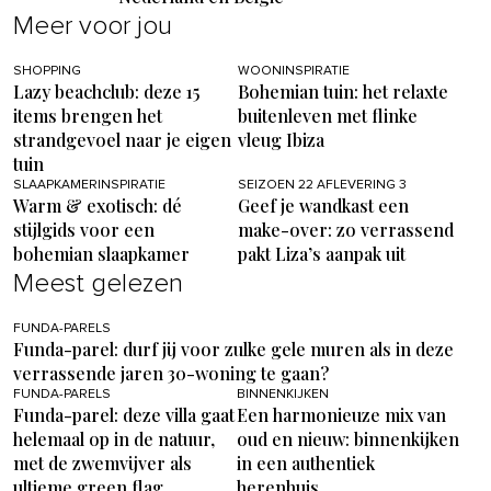
Meer voor jou
SHOPPING
WOONINSPIRATIE
Lazy beachclub: deze 15
Bohemian tuin: het relaxte
items brengen het
buitenleven met flinke
strandgevoel naar je eigen
vleug Ibiza
tuin
SLAAPKAMERINSPIRATIE
SEIZOEN 22 AFLEVERING 3
Warm & exotisch: dé
Geef je wandkast een
stijlgids voor een
make-over: zo verrassend
bohemian slaapkamer
pakt Liza’s aanpak uit
Meest gelezen
FUNDA-PARELS
Funda-parel: durf jij voor zulke gele muren als in deze
verrassende jaren 30-woning te gaan?
FUNDA-PARELS
BINNENKIJKEN
Funda-parel: deze villa gaat
Een harmonieuze mix van
helemaal op in de natuur,
oud en nieuw: binnenkijken
met de zwemvijver als
in een authentiek
ultieme green flag
herenhuis