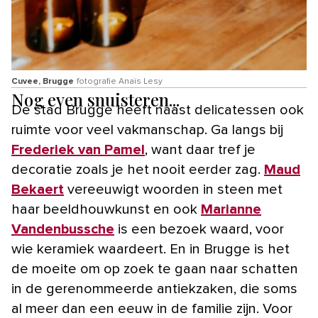
Cuvee, Brugge
fotografie Anaïs Lesy
Nog even snuisteren...
De stad Brugge heeft naast delicatessen ook
ruimte voor veel vakmanschap. Ga langs bij
Frederiek van Pamel
, want daar tref je
decoratie zoals je het nooit eerder zag.
Maud
Bekaert
vereeuwigt woorden in steen met
haar beeldhouwkunst en ook
Marianne
Vandenbussche
is een bezoek waard, voor
wie keramiek waardeert. En in Brugge is het
de moeite om op zoek te gaan naar schatten
in de gerenommeerde antiekzaken, die soms
al meer dan een eeuw in de familie zijn. Voor