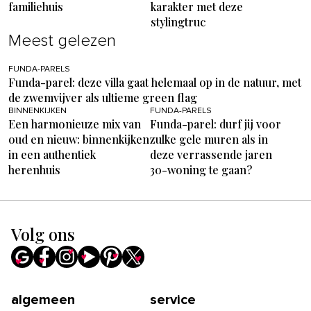
familiehuis
karakter met deze
stylingtruc
Meest gelezen
FUNDA-PARELS
Funda-parel: deze villa gaat helemaal op in de natuur, met
de zwemvijver als ultieme green flag
BINNENKIJKEN
FUNDA-PARELS
Een harmonieuze mix van
Funda-parel: durf jij voor
oud en nieuw: binnenkijken
zulke gele muren als in
in een authentiek
deze verrassende jaren
herenhuis
30-woning te gaan?
Volg ons
algemeen
service