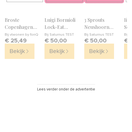
Broste
Luigi Bormioli
3 Sprouts
Iit
Copenhagen
Lock-Eat
Neushoorn
Ser
Nordic Sand
Weckpotset – Set
Opbergmand 33 x
met
Bij
vtwonen by fonQ
Bij
Saturnus TEST
Bij
Saturnus TEST
Bij
d
€ 25,49
€ 50,00
€ 50,00
€ 
Schaal Ø 22,5 cm
van 3
33 cm
Bekijk
Bekijk
Bekijk
B
Lees verder onder de advertentie