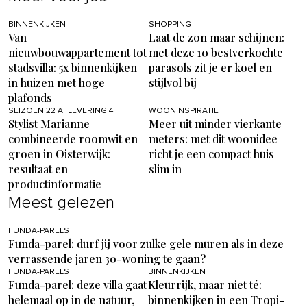
BINNENKIJKEN
SHOPPING
Van
Laat de zon maar schijnen:
nieuwbouwappartement tot
met deze 10 bestverkochte
stadsvilla: 5x binnenkijken
parasols zit je er koel en
in huizen met hoge
stijlvol bij
plafonds
SEIZOEN 22 AFLEVERING 4
WOONINSPIRATIE
Stylist Marianne
Meer uit minder vierkante
combineerde roomwit en
meters: met dit woonidee
groen in Oisterwijk:
richt je een compact huis
resultaat en
slim in
productinformatie
Meest gelezen
FUNDA-PARELS
Funda-parel: durf jij voor zulke gele muren als in deze
verrassende jaren 30-woning te gaan?
FUNDA-PARELS
BINNENKIJKEN
Funda-parel: deze villa gaat
Kleurrijk, maar niet té:
helemaal op in de natuur,
binnenkijken in een Tropi-