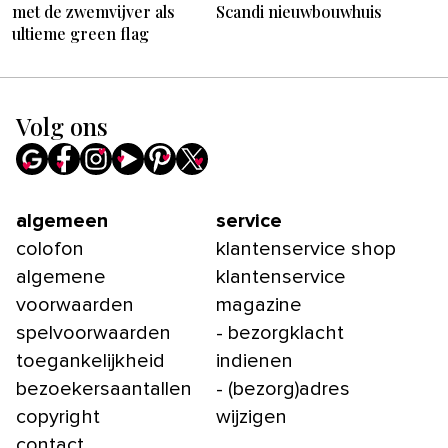
met de zwemvijver als
Scandi nieuwbouwhuis
ultieme green flag
Volg ons
algemeen
service
colofon
klantenservice shop
algemene
klantenservice
voorwaarden
magazine
spelvoorwaarden
- bezorgklacht
toegankelijkheid
indienen
bezoekersaantallen
- (bezorg)adres
copyright
wijzigen
contact