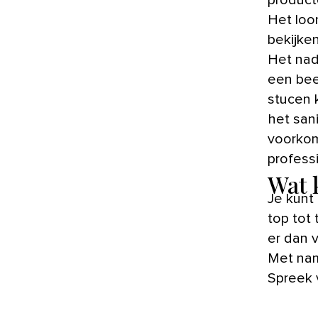
Het loo
bekijken
Het nad
een bee
stucen 
het sani
voorkom
professi
Wat k
Je kunt
top tot
er dan 
Met nam
Spreek 