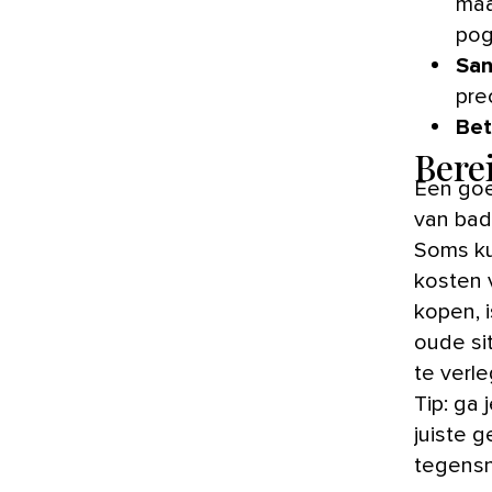
maa
pog
San
prec
Bet
Bere
Een goe
van bad
Soms ku
kosten v
kopen, 
oude sit
te verl
Tip: ga 
juiste 
tegensni