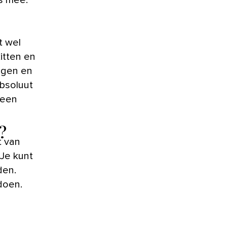
t wel
itten en
eggen en
absoluut
 een
?
t van
 Je kunt
den.
doen.