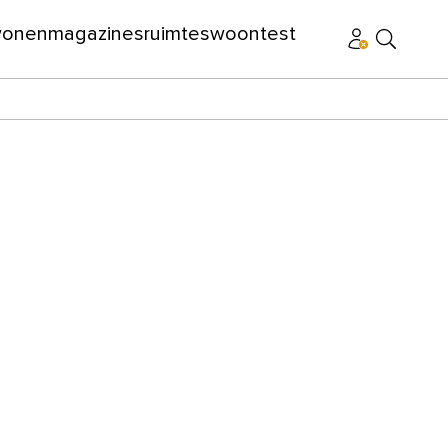
wonen
magazines
ruimtes
woontest