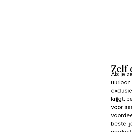
Zelf
Als je zelf de badkamer verbouwt, bespaar je flink wat geld. Het
uurloon
exclusi
krijgt,
voor aa
voordeel
bestel 
product