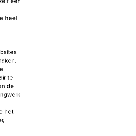
zelf een
e heel
bsites
maken.
de
ir te
an de
dingwerk
je het
r,