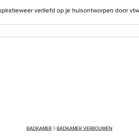
spiratie
weer verliefd op je huis
ontworpen door vt
ver ons
BADKAMER
BADKAMER VERBOUWEN