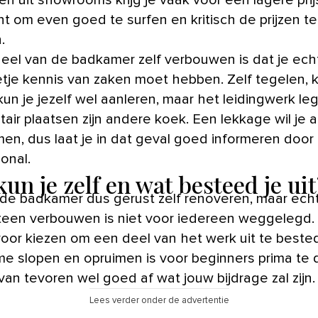
nt om even goed te surfen en kritisch de prijzen te
.
eel van de badkamer zelf verbouwen is dat je ech
tje kennis van zaken moet hebben. Zelf tegelen, k
kun je jezelf wel aanleren, maar het leidingwerk l
tair plaatsen zijn andere koek. Een lekkage wil je 
en, dus laat je in dat geval goed informeren door
onal.
un je zelf en wat besteed je uit
 de badkamer dus gerust zelf renoveren, maar ech
 teen verbouwen is niet voor iedereen weggelegd.
voor kiezen om een deel van het werk uit te beste
e slopen en opruimen is voor beginners prima te 
van tevoren wel goed af wat jouw bijdrage zal zijn.
Lees verder onder de advertentie