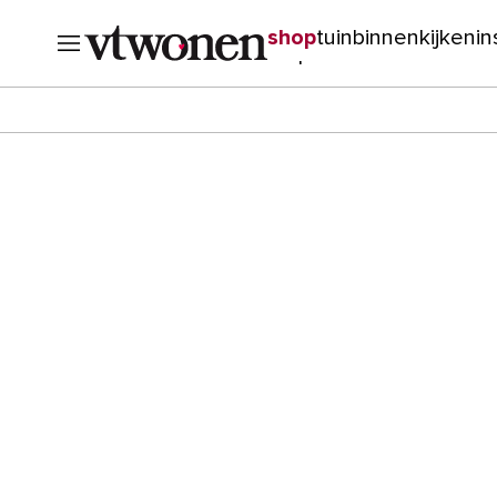
shop
tuin
binnenkijken
in
verbouwen
cursussen
o