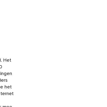
40
tingen
lers
je het
nternet
js mee.