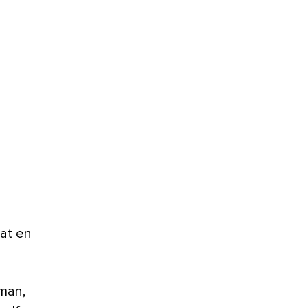
aat en
kman,