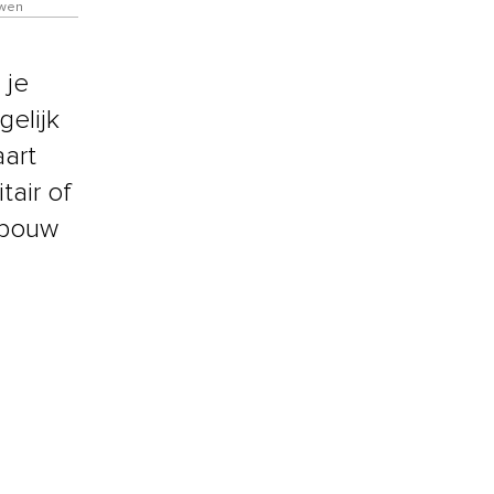
uwen
 je
gelijk
aart
tair of
rbouw