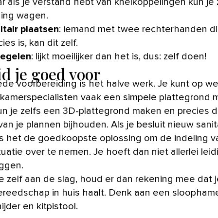
r als je verstand hebt van knelkoppelingen kun je 
ing wagen.
itair plaatsen
: iemand met twee rechterhanden di
ies is, kan dit zelf.
egelen
: lijkt moeilijker dan het is, dus: zelf doen!
id je goed voor
de voorbereiding is het halve werk. Je kunt op we
kamerspecialisten vaak een simpele plattegrond 
n je zelfs een 3D-plattegrond maken en precies 
an je plannen bijhouden. Als je besluit nieuw sanita
is het de goedkoopste oplossing om de indeling v
uatie over te nemen. Je hoeft dan niet allerlei lei
eggen.
je zelf aan de slag, houd er dan rekening mee dat 
gereedschap in huis haalt. Denk aan een sloophame
jder en kitpistool.