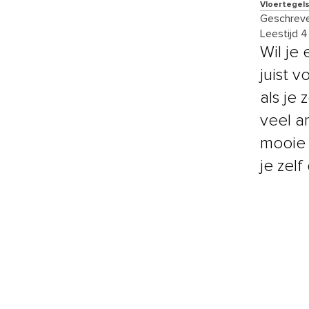
Vloertegels
Geschreve
Leestijd 
Wil je
juist 
als je
veel a
mooie 
je zel