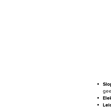
Slo
gee
Ele
Lei