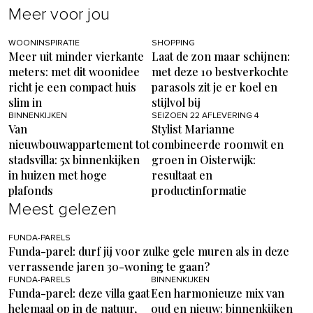
Meer voor jou
WOONINSPIRATIE
SHOPPING
Meer uit minder vierkante
Laat de zon maar schijnen:
meters: met dit woonidee
met deze 10 bestverkochte
richt je een compact huis
parasols zit je er koel en
slim in
stijlvol bij
BINNENKIJKEN
SEIZOEN 22 AFLEVERING 4
Van
Stylist Marianne
nieuwbouwappartement tot
combineerde roomwit en
stadsvilla: 5x binnenkijken
groen in Oisterwijk:
in huizen met hoge
resultaat en
plafonds
productinformatie
Meest gelezen
FUNDA-PARELS
Funda-parel: durf jij voor zulke gele muren als in deze
verrassende jaren 30-woning te gaan?
FUNDA-PARELS
BINNENKIJKEN
Funda-parel: deze villa gaat
Een harmonieuze mix van
helemaal op in de natuur,
oud en nieuw: binnenkijken