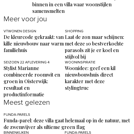
binnen in een villa waar woonstijlen
samensmelten
Meer voor jou
VTWONEN DESIGN
SHOPPING
De kleurcode gekraakt: van
Laat de zon maar schijnen:
kille nieuwbouw naar warm
met deze 10 bestverkochte
familiehuis
parasols zit je er koel en
stijlvol bij
SEIZOEN 22 AFLEVERING 4
WOONINSPIRATIE
Stylist Marianne
Woonidee: geef een kil
combineerde roomwit en
nieuwbouwhuis direct
groen in Oisterwijk:
karakter met deze
resultaat en
stylingtruc
productinformatie
Meest gelezen
FUNDA-PARELS
Funda-parel: deze villa gaat helemaal op in de natuur, met
de zwemvijver als ultieme green flag
BINNENKIJKEN
FUNDA-PARELS