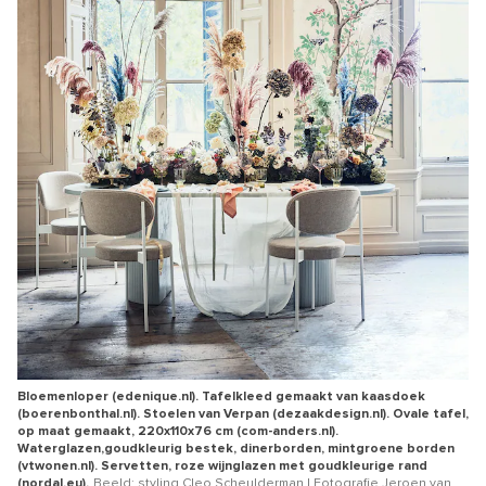
Bloemenloper (edenique.nl). Tafelkleed gemaakt van kaasdoek
(boerenbonthal.nl). Stoelen van Verpan (dezaakdesign.nl). Ovale tafel,
op maat gemaakt, 220x110x76 cm (com-anders.nl).
Waterglazen,goudkleurig bestek, dinerborden, mintgroene borden
(vtwonen.nl). Servetten, roze wijnglazen met goudkleurige rand
(nordal.eu).
Beeld: styling Cleo Scheulderman | Fotografie Jeroen van