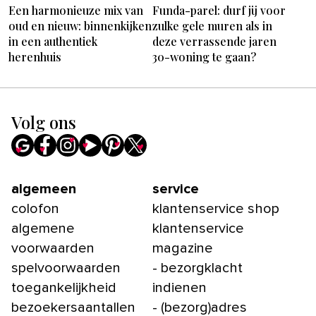
Een harmonieuze mix van
Funda-parel: durf jij voor
oud en nieuw: binnenkijken
zulke gele muren als in
in een authentiek
deze verrassende jaren
herenhuis
30-woning te gaan?
Volg ons
algemeen
service
colofon
klantenservice shop
algemene
klantenservice
voorwaarden
magazine
spelvoorwaarden
- bezorgklacht
toegankelijkheid
indienen
bezoekersaantallen
- (bezorg)adres