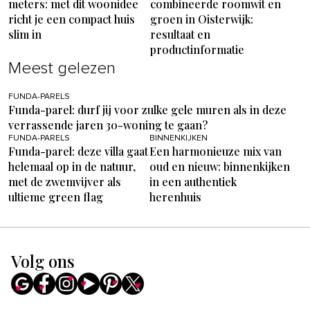
meters: met dit woonidee
combineerde roomwit en
richt je een compact huis
groen in Oisterwijk:
slim in
resultaat en
productinformatie
Meest gelezen
FUNDA-PARELS
Funda-parel: durf jij voor zulke gele muren als in deze
verrassende jaren 30-woning te gaan?
FUNDA-PARELS
BINNENKIJKEN
Funda-parel: deze villa gaat
Een harmonieuze mix van
helemaal op in de natuur,
oud en nieuw: binnenkijken
met de zwemvijver als
in een authentiek
ultieme green flag
herenhuis
Volg ons