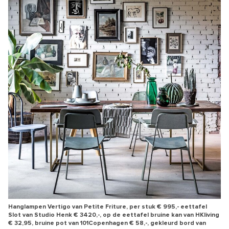
Hanglampen Vertigo van Petite Friture, per stuk € 995,- eettafel
Slot van Studio Henk € 3420,-, op de eettafel bruine kan van HKliving
€ 32,95, bruine pot van 101Copenhagen € 58,-, gekleurd bord van