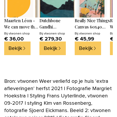
Maarten Léon -
Dutchbone
Really Nice Things
Ros
We can move the
Gandhi
Canvas 60x40
Wav
sun together -
Wanddecoratie -
Afdruk
PST
Bij
vtwonen shop
Bij
vtwonen shop
Bij
vtwonen shop
Bij
v
€ 36,00
€ 279,30
€ 45,99
€ 
PSTR studio Kunst
Blauw
Pos
Poster
Bekijk
Bekijk
Bekijk
B
Bron: vtwonen Weer verliefd op je huis 'extra
afleveringen' herfst 2021 | Fotografie Margriet
Hoekstra | Styling Frans Uyterlinde, vtwonen
09-2017 | styling Kim van Rossenberg,
fotografie Sjoerd Eickmans. Beeld 2: vtwonen