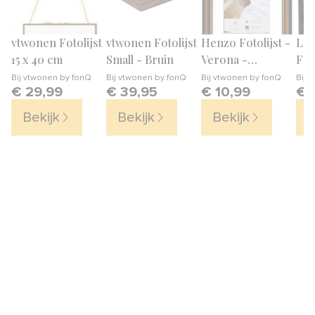
vtwonen Fotolijst
vtwonen Fotolijst
Henzo Fotolijst -
LEG
15 x 40 cm
Small - Bruin
Verona -
Fot
Fotomaat 10x15
Bij
vtwonen by fonQ
Bij
vtwonen by fonQ
Bij
vtwonen by fonQ
Bij
v
€ 29,99
€ 39,95
€ 10,99
€ 
cm - Donkerbruin
Bekijk
Bekijk
Bekijk
B