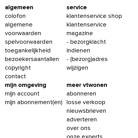
algemeen
service
colofon
klantenservice shop
algemene
klantenservice
voorwaarden
magazine
spelvoorwaarden
- bezorgklacht
toegankelijkheid
indienen
bezoekersaantallen
- (bezorg)adres
copyright
wijzigen
contact
mijn omgeving
meer vtwonen
mijn account
abonneren
mijn abonnement(en)
losse verkoop
nieuwsbrieven
adverteren
over ons
onze experts