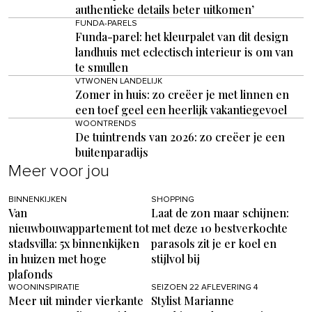
authentieke details beter uitkomen’
FUNDA-PARELS
Funda-parel: het kleurpalet van dit design
landhuis met eclectisch interieur is om van
te smullen
VTWONEN LANDELIJK
Zomer in huis: zo creëer je met linnen en
een toef geel een heerlijk vakantiegevoel
WOONTRENDS
De tuintrends van 2026: zo creëer je een
buitenparadijs
Meer voor jou
BINNENKIJKEN
SHOPPING
Van
Laat de zon maar schijnen:
nieuwbouwappartement tot
met deze 10 bestverkochte
stadsvilla: 5x binnenkijken
parasols zit je er koel en
in huizen met hoge
stijlvol bij
plafonds
WOONINSPIRATIE
SEIZOEN 22 AFLEVERING 4
Meer uit minder vierkante
Stylist Marianne