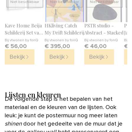
Niet beschikbaar
Niet beschikbaar
Niet beschikbaar
N
Kave Home Beija
HKliving Catch
PSTR studio -
PST
Schilderij Set van
My Drift Schilderij
Abstract - Stacked
Jap
2
Jap
Bij
vtwonen by fonQ
Bij
vtwonen by fonQ
Bij
vtwonen by fonQ
Bij
v
€ 56,00
€ 395,00
€ 46,00
€ 
II
Bekijk
Bekijk
Bekijk
B
Lijsten en kleuren
De volgende stap is het bepalen van het
materiaal en de kleuren van de lijsten. Ook
leuk: je kunt de postermuur nog meer laten
shinen
door het gedeelte van de muur dat je
voor de
gallery wall
hebt gereserveerd een