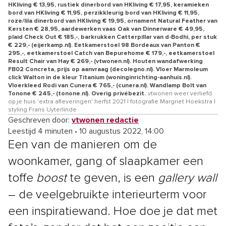
HKliving € 13,95, rustiek dinerbord van HKliving € 17,95, keramieken
bord van HKliving € 11,95, perzikkleurig bord van HKliving € 11,95,
roze/lila dinerbord van HKliving € 19,95, ornament Natural Feather van
Kersten € 28,95, aardewerken vaas Oak van Dinnerware € 49,95,
plaid Check Out € 185,-, barkrukken Catterpillar van d-Bodhi, per stuk
€ 229,- (eijerkamp.nl). Eetkamerstoel 98 Bordeaux van Panton €
295,-, eetkamerstoel Catch van Bepurehome € 179,-, eetkamerstoel
Result Chair van Hay € 269,- (vtwonen.nl). Houten wandafwerking
FB02 Concreta, prijs op aanvraag (decolegno.nl). Vloer Marmoleum
click Walton in de kleur Titanium (woninginrichting-aanhuis.nl).
Vloerkleed Rodi van Cunera € 765,- (cunera.nl). Wandlamp Bolt van
Tonone € 245,- (tonone.nl). Overig privébezit.
vtwonen weer verliefd
op je huis 'extra afleveringen' herfst 2021 | fotografie Margriet Hoekstra |
styling Frans Uyterlinde
Geschreven door:
vtwonen redactie
Leestijd 4 minuten
•
10 augustus 2022, 14:00
Een van de manieren om de
woonkamer, gang of slaapkamer een
toffe
boost
te geven, is een
gallery wall
– de veelgebruikte interieurterm voor
een inspiratiewand. Hoe doe je dat met