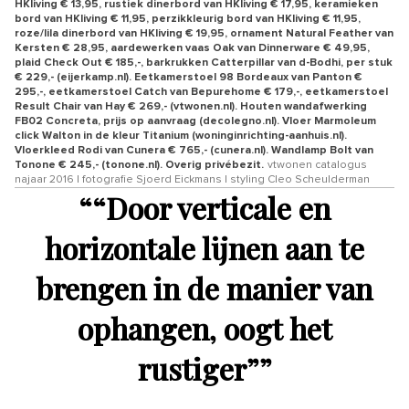
HKliving € 13,95, rustiek dinerbord van HKliving € 17,95, keramieken
bord van HKliving € 11,95, perzikkleurig bord van HKliving € 11,95,
roze/lila dinerbord van HKliving € 19,95, ornament Natural Feather van
Kersten € 28,95, aardewerken vaas Oak van Dinnerware € 49,95,
plaid Check Out € 185,-, barkrukken Catterpillar van d-Bodhi, per stuk
€ 229,- (eijerkamp.nl). Eetkamerstoel 98 Bordeaux van Panton €
295,-, eetkamerstoel Catch van Bepurehome € 179,-, eetkamerstoel
Result Chair van Hay € 269,- (vtwonen.nl). Houten wandafwerking
FB02 Concreta, prijs op aanvraag (decolegno.nl). Vloer Marmoleum
click Walton in de kleur Titanium (woninginrichting-aanhuis.nl).
Vloerkleed Rodi van Cunera € 765,- (cunera.nl). Wandlamp Bolt van
Tonone € 245,- (tonone.nl). Overig privébezit.
vtwonen catalogus
najaar 2016 | fotografie Sjoerd Eickmans | styling Cleo Scheulderman
“
“Door verticale en
horizontale lijnen aan te
brengen in de manier van
ophangen, oogt het
rustiger”
”