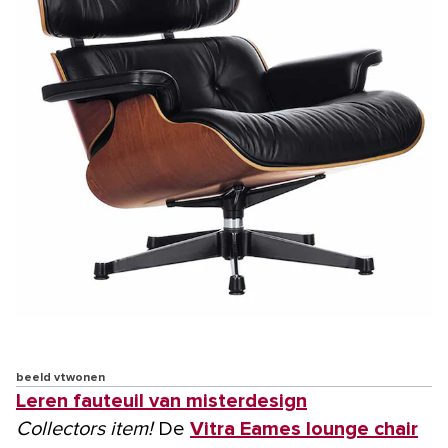
beeld vtwonen
Leren fauteuil van misterdesign
Collectors item!
De
Vitra Eames lounge chair