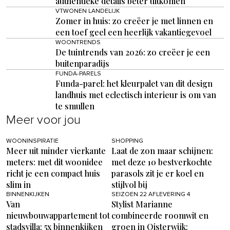
authentieke details beter uitkomen’
VTWONEN LANDELIJK
Zomer in huis: zo creëer je met linnen en
een toef geel een heerlijk vakantiegevoel
WOONTRENDS
De tuintrends van 2026: zo creëer je een
buitenparadijs
FUNDA-PARELS
Funda-parel: het kleurpalet van dit design
landhuis met eclectisch interieur is om van
te smullen
Meer voor jou
WOONINSPIRATIE
SHOPPING
Meer uit minder vierkante
Laat de zon maar schijnen:
meters: met dit woonidee
met deze 10 bestverkochte
richt je een compact huis
parasols zit je er koel en
slim in
stijlvol bij
BINNENKIJKEN
SEIZOEN 22 AFLEVERING 4
Van
Stylist Marianne
nieuwbouwappartement tot
combineerde roomwit en
stadsvilla: 5x binnenkijken
groen in Oisterwijk: