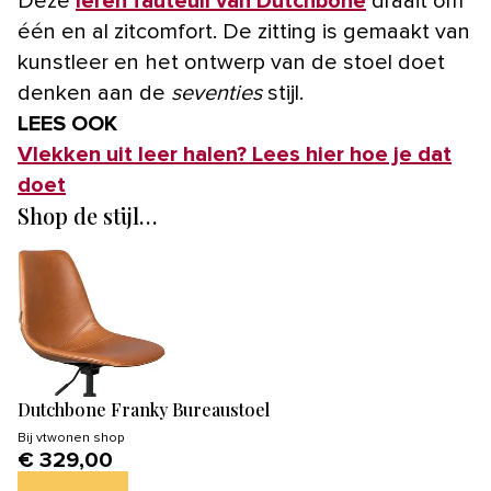
Deze
leren fauteuil van Dutchbone
draait om
één en al zitcomfort. De zitting is gemaakt van
kunstleer en het ontwerp van de stoel doet
denken aan de
seventies
stijl.
LEES OOK
Vlekken uit leer halen? Lees hier hoe je dat
doet
Shop de stijl…
Dutchbone Franky Bureaustoel
Bij
vtwonen shop
€ 329,00