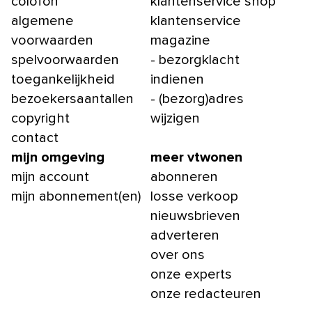
colofon
klantenservice shop
algemene
klantenservice
voorwaarden
magazine
spelvoorwaarden
- bezorgklacht
toegankelijkheid
indienen
bezoekersaantallen
- (bezorg)adres
copyright
wijzigen
contact
mijn omgeving
meer vtwonen
mijn account
abonneren
mijn abonnement(en)
losse verkoop
nieuwsbrieven
adverteren
over ons
onze experts
onze redacteuren