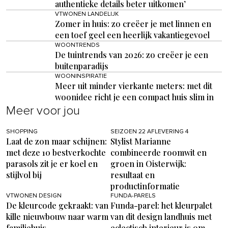
authentieke details beter uitkomen’
VTWONEN LANDELIJK
Zomer in huis: zo creëer je met linnen en
een toef geel een heerlijk vakantiegevoel
WOONTRENDS
De tuintrends van 2026: zo creëer je een
buitenparadijs
WOONINSPIRATIE
Meer uit minder vierkante meters: met dit
woonidee richt je een compact huis slim in
Meer voor jou
SHOPPING
SEIZOEN 22 AFLEVERING 4
Laat de zon maar schijnen:
Stylist Marianne
met deze 10 bestverkochte
combineerde roomwit en
parasols zit je er koel en
groen in Oisterwijk:
stijlvol bij
resultaat en
productinformatie
VTWONEN DESIGN
FUNDA-PARELS
De kleurcode gekraakt: van
Funda-parel: het kleurpalet
kille nieuwbouw naar warm
van dit design landhuis met
familiehuis
eclectisch interieur is om