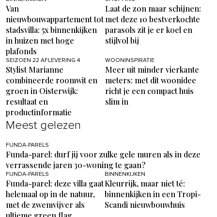
Van
Laat de zon maar schijnen:
nieuwbouwappartement tot
met deze 10 bestverkochte
stadsvilla: 5x binnenkijken
parasols zit je er koel en
in huizen met hoge
stijlvol bij
plafonds
SEIZOEN 22 AFLEVERING 4
WOONINSPIRATIE
Stylist Marianne
Meer uit minder vierkante
combineerde roomwit en
meters: met dit woonidee
groen in Oisterwijk:
richt je een compact huis
resultaat en
slim in
productinformatie
Meest gelezen
FUNDA-PARELS
Funda-parel: durf jij voor zulke gele muren als in deze
verrassende jaren 30-woning te gaan?
FUNDA-PARELS
BINNENKIJKEN
Funda-parel: deze villa gaat
Kleurrijk, maar niet té:
helemaal op in de natuur,
binnenkijken in een Tropi-
met de zwemvijver als
Scandi nieuwbouwhuis
ultieme green flag