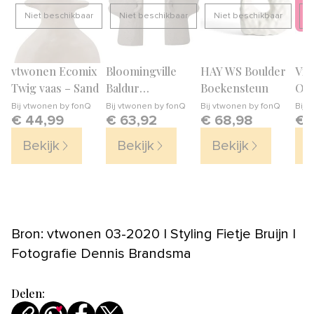
Niet beschikbaar
Niet beschikbaar
Niet beschikbaar
N
vtwonen Ecomix
Bloomingville
HAY WS Boulder
Vit
Twig vaas – Sand
Baldur
Boekensteun
Orn
Boekensteun Set
Bij
vtwonen by fonQ
Bij
vtwonen by fonQ
Bij
vtwonen by fonQ
Bij
S
€ 44,99
€ 63,92
€ 68,98
€ 
van 2
Bekijk
Bekijk
Bekijk
B
Bron: vtwonen 03-2020 | Styling Fietje Bruijn |
Fotografie Dennis Brandsma
Delen: