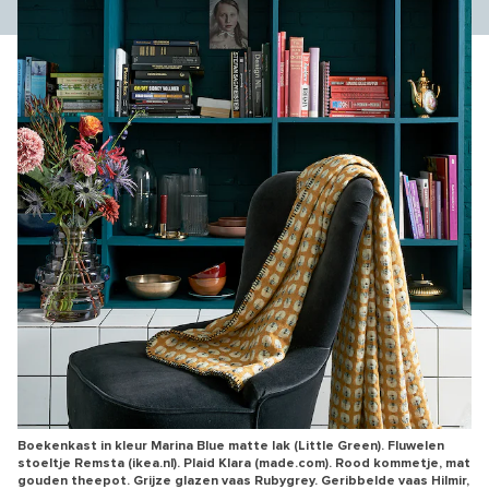
Boekenkast in kleur Marina Blue matte lak (Little Green). Fluwelen
stoeltje Remsta (ikea.nl). Plaid Klara (made.com). Rood kommetje, mat
gouden theepot. Grijze glazen vaas Rubygrey. Geribbelde vaas Hilmir,