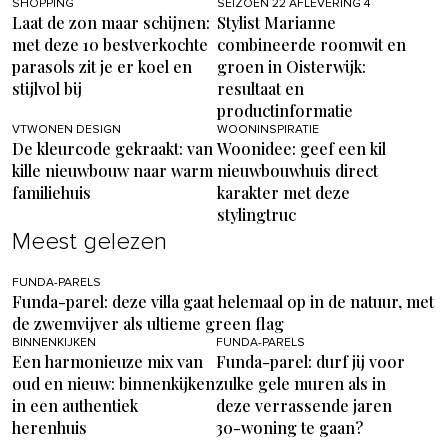
SHOPPING
SEIZOEN 22 AFLEVERING 4
Laat de zon maar schijnen:
Stylist Marianne
met deze 10 bestverkochte
combineerde roomwit en
parasols zit je er koel en
groen in Oisterwijk:
stijlvol bij
resultaat en
productinformatie
VTWONEN DESIGN
WOONINSPIRATIE
De kleurcode gekraakt: van
Woonidee: geef een kil
kille nieuwbouw naar warm
nieuwbouwhuis direct
familiehuis
karakter met deze
stylingtruc
Meest gelezen
FUNDA-PARELS
Funda-parel: deze villa gaat helemaal op in de natuur, met
de zwemvijver als ultieme green flag
BINNENKIJKEN
FUNDA-PARELS
Een harmonieuze mix van
Funda-parel: durf jij voor
oud en nieuw: binnenkijken
zulke gele muren als in
in een authentiek
deze verrassende jaren
herenhuis
30-woning te gaan?