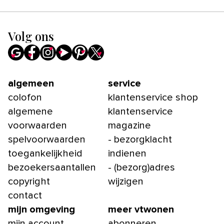
Volg ons
algemeen
service
colofon
klantenservice shop
algemene
klantenservice
voorwaarden
magazine
spelvoorwaarden
- bezorgklacht
toegankelijkheid
indienen
bezoekersaantallen
- (bezorg)adres
copyright
wijzigen
contact
mijn omgeving
meer vtwonen
mijn account
abonneren