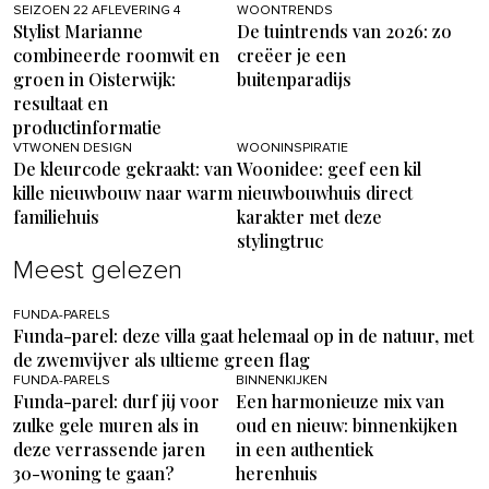
SEIZOEN 22 AFLEVERING 4
WOONTRENDS
Stylist Marianne
De tuintrends van 2026: zo
combineerde roomwit en
creëer je een
groen in Oisterwijk:
buitenparadijs
resultaat en
productinformatie
VTWONEN DESIGN
WOONINSPIRATIE
De kleurcode gekraakt: van
Woonidee: geef een kil
kille nieuwbouw naar warm
nieuwbouwhuis direct
familiehuis
karakter met deze
stylingtruc
Meest gelezen
FUNDA-PARELS
Funda-parel: deze villa gaat helemaal op in de natuur, met
de zwemvijver als ultieme green flag
FUNDA-PARELS
BINNENKIJKEN
Funda-parel: durf jij voor
Een harmonieuze mix van
zulke gele muren als in
oud en nieuw: binnenkijken
deze verrassende jaren
in een authentiek
30-woning te gaan?
herenhuis