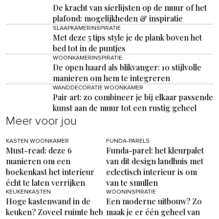
De kracht van sierlijsten op de muur of het
plafond: mogelijkheden & inspiratie
SLAAPKAMERINSPIRATIE
Met deze 5 tips style je de plank boven het
bed tot in de puntjes
WOONKAMERINSPIRATIE
De open haard als blikvanger: 10 stijlvolle
manieren om hem te integreren
WANDDECORATIE WOONKAMER
Pair art: zo combineer je bij elkaar passende
kunst aan de muur tot een rustig geheel
Meer voor jou
KASTEN WOONKAMER
FUNDA-PARELS
Must-read: deze 6
Funda-parel: het kleurpalet
manieren om een
van dit design landhuis met
boekenkast het interieur
eclectisch interieur is om
écht te laten verrijken
van te smullen
KEUKENKASTEN
WOONINSPIRATIE
Hoge kastenwand in de
Een moderne uitbouw? Zo
keuken? Zoveel ruimte heb
maak je er één geheel van