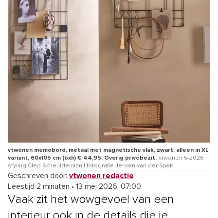
vtwonen memobord, metaal met magnetische vlak, zwart, alleen in XL
variant, 60x105 cm (bxh) € 44,95. Overig privébezit.
vtwonen 5-2026 |
styling Cleo Scheulderman | fotografie Jeroen van der Spek
Geschreven door:
vtwonen redactie
Leestijd 2 minuten
•
13 mei 2026, 07:00
Vaak zit het wowgevoel van een
interieur ook in de details die je