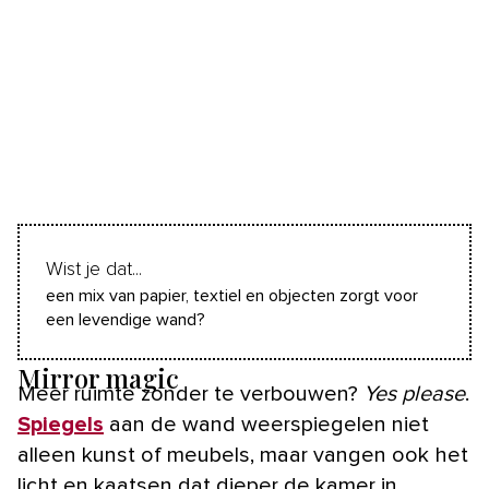
Wist je dat...
een mix van papier, textiel en objecten zorgt voor
een levendige wand?
Mirror magic
Meer ruimte zonder te verbouwen?
Yes please
.
Spiegels
aan de wand weerspiegelen niet
alleen kunst of meubels, maar vangen ook het
licht en kaatsen dat dieper de kamer in,