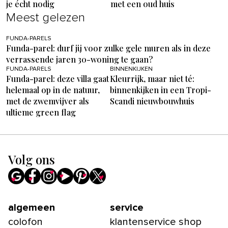
je écht nodig
met een oud huis
Meest gelezen
FUNDA-PARELS
Funda-parel: durf jij voor zulke gele muren als in deze
verrassende jaren 30-woning te gaan?
FUNDA-PARELS
BINNENKIJKEN
Funda-parel: deze villa gaat
Kleurrijk, maar niet té:
helemaal op in de natuur,
binnenkijken in een Tropi-
met de zwemvijver als
Scandi nieuwbouwhuis
ultieme green flag
Volg ons
algemeen
service
colofon
klantenservice shop