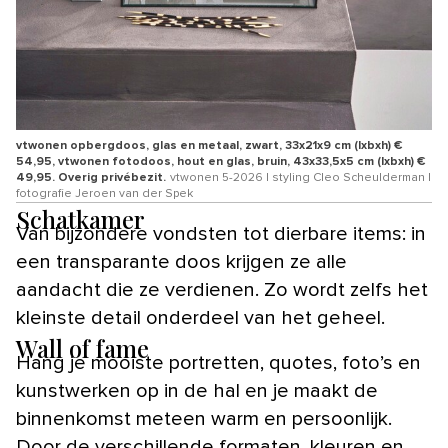
vtwonen opbergdoos, glas en metaal, zwart, 33x21x9 cm (lxbxh) €
54,95, vtwonen fotodoos, hout en glas, bruin, 43x33,5x5 cm (lxbxh) €
49,95. Overig privébezit.
vtwonen 5-2026 | styling Cleo Scheulderman |
fotografie Jeroen van der Spek
Schatkamer
Van bijzondere vondsten tot dierbare items: in
een transparante doos krijgen ze alle
aandacht die ze verdienen. Zo wordt zelfs het
kleinste detail onderdeel van het geheel.
Wall of fame
Hang je mooiste portretten, quotes, foto’s en
kunstwerken op in de hal en je maakt de
binnenkomst meteen warm en persoonlijk.
Door de verschillende formaten, kleuren en