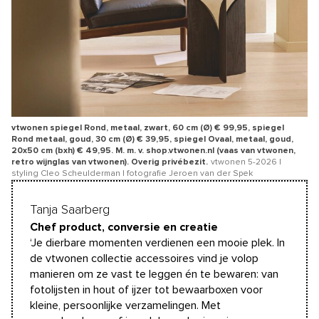
vtwonen spiegel Rond, metaal, zwart, 60 cm (Ø) € 99,95, spiegel
Rond metaal, goud, 30 cm (Ø) € 39,95, spiegel Ovaal, metaal, goud,
20x50 cm (bxh) € 49,95. M. m. v. shop.vtwonen.nl (vaas van vtwonen,
retro wijnglas van vtwonen). Overig privébezit.
vtwonen 5-2026 |
styling Cleo Scheulderman | fotografie Jeroen van der Spek
Tanja Saarberg
Chef product, conversie en creatie
‘Je dierbare momenten verdienen een mooie plek. In
de vtwonen collectie accessoires vind je volop
manieren om ze vast te leggen én te bewaren: van
fotolijsten in hout of ijzer tot bewaarboxen voor
kleine, persoonlijke verzamelingen. Met