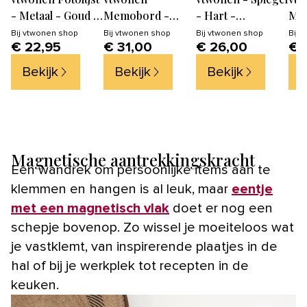
- Metaal - Goud -
Memobord -
- Hart -
Me
21x26.5x0.8cm
Metaal - Zwart -
Zandkleur -
Dra
Bij
vtwonen shop
Bij
vtwonen shop
Bij
vtwonen shop
Bij
v
€ 22,95
€ 31,00
€ 26,00
€ 
51x51x2cm
Ø30cm
Wan
Zwa
Bekijk
Bekijk
Bekijk
B
60x
Magnetische aantrekkingskracht
Een wandrek om persoonlijke items aan te
klemmen en hangen is al leuk, maar
eentje
met een magnetisch vlak
doet er nog een
schepje bovenop. Zo wissel je moeiteloos wat
je vastklemt, van inspirerende plaatjes in de
hal of bij je werkplek tot recepten in de
keuken.