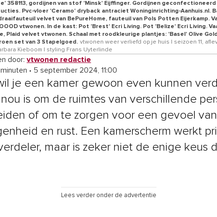
e' 358113, gordijnen van stof 'Minsk' Eijffinger. Gordijnen geconfectioneer
ucties. Pvc-vloer 'Ceramo' dryback antraciet Woninginrichting-Aanhuis.nl. B
 draaifauteuil velvet van BePureHome, fauteuil van Pols Potten Eijerkamp. 
OOOD vtwonen. In de kast: Pot 'Brest' Ecri Living. Pot 'Belize' Ecri Living. V
e, Plaid velvet vtwonen. Schaal met roodkleurige plantjes: 'Basel' Olive Gold 
oen set van 3 Stapelgoed.
vtwonen weer verliefd op je huis | seizoen 11, aflev
arbara Kieboom | styling Frans Uyterlinde
n door:
vtwonen redactie
 minuten
•
5 september 2024, 11:00
il je een kamer gewoon even kunnen verd
 nou is om de ruimtes van verschillende pe
eiden of om te zorgen voor een gevoel van
enheid en rust. Een kamerscherm werkt pri
verdeler, maar is zeker niet de enige keus d
Lees verder onder de advertentie