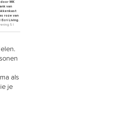
d door MK
ank van
Vakkenkast
aas roze van
Ecri Living.
ering 5 |
elen.
rsonen
ma als
ie je