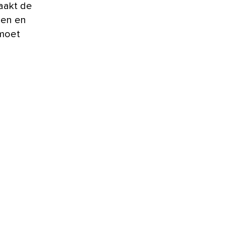
aakt de
gen en
 moet