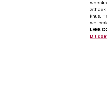
woonkam
zithoek
knus. H
wel prak
LEES O
Dit do