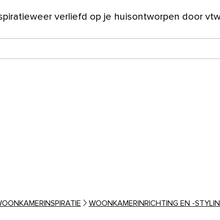
spiratie
weer verliefd op je huis
ontworpen door vt
ver ons
OONKAMERINSPIRATIE
WOONKAMERINRICHTING EN -STYLI