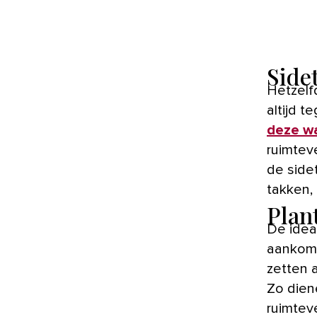
Side
Hetzelfd
altijd t
deze w
ruimtev
de side
takken,
Plan
De idea
aankomen
zetten a
Zo diene
ruimtev