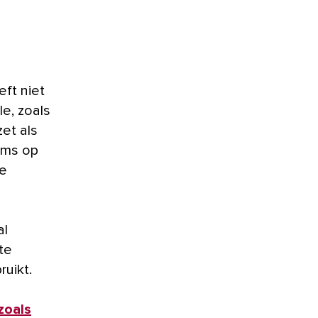
eft niet
le, zoals
et als
ems op
e
al
te
ruikt.
zoals