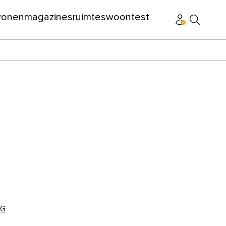
wonen
magazines
ruimtes
woontest
NG