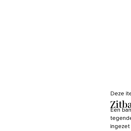
Deze i
Zitb
Een ban
tegende
ingezet