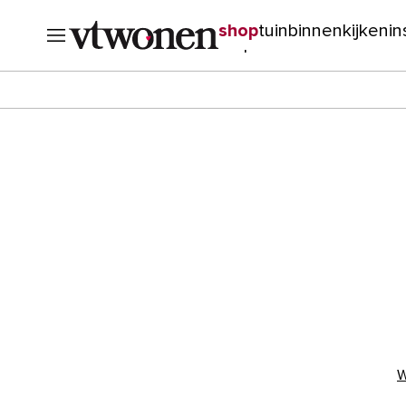
shop
tuin
binnenkijken
in
verbouwen
cursussen
o
W