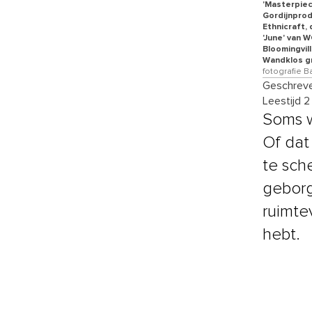
'Masterpiec
Gordijnprod
Ethnicraft,
'June' van W
Bloomingvill
Wandklos gr
fotografie B
Geschreve
Leestijd 2
Soms w
Of dat
te sch
geborg
ruimte
hebt.