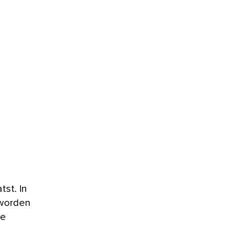
tst. In
 worden
de