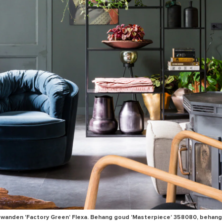
 wanden 'Factory Green' Flexa. Behang goud 'Masterpiece' 358080, behan