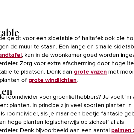
table
e geldt voor een sidetable of haltafel: ook die ho
egen de muur te staan. Een lange en smalle sidetab
andtafel
, kan in de woonkamer goed worden ingez
erdeler. Zorg voor extra afscherming door hoge it
table te plaatsen. Denk aan
grote vazen
met mooi
 planten of
grote windlichten
.
ten
le roomdivider voor groenliefhebbers? Je voelt ‘m 
: planten. In principe zijn veel soorten planten in 
ls roomdivider, als je maar een beetje fantasie geb
n hoge planten logischerwijs op zichzelf al als
erdeler. Denk bijvoorbeeld aan een aantal
palmen 