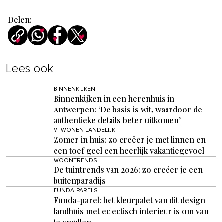
Delen:
Lees ook
BINNENKIJKEN
Binnenkijken in een herenhuis in
Antwerpen: ‘De basis is wit, waardoor de
authentieke details beter uitkomen’
VTWONEN LANDELIJK
Zomer in huis: zo creëer je met linnen en
een toef geel een heerlijk vakantiegevoel
WOONTRENDS
De tuintrends van 2026: zo creëer je een
buitenparadijs
FUNDA-PARELS
Funda-parel: het kleurpalet van dit design
landhuis met eclectisch interieur is om van
te smullen