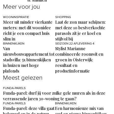
Meer voor jou
WOONINSPIRATIE
SHOPPING
Meer uit minder vierkante
Laat de zon maar schijnen:
meters: met dit woonidee
met deze 10 bestverkochte
richt je een compact huis
parasols zit je er koel en
slim in
stijlvol bij
BINNENKIJKEN
SEIZOEN 22 AFLEVERING 4
Van
Stylist Marianne
nieuwbouwappartement tot
combineerde roomwit en
stadsvilla: 5x binnenkijken
groen in Oisterwijk:
in huizen met hoge
resultaat en
plafonds
productinformatie
Meest gelezen
FUNDA-PARELS
Funda-parel: durf jij voor zulke gele muren als in deze
verrassende jaren 30-woning te gaan?
FUNDA-PARELS
BINNENKIJKEN
Funda-parel: deze villa gaat
Een harmonieuze mix van
helemaal op in de natuur,
oud en nieuw: binnenkijken