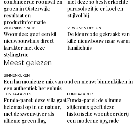
combineerde roomwit en
met deze 10 bestverkochte
groen in Oisterwijk:
parasols zit je er koel en
resultaat en
stijlvol bij
productinformatie
WOONINSPIRATIE
VTWONEN DESIGN
Woonidee: geef een kil
De kleurcode gekraakt: van
nieuwbouwhuis direct
kille nieuwbouw naar warm
karakter met deze
familiehuis
stylingtruc
Meest gelezen
BINNENKIJKEN
Een harmonieuze mix van oud en nieuw: binnenkijken in
een authentiek herenhuis
FUNDA-PARELS
FUNDA-PARELS
Funda-parel: deze villa gaat
Funda-parel: de slimme
helemaal op in de natuur,
stijlenmix geeft deze
met de zwemvijver als
historische woonboerderij
ultieme green flag
een moderne upgrade