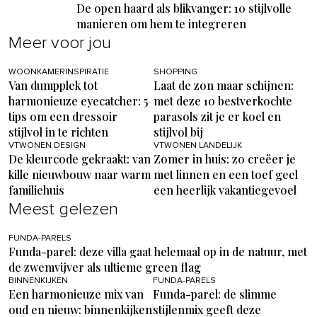
De open haard als blikvanger: 10 stijlvolle
manieren om hem te integreren
Meer voor jou
WOONKAMERINSPIRATIE
SHOPPING
Van dumpplek tot
Laat de zon maar schijnen:
harmonieuze eyecatcher: 5
met deze 10 bestverkochte
tips om een dressoir
parasols zit je er koel en
stijlvol in te richten
stijlvol bij
VTWONEN DESIGN
VTWONEN LANDELIJK
De kleurcode gekraakt: van
Zomer in huis: zo creëer je
kille nieuwbouw naar warm
met linnen en een toef geel
familiehuis
een heerlijk vakantiegevoel
Meest gelezen
FUNDA-PARELS
Funda-parel: deze villa gaat helemaal op in de natuur, met
de zwemvijver als ultieme green flag
BINNENKIJKEN
FUNDA-PARELS
Een harmonieuze mix van
Funda-parel: de slimme
oud en nieuw: binnenkijken
stijlenmix geeft deze