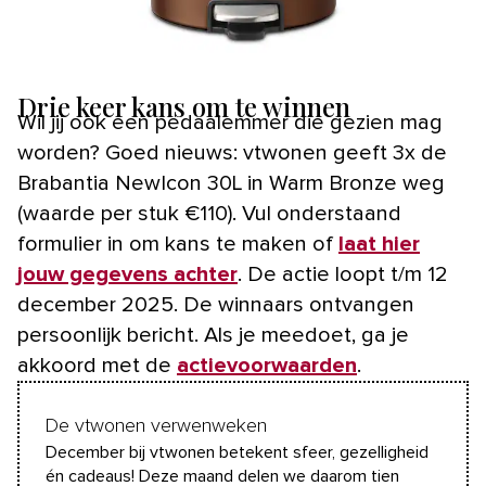
Drie keer kans om te winnen
Wil jij ook een pedaalemmer die gezien mag
worden? Goed nieuws: vtwonen geeft 3x de
Brabantia NewIcon 30L in Warm Bronze weg
(waarde per stuk €110). Vul onderstaand
formulier in om kans te maken of
laat hier
jouw gegevens achter
. De actie loopt t/m 12
december 2025. De winnaars ontvangen
persoonlijk bericht. Als je meedoet, ga je
akkoord met de
actievoorwaarden
.
De vtwonen verwenweken
December bij vtwonen betekent sfeer, gezelligheid
én cadeaus! Deze maand delen we daarom tien