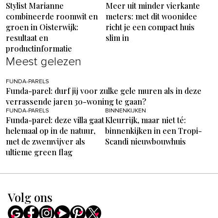
Stylist Marianne
Meer uit minder vierkante
combineerde roomwit en
meters: met dit woonidee
groen in Oisterwijk:
richt je een compact huis
resultaat en
slim in
productinformatie
Meest gelezen
FUNDA-PARELS
Funda-parel: durf jij voor zulke gele muren als in deze
verrassende jaren 30-woning te gaan?
FUNDA-PARELS
BINNENKIJKEN
Funda-parel: deze villa gaat
Kleurrijk, maar niet té:
helemaal op in de natuur,
binnenkijken in een Tropi-
met de zwemvijver als
Scandi nieuwbouwhuis
ultieme green flag
Volg ons