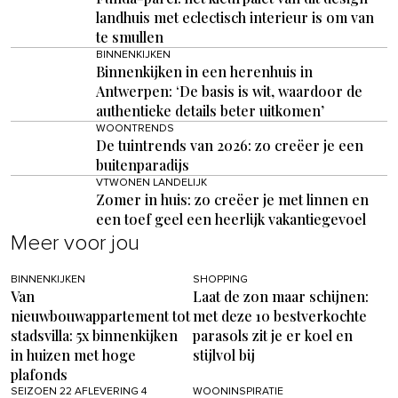
landhuis met eclectisch interieur is om van
te smullen
BINNENKIJKEN
Binnenkijken in een herenhuis in
Antwerpen: ‘De basis is wit, waardoor de
authentieke details beter uitkomen’
WOONTRENDS
De tuintrends van 2026: zo creëer je een
buitenparadijs
VTWONEN LANDELIJK
Zomer in huis: zo creëer je met linnen en
een toef geel een heerlijk vakantiegevoel
Meer voor jou
BINNENKIJKEN
SHOPPING
Van
Laat de zon maar schijnen:
nieuwbouwappartement tot
met deze 10 bestverkochte
stadsvilla: 5x binnenkijken
parasols zit je er koel en
in huizen met hoge
stijlvol bij
plafonds
SEIZOEN 22 AFLEVERING 4
WOONINSPIRATIE