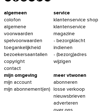
algemeen
service
colofon
klantenservice shop
algemene
klantenservice
voorwaarden
magazine
spelvoorwaarden
- bezorgklacht
toegankelijkheid
indienen
bezoekersaantallen
- (bezorg)adres
copyright
wijzigen
contact
mijn omgeving
meer vtwonen
mijn account
abonneren
mijn abonnement(en)
losse verkoop
nieuwsbrieven
adverteren
over ons