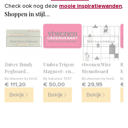
Check ook nog deze
mooie inspiratiewanden
.
Shoppen in stijl…
Niet beschikbaar
Niet beschikbaar
Niet beschikbaar
N
Zuiver Bundy
Umbra Trigon
vtwonen Wire
Roo
Pegboard
Magneet- en
Memoboard
Ma
Pinbord 45 x 90
prikbord
Bij
vtwonen by fonQ
Bij
Saturnus TEST
Bij
vtwonen by fonQ
Bij
S
€ 111,20
€ 50,00
€ 29,95
€ 
cm
Bekijk
Bekijk
Bekijk
B