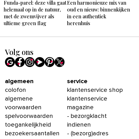
Funda-parel: deze villa gaat
Een harmonieuze mix van
helemaal op in de natuur,
oud en nieuw: binnenkijken
met de zwemvijver als
in een authentiek
ultieme green flag
herenhuis
Volg ons
algemeen
service
colofon
klantenservice shop
algemene
klantenservice
voorwaarden
magazine
spelvoorwaarden
- bezorgklacht
toegankelijkheid
indienen
bezoekersaantallen
- (bezorg)adres