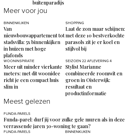
buitenparadijs
Meer voor jou
BINNENKIJKEN
SHOPPING
Van
Laat de zon maar schijnen:
nieuwbouwappartement tot
met deze 10 bestverkochte
stadsvilla: 5x binnenkijken
parasols zit je er koel en
in huizen met hoge
stijlvol bij
plafonds
WOONINSPIRATIE
SEIZOEN 22 AFLEVERING 4
Meer uit minder vierkante
Stylist Marianne
meters: met dit woonidee
combineerde roomwit en
richt je een compact huis
groen in Oisterwijk:
slim in
resultaat en
productinformatie
Meest gelezen
FUNDA-PARELS
Funda-parel: durf jij voor zulke gele muren als in deze
verrassende jaren 30-woning te gaan?
FUNDA-PARELS
BINNENKIJKEN