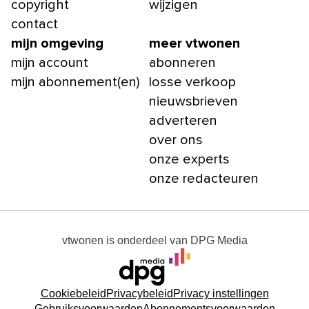
copyright
wijzigen
contact
mijn omgeving
meer vtwonen
mijn account
abonneren
mijn abonnement(en)
losse verkoop
nieuwsbrieven
adverteren
over ons
onze experts
onze redacteuren
vtwonen
is onderdeel van
DPG Media
Cookiebeleid
Privacybeleid
Privacy instellingen
Gebruiksvoorwaarden
Abonnementsvoorwaarden