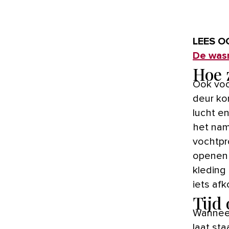
LEES O
De wasm
Hoe 
Ook voo
deur ko
lucht en
het nam
vochtpr
openen 
kleding
iets afk
Tijd
Wanneer
laat sta