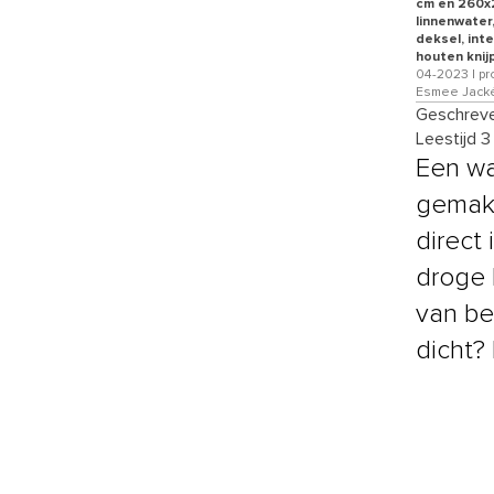
cm en 260x2
linnenwater
deksel, int
houten knij
04-2023 | pr
Esmee Jack
Geschreve
Leestijd 3
Een wa
gemakk
direct 
droge k
van be
dicht? 