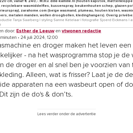
20 cm, vanaf € 240,-. M.m.v. dille-kamille.nl (houten kapstok, mattenkloppe
, recyclebare wasmiddelfles, kussenspray, beukenhouten schep, glazen po
erieurspray), zarahome.com (beige wasmand, plumeau, houten kisten, wasmi
pers, metalen manden, wollen droogbollen, kledinghangers). Overig privébez
oductie Tanja Saarberg | styling Sanne Ketelaar | fotografie Sjoerd Eickmans | a
é
n door:
Esther de Leeuw
en
vtwonen redactie
 minuten
•
24 juli 2024, 12:00
smachine en droger maken het leven een 
elijker - na het wasprogramma stop je de
in de droger en al snel ben je voorzien van f
leding. Alleen, wat is frisser? Laat je de d
ide apparaten na een wasbeurt open of do
Dit zijn de do's & don’ts.
Lees verder onder de advertentie