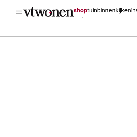
shop
tuin
binnenkijken
in
verbouwen
cursussen
o