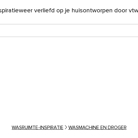
spiratie
weer verliefd op je huis
ontworpen door vt
ver ons
WASRUIMTE-INSPIRATIE
WASMACHINE EN DROGER