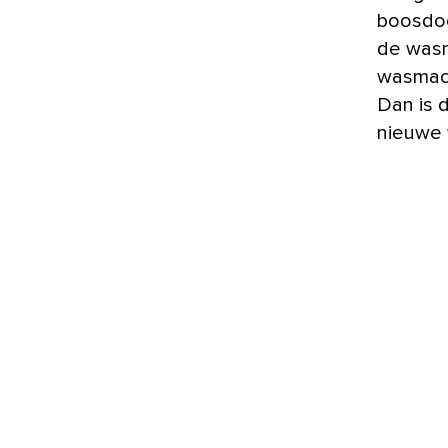
boosdoe
de wasm
wasmach
Dan is 
nieuwe 