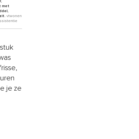
r,
t met
ddel,
it.
vtwonen
ssistentie
stuk
 was
risse,
euren
e je ze