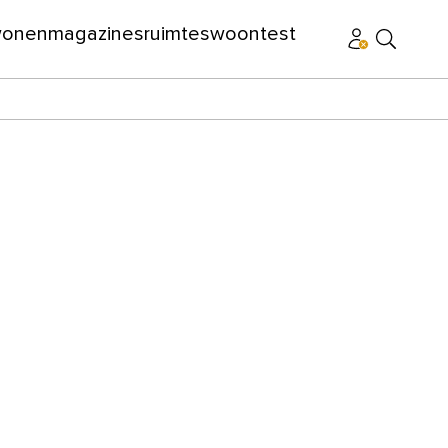
wonen
magazines
ruimtes
woontest