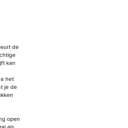
eurt de
ochtige
jft kan
na het
t je de
tukken
ang open
al als