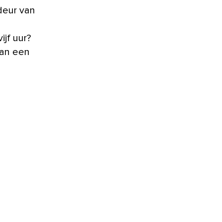
deur van
jf uur?
aan een