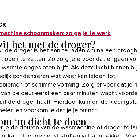
OK
achine schoonmaken: zo ga je te werk
zit het met de droger?
r de droger is het aan te raden om na een droogb
rt open te zetten. Zo zorg je ervoor dat er geen v
 warmte opgesloten blijft. Als deze lucht binnen bli
elijk condenseren wat weer kan leiden tot
oblemen of schimmelvorming. Zorg er voor dat je 
van de deur eerst een paar minuten wacht voorda
 uit de droger haalt. Hierdoor kunnen de kledings
oelen en voorkom je dat je je brandt.
 om ‘m dicht te doen
 je de deuren van de wasmachine of droger té l
an, kan dit ongewenst stof en vuil aantrekken. Voor