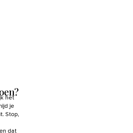
doen?
ijd je
t. Stop,
 en dat