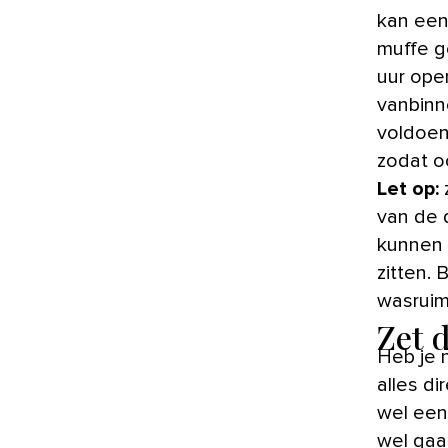
kan een
muffe g
uur ope
vanbinne
voldoen
zodat o
Let op:
z
van de 
kunnen 
zitten.
wasruim
Zet 
Heb je 
alles d
wel een
wel gaa