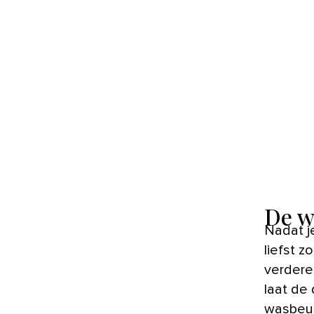
De w
Nadat je een frisse was gedraaid hebt, sluit je waarschijnlijk het
liefst 
verdere
laat de
wasbeurt