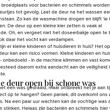
 broedplaats voor bacteriën en schimmels worde
eurtjes tot gevolg. Laat de deur na het wassen ee
nstaan. Zo kan de wasmachine drogen en blijft ‘ie f
n. De deur op een kleine kier zetten is vaak al
de. Oh, en vergeet niet het doseerbakje open te 
ok daar het vocht kan verdampen.
ijn er kleine kinderen of huisdieren in huis? Het o
deur kan een risico vormen. Kleine kinderen en hui
- onbedoeld - in de machine klimmen en vast kom
 Besteed daarom extra aandacht aan de veiligheid 
te.
de deur open bij schone was
net een was gedraaid, maar ontbreekt het je aan t
irect op te hangen? Geen paniek, dit overkomt ons 
s. Na een paar uur wachten kan de vochtige was a
n stinken. Helaas zijn bacteriën en schimmels hier