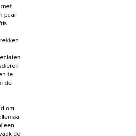
n met
n paar
ris
trekken
penlaten
sdieren
en te
in de
ijd om
allemaal
lleen
 vaak de