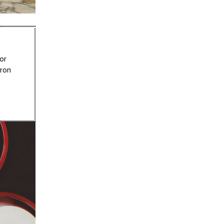
or
bron