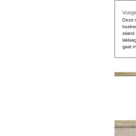
Vurig
Deze m
hoeken
eiland
laklaa
gaat m