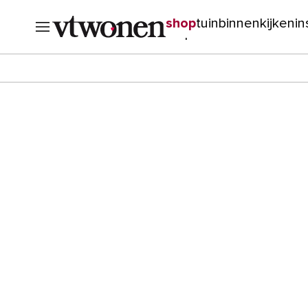
shop
tuin
binnenkijken
in
verbouwen
cursussen
o