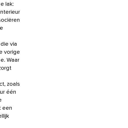
 lak:
interieur
sociëren
de
die via
e vorige
de. Waar
zorgt
t, zoals
eur één
e
: een
lijk