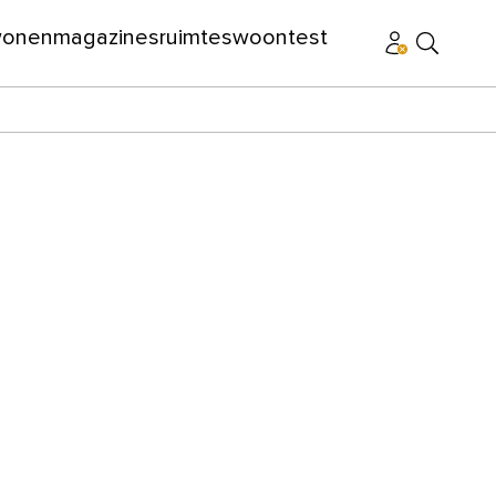
wonen
magazines
ruimtes
woontest