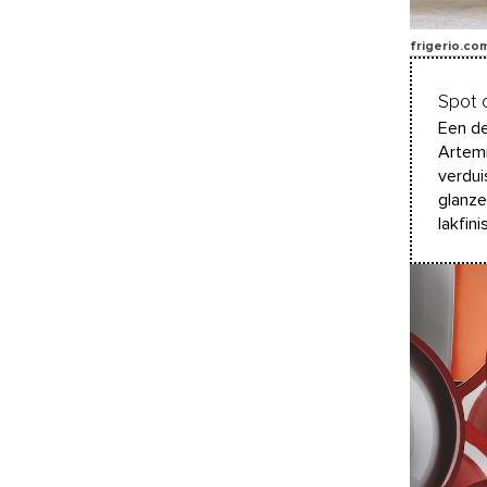
frigerio.co
Spot 
Een de
Artemi
verdui
glanze
lakfin