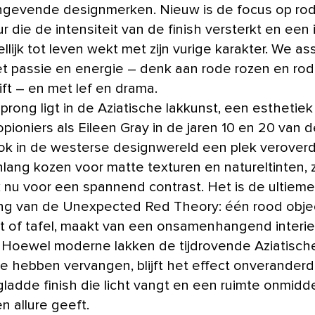
gevende designmerken. Nieuw is de focus op rode
r die de intensiteit van de finish versterkt en een 
lijk tot leven wekt met zijn vurige karakter. We as
t passie en energie – denk aan rode rozen en ro
ift – en met lef en drama.
rong ligt in de Aziatische lakkunst, een esthetiek 
pioniers als Eileen Gray in de jaren 10 en 20 van d
k in de westerse designwereld een plek verover
nlang kozen voor matte texturen en natureltinten, 
k nu voor een spannend contrast. Het is de ultieme
ing van de Unexpected Red Theory: één rood objec
t of tafel, maakt van een onsamenhangend interi
 Hoewel moderne lakken de tijdrovende Aziatisch
 hebben vervangen, blijft het effect onveranderd
ladde finish die licht vangt en een ruimte onmiddel
n allure geeft.