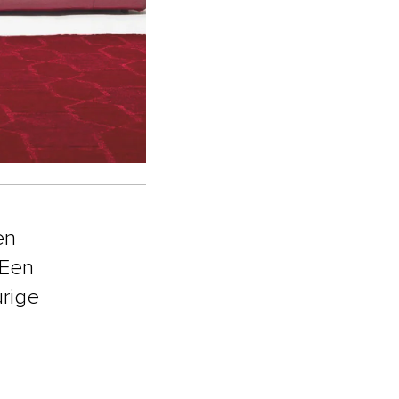
en
 Een
rige