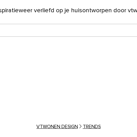
spiratie
weer verliefd op je huis
ontworpen door vt
ver ons
VTWONEN DESIGN
TRENDS