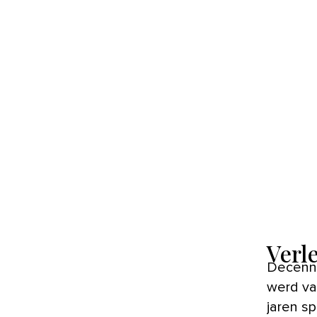
Verl
Decennialang verdween hoogglans naar de achtergrond. Het
werd va
jaren sp