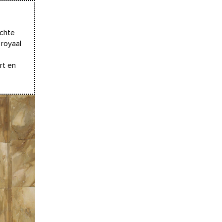
achte
 royaal
e
rt en