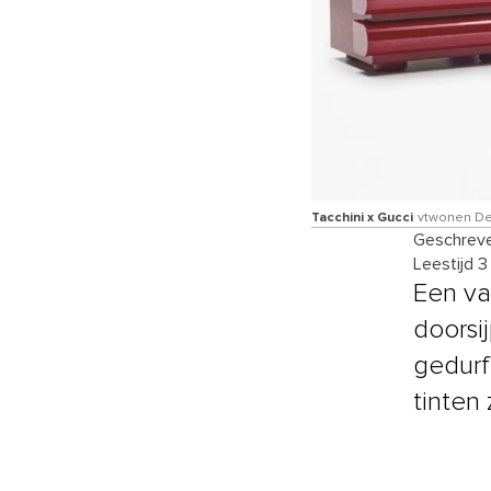
Tacchini x Gucci
vtwonen Des
Geschreve
Leestijd 3
Een va
doorsi
gedurf
tinten