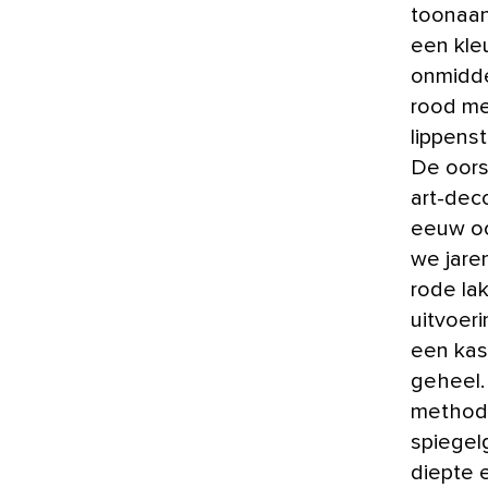
toonaan
een kleu
onmiddel
rood me
lippenst
De oorsp
art-deco
eeuw oo
we jare
rode la
uitvoer
een kas
geheel.
methode
spiegelg
diepte e