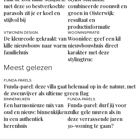
met deze 10 bestverkochte
combineerde roomwit en
parasols zit je er koel en
groen in Oisterwijk:
stijlvol bij
resultaat en
productinformatie
VTWONEN DESIGN
WOONINSPIRATIE
De kleurcode gekraakt: van
Woonidee: geef een kil
kille nieuwbouw naar warm
nieuwbouwhuis direct
familiehuis
karakter met deze
stylingtruc
Meest gelezen
FUNDA-PARELS
Funda-parel: deze villa gaat helemaal op in de natuur, met
de zwemvijver als ultieme green flag
BINNENKIJKEN
FUNDA-PARELS
Een harmonieuze mix van
Funda-parel: durf jij voor
oud en nieuw: binnenkijken
zulke gele muren als in
in een authentiek
deze verrassende jaren
herenhuis
30-woning te gaan?