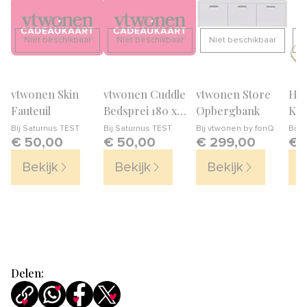
Niet beschikbaar
Niet beschikbaar
Niet beschikbaar
N
vtwonen Skin
vtwonen Cuddle
vtwonen Store
HAY
Fauteuil
Bedsprei 180 x
Opbergbank
Kan
260 cm
Bij
Saturnus TEST
Bij
Saturnus TEST
Bij
vtwonen by fonQ
Bij
v
€ 50,00
€ 50,00
€ 299,00
€ 
Bekijk
Bekijk
Bekijk
B
Delen: