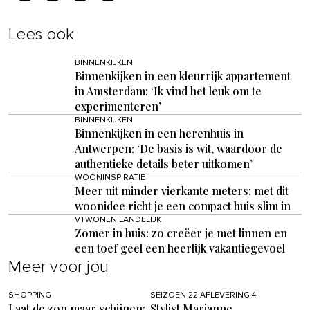
Lees ook
BINNENKIJKEN
Binnenkijken in een kleurrijk appartement
in Amsterdam: ‘Ik vind het leuk om te
experimenteren’
BINNENKIJKEN
Binnenkijken in een herenhuis in
Antwerpen: ‘De basis is wit, waardoor de
authentieke details beter uitkomen’
WOONINSPIRATIE
Meer uit minder vierkante meters: met dit
woonidee richt je een compact huis slim in
VTWONEN LANDELIJK
Zomer in huis: zo creëer je met linnen en
een toef geel een heerlijk vakantiegevoel
Meer voor jou
SHOPPING
SEIZOEN 22 AFLEVERING 4
Laat de zon maar schijnen:
Stylist Marianne