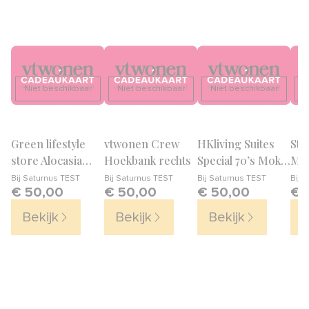
Niet beschikbaar
Niet beschikbaar
Niet beschikbaar
N
Green lifestyle
vtwonen Crew
HKliving Suites
Sto
store Alocasia
Hoekbank rechts
Special 70’s Mok
Me!
stingray incl.
0,2 L – Set van 2
Sma
Bij
Saturnus TEST
Bij
Saturnus TEST
Bij
Saturnus TEST
Bij
S
€ 50,00
€ 50,00
€ 50,00
€ 
‘Faded Rust’ pot
Bekijk
Bekijk
Bekijk
B