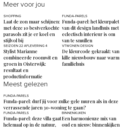
Meer voor jou
SHOPPING
FUNDA-PARELS
Laat de zon maar schijnen:
Funda-parel: het kleurpalet
met deze 10 bestverkochte
van dit design landhuis met
parasols zit je er koel en
eclectisch interieur is om
stijlvol bij
van te smullen
SEIZOEN 22 AFLEVERING 4
VTWONEN DESIGN
Stylist Marianne
De kleurcode gekraakt: van
combineerde roomwit en
kille nieuwbouw naar warm
groen in Oisterwijk:
familiehuis
resultaat en
productinformatie
Meest gelezen
FUNDA-PARELS
Funda-parel: durf jij voor zulke gele muren als in deze
verrassende jaren 30-woning te gaan?
FUNDA-PARELS
BINNENKIJKEN
Funda-parel: deze villa gaat
Een harmonieuze mix van
helemaal op in de natuur,
oud en nieuw: binnenkijken