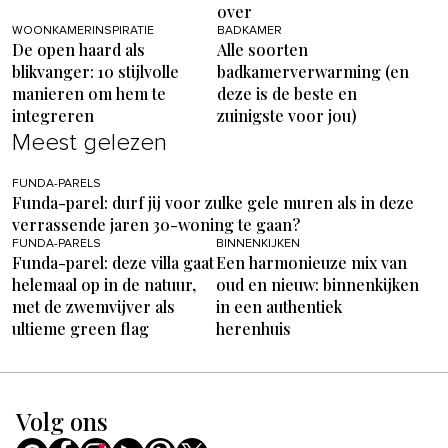
over
WOONKAMERINSPIRATIE
BADKAMER
De open haard als
Alle soorten
blikvanger: 10 stijlvolle
badkamerverwarming (en
manieren om hem te
deze is de beste en
integreren
zuinigste voor jou)
Meest gelezen
FUNDA-PARELS
Funda-parel: durf jij voor zulke gele muren als in deze
verrassende jaren 30-woning te gaan?
FUNDA-PARELS
BINNENKIJKEN
Funda-parel: deze villa gaat
Een harmonieuze mix van
helemaal op in de natuur,
oud en nieuw: binnenkijken
met de zwemvijver als
in een authentiek
ultieme green flag
herenhuis
Volg ons