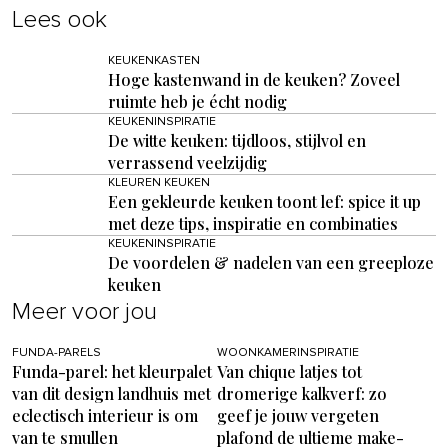
Lees ook
KEUKENKASTEN
Hoge kastenwand in de keuken? Zoveel
ruimte heb je écht nodig
KEUKENINSPIRATIE
De witte keuken: tijdloos, stijlvol en
verrassend veelzijdig
KLEUREN KEUKEN
Een gekleurde keuken toont lef: spice it up
met deze tips, inspiratie en combinaties
KEUKENINSPIRATIE
De voordelen & nadelen van een greeploze
keuken
Meer voor jou
FUNDA-PARELS
WOONKAMERINSPIRATIE
Funda-parel: het kleurpalet
Van chique latjes tot
van dit design landhuis met
dromerige kalkverf: zo
eclectisch interieur is om
geef je jouw vergeten
van te smullen
plafond de ultieme make-