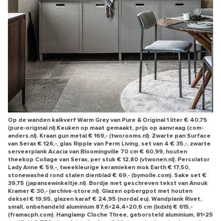
Op de wanden kalkverf Warm Grey van Pure & Original 1 liter € 40,75
(pure-original.nl).Keuken op maat gemaakt, prijs op aanvraag (com-
anders.nl). Kraan gun metal € 169,- (tworooms.nl). Zwarte pan Surface
van Serax € 126,-, glas Ripple van Ferm Living, set van 4 € 35,-, zwarte
serveerplank Acacia van Bloomingville 70 cm € 60,99, houten
theekop Collage van Serax, per stuk € 12,80 (vtwonen.nl). Percolator
Lady Anne € 59,-, tweekleurige keramieken mok Earth € 17,50,
stonewashed rond stalen dienblad € 69,- (bymolle.com). Sake set €
39,75 (japansewinkeltje.nl). Bordje met geschreven tekst van Anouk
Kramer € 30,- (archive-store.nl). Glazen opbergpot met houten
deksel € 19,95, glazen karaf € 24,95 (nordal.eu). Wandplank Rivet,
small, onbehandeld aluminium 87,6×24,4×20,6 cm (lxdxh) € 615,-
(framacph.com). Hanglamp Cloche Three, geborsteld aluminium, 81×25