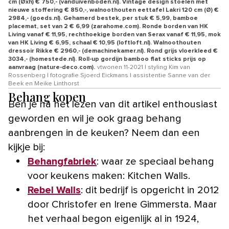
cm (Øxh) € 750,- (vanduivenboden.nl). Vintage design stoelen met
nieuwe stoffering € 850,-, walnoothouten eettafel Lakri 120 cm (Ø) €
2984,- (goeds.nl). Gehamerd bestek, per stuk € 5,99, bamboe
placemat, set van 2 € 6,99 (zarahome.com). Ronde borden van HK
Living vanaf € 11,95, rechthoekige borden van Serax vanaf € 11,95, mok
van HK Living € 6,95, schaal € 10,95 (loftloft.nl). Walnoothouten
dressoir Rikke € 2960,- (demachinekamer.nl). Rond grijs vloerkleed €
3034,- (homestede.nl). Roll-up gordijn bamboo flat sticks prijs op
aanvraag (nature-deco.com).
vtwonen 11-2021 | styling Kim van
Rossenberg | fotografie Sjoerd Eickmans | assistentie Sanne van der
Beek en Meike Linthorst
Behang kopen
Ben je na het lezen van dit artikel enthousiast
geworden en wil je ook graag behang
aanbrengen in de keuken? Neem dan een
kijkje bij:
Behangfabriek
: waar ze speciaal behang
voor keukens maken: Kitchen Walls.
Rebel Walls
: dit bedrijf is opgericht in 2012
door Christofer en Irene Gimmersta. Maar
het verhaal begon eigenlijk al in 1924,