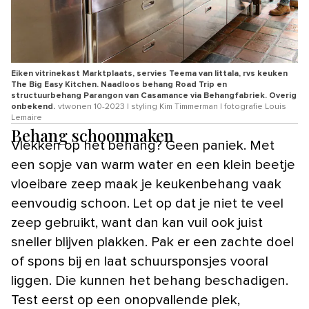
Eiken vitrinekast Marktplaats, servies Teema van Iittala, rvs keuken
The Big Easy Kitchen. Naadloos behang Road Trip en
structuurbehang Parangon van Casamance via Behangfabriek. Overig
onbekend.
vtwonen 10-2023 | styling Kim Timmerman | fotografie Louis
Lemaire
Behang schoonmaken
Vlekken op het behang? Geen paniek. Met
een sopje van warm water en een klein beetje
vloeibare zeep maak je keukenbehang vaak
eenvoudig schoon. Let op dat je niet te veel
zeep gebruikt, want dan kan vuil ook juist
sneller blijven plakken. Pak er een zachte doel
of spons bij en laat schuursponsjes vooral
liggen. Die kunnen het behang beschadigen.
Test eerst op een onopvallende plek,