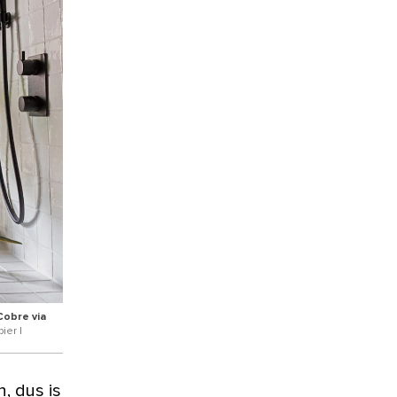
obre via
ier |
, dus is