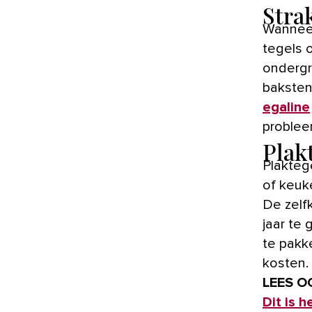
Stra
Wanneer je met plaktegels aan de slag gaat, kun je de oude
tegels 
ondergr
baksten
egaline
problee
Plakt
Plakteg
of keuk
De zelfk
jaar te
te pakk
kosten.
LEES O
Dit is 