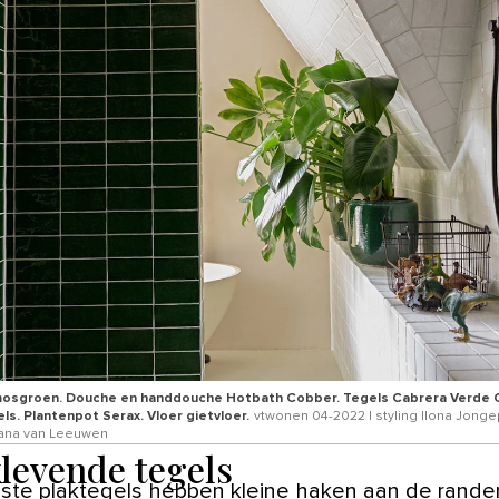
osgroen. Douche en handdouche Hotbath Cobber. Tegels Cabrera Verde C
ls. Plantenpot Serax. Vloer gietvloer.
vtwonen 04-2022 | styling Ilona Jongep
Dana van Leeuwen
klevende tegels
te plaktegels hebben kleine haken aan de randen