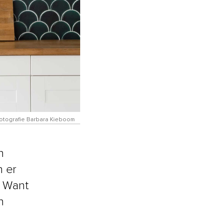
 fotografie Barbara Kieboom
n
n er
. Want
n