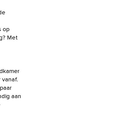
e
s op
ig? Met
adkamer
 vanaf.
 paar
ndig aan
e