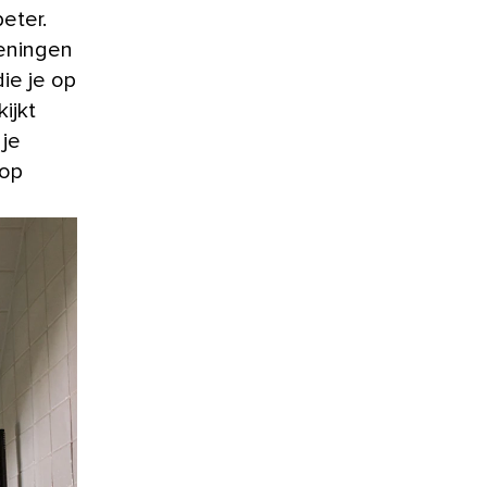
beter.
meningen
die je op
ijkt
 je
 op