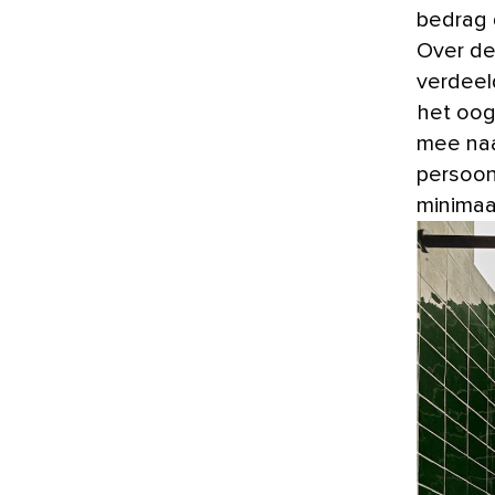
bedrag d
Over de
verdeeld
het oog
mee naa
persoonl
minimaa