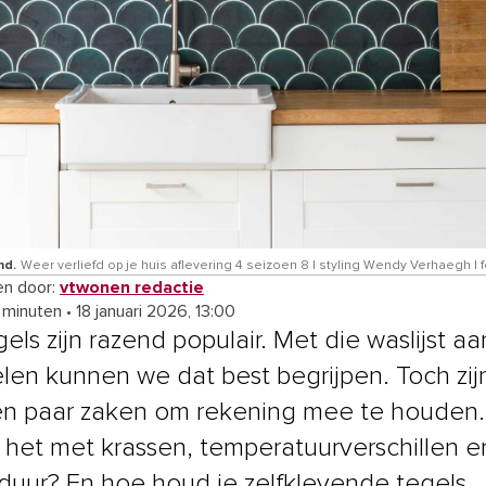
nd.
Weer verliefd op je huis aflevering 4 seizoen 8 | styling Wendy Verhaegh |
n door:
vtwonen redactie
4 minuten
•
18 januari 2026, 13:00
els zijn razend populair. Met die waslijst aa
len kunnen we dat best begrijpen. Toch zij
n paar zaken om rekening mee te houden
t het met krassen, temperatuurverschillen e
duur? En hoe houd je zelfklevende tegels