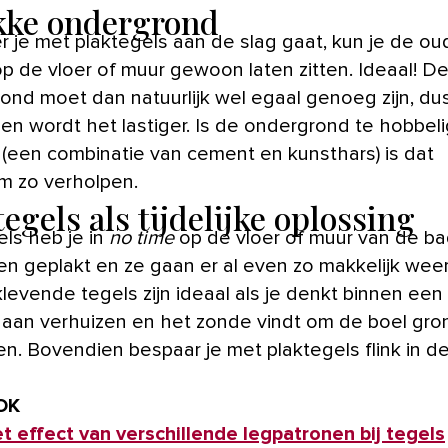
kke ondergrond
op de vloer of muur gewoon laten zitten. Ideaal! D
ond moet dan natuurlijk wel egaal genoeg zijn, du
en wordt het lastiger. Is de ondergrond te hobbel
(een combinatie van cement en kunsthars) is dat
m zo verholpen.
egels als tijdelijke oplossing
els heb je in
no time
op de vloer of muur van de b
en geplakt en ze gaan er al even zo makkelijk weer
levende tegels zijn ideaal als je denkt binnen een
 gaan verhuizen en het zonde vindt om de boel gro
en. Bovendien bespaar je met plaktegels flink in d
OK
het effect van verschillende legpatronen bij tegel
s