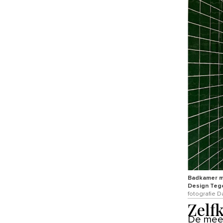
Badkamer m
Design Tege
fotografie 
Zelf
De mees