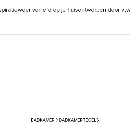
spiratie
weer verliefd op je huis
ontworpen door vt
ver ons
BADKAMER
BADKAMERTEGELS