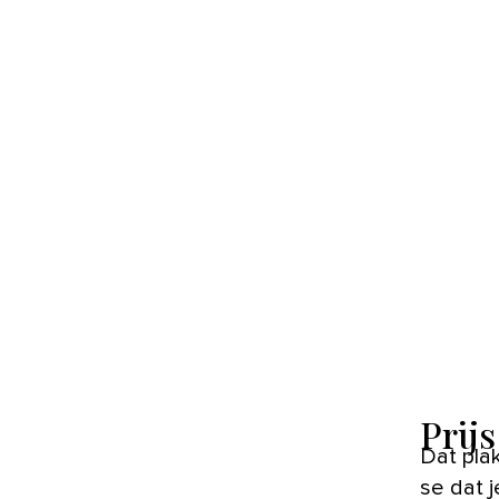
Prijs
Dat plak
se dat j