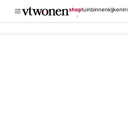
shop
tuin
binnenkijken
in
verbouwen
cursussen
o