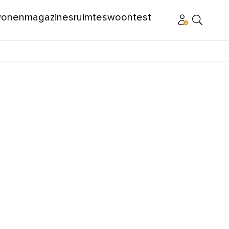
wonen
magazines
ruimtes
woontest