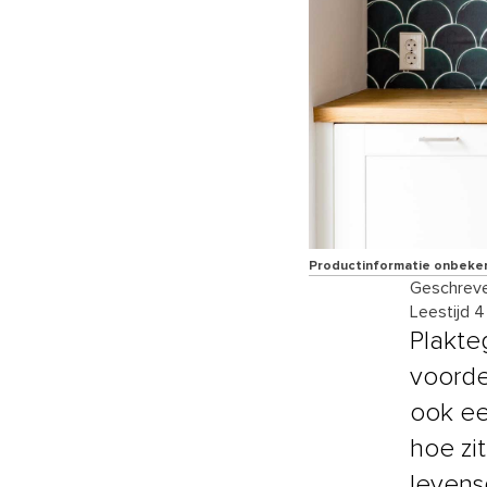
Productinformatie onbeke
Geschreve
Leestijd 
Plakteg
voorde
ook ee
hoe zi
levens