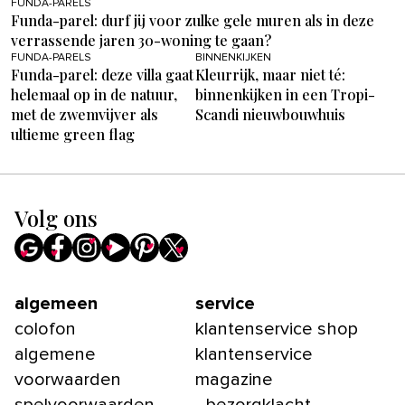
FUNDA-PARELS
Funda-parel: durf jij voor zulke gele muren als in deze
verrassende jaren 30-woning te gaan?
FUNDA-PARELS
BINNENKIJKEN
Funda-parel: deze villa gaat
Kleurrijk, maar niet té:
helemaal op in de natuur,
binnenkijken in een Tropi-
met de zwemvijver als
Scandi nieuwbouwhuis
ultieme green flag
Volg ons
algemeen
service
colofon
klantenservice shop
algemene
klantenservice
voorwaarden
magazine