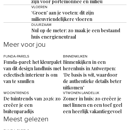
zijn voor portemonnee en milieu
VLOEREN
‘Groen’ aan je voeten: dit zijn
milieuvriendelijkere vloeren
DUURZAAM
Nul op de meter: zo maak je een bestaand
huis energieneutraal
Meer voor jou
FUNDA-PARELS
BINNENKIJKEN
Funda-parel: het kleurpalet
Binnenkijken in een
van dit design landhuis met
herenhuis in Antwerpen:
eclectisch interieur is om
‘De basis is wit, waardoor
van te smullen
de authentieke details beter
uitkomen’
WOONTRENDS
VTWONEN LANDELIJK
De tuintrends van 2026: zo
Zomer in huis: zo creëer je
creëer je een
met linnen en een toef geel
buitenparadijs
een heerlijk vakantiegevoel
Meest gelezen