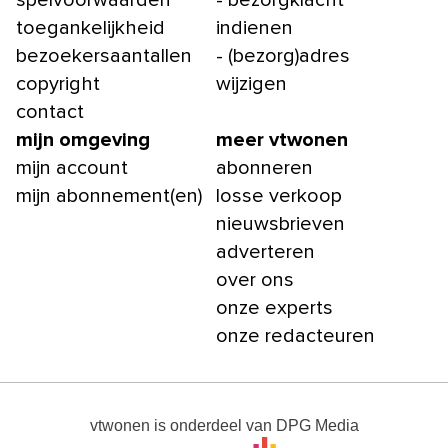
spelvoorwaarden
- bezorgklacht
toegankelijkheid
indienen
bezoekersaantallen
- (bezorg)adres
copyright
wijzigen
contact
mijn omgeving
meer vtwonen
mijn account
abonneren
mijn abonnement(en)
losse verkoop
nieuwsbrieven
adverteren
over ons
onze experts
onze redacteuren
vtwonen
is onderdeel van
DPG Media