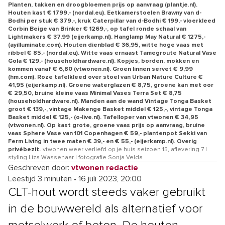
Planten, takken en droogbloemen prijs op aanvraag (plantje.nl).
Houten kast € 1799,- (nordal.eu). Eetkamerstoelen Brawny van d-
Bodhi per stuk € 379,-, kruk Caterpillar van d-Bodhi € 199,- vloerkleed
Corbin Beige van Brinker € 1269,-, op tafel ronde schaal van
Lightmakers € 37,99 (eijerkamp.nl). Hanglamp May Natural € 1275,-
(ayilluminate.com). Houten dienblad € 36,95, witte hoge vaas met
ribbel € 85,- (nordal.eu). Witte vaas ernaast Tamegroute Natural Vase
Gola € 129,- (householdhardware.nl). Kopjes, borden, mokken en
kommen vanaf € 6,80 (vtwonen.nl). Groen linnen servet € 9,99
(hm.com). Roze tafelkleed over stoel van Urban Nature Culture €
41,95 (eijerkamp.nl). Groene waterglazen € 8,75, groene kan met oor
€ 29,50, bruine kleine vaas Minimal Vases Terra Set € 8,75
(householdhardware.nl). Manden aan de wand Vintage Tonga Basket
groot € 139,-, vintage Makenge Basket middel € 125,-, vintage Tonga
Basket middel € 125,- (o-live.nl). Tafelloper van vtwonen € 34,95
(vtwonen.nl). Op kast grote, groene vaas prijs op aanvraag, bruine
vaas Sphere Vase van 101 Copenhagen € 59,- plantenpot Sekki van
Ferm Living in twee maten € 39,- en € 55,- (eijerkamp.nl). Overig
privébezit.
vtwonen weer verliefd op je huis seizoen 15, aflevering 7 |
styling Liza Wassenaar | fotografie Sonja Velda
Geschreven door:
vtwonen redactie
Leestijd 3 minuten
•
16 juli 2023, 20:00
CLT-hout wordt steeds vaker gebruikt
in de bouwwereld als alternatief voor