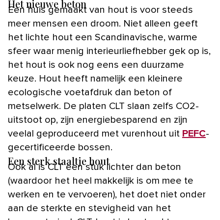
Het nieuwe beton
Een huis gemaakt van hout is voor steeds
meer mensen een droom. Niet alleen geeft
het lichte hout een Scandinavische, warme
sfeer waar menig interieurliefhebber gek op is,
het hout is ook nog eens een duurzame
keuze. Hout heeft namelijk een kleinere
ecologische voetafdruk dan beton of
metselwerk. De platen CLT slaan zelfs CO2-
uitstoot op, zijn energiebesparend en zijn
veelal geproduceerd met vurenhout uit
PEFC
-
gecertificeerde bossen.
Een sterk staaltje hout
Ook al is CLT een stuk lichter dan beton
(waardoor het heel makkelijk is om mee te
werken en te vervoeren), het doet niet onder
aan de sterkte en stevigheid van het