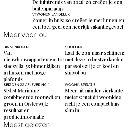
De tuintrends van 2026: zo creëer je een
buitenparadijs
VTWONEN LANDELIJK
Zomer in huis: zo creëer je met linnen en
een toef geel een heerlijk vakantiegevoel
Meer voor jou
BINNENKIJKEN
SHOPPING
Van
Laat de zon maar schijnen:
nieuwbouwappartement tot
met deze 10 bestverkochte
stadsvilla: 5x binnenkijken
parasols zit je er koel en
in huizen met hoge
stijlvol bij
plafonds
SEIZOEN 22 AFLEVERING 4
WOONINSPIRATIE
Stylist Marianne
Meer uit minder vierkante
combineerde roomwit en
meters: met dit woonidee
groen in Oisterwijk:
richt je een compact huis
resultaat en
slim in
productinformatie
Meest gelezen