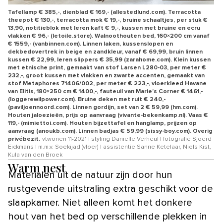
Tafellamp € 385,-, dienblad € 169,- (allestedlund.com). Terracotta
theepot € 130,-, terracotta mok € 19,-, bruine schaaltjes, per stuk €
13,90, notitieblok met leren kaft € 9,-, kussen met bruine en ecru
vlakken € 96,- (letoile.store). Walnoothouten bed, 160×200 cm vanaf
€ 1559,- (vanbinnen.com). Linnen laken, kussenslopen en
dekbedovertrek in beige en zandkleur, vanaf € 69,99, bruin linnen
kussen € 22,99, leren slippers € 35,99 (zarahome.com). Klein kussen
met etnische print, gemaakt van stof Larsen L280-03, per meter €
232,-, groot kussen met vlakken en zwarte accenten, gemaakt van
stof Metaphores 71406/002, per meter € 223,-, vloerkleed Havane
van Elitis, 180×250 cm € 1400,-, fauteuil van Marie’s Corner € 1461,-
(loggerewilpower.com). Bruine deken met ruit € 240,-
(paviljoennoord.com). Linnen gordijn, set van 2 € 59,99 (hm.com).
Houten jaloezieën, prijs op aanvraag (vivante-bekenkamp.nl). Vaas €
119,- (mimiettoi.com). Houten bijzettafel en hanglamp, prijzen op
aanvraag (anoukb.com). Linnen badjas € 59,99 (sissy-boy.com). Overig
privébezit.
vtwonen 11-2021 | styling Danielle Verheul | fotografie Sjoerd
Eickmans | m.m.v. Soekijad (vloer) | assistentie Sanne Ketelaar, Niels Kist,
Kula van den Broek
Warm nest
Materialen uit de natuur zijn door hun
rustgevende uitstraling extra geschikt voor de
slaapkamer. Niet alleen komt het donkere
hout van het bed op verschillende plekken in