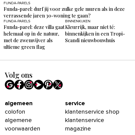
FUNDA-PARELS
Funda-parel: durf jij voor zulke gele muren als in deze
verrassende jaren 30-woning te gaan?
FUNDA-PARELS
BINNENKIJKEN
Funda-parel: deze villa gaat
Kleurrijk, maar niet té:
helemaal op in de natuur,
binnenkijken in een Tropi-
met de zwemvijver als
Scandi nieuwbouwhuis
ultieme green flag
Volg ons
algemeen
service
colofon
klantenservice shop
algemene
klantenservice
voorwaarden
magazine