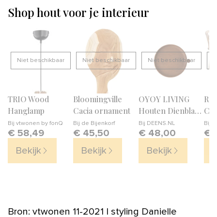
Shop hout voor je interieur
Niet beschikbaar
Niet beschikbaar
Niet beschikbaar
N
TRIO Wood
Bloomingville
OYOY LIVING
Ro
Hanglamp
Cacia ornament
Houten Dienblad
Car
Inka
spi
Bij
vtwonen by fonQ
Bij
de Bijenkorf
Bij
DEENS.NL
Bij
v
€ 58,49
€ 45,50
€ 48,00
€ 
Bekijk
Bekijk
Bekijk
B
Bron: vtwonen 11-2021 | styling Danielle