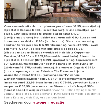
Vloer van oude eikenhouten planken, per m² vanaf € 95,- (soekijad.nl).
Bijzettafel Capsule € 300,- (mimiettoi.com). Bruine schaaltjes, per
stuk € 7,99 (sissy-boy.com). Bruine glazen karaf € 100,-
(paviljoennoord.com). Notitieblok met leren kaft € 9,-, kussen met
bruine en ecru vlakken € 96,- (letoile.store). Glazen met messing
band van Serax, per stuk € 17,99 (vtwonen.nl). Fauteuil € 995,-, ovale
salontafel € 549,-, object met drie cirkels op poot € 98,-
(allestedlund.com). Bamboe vloerkleed in de kleur Copper van
Massimo, 140×200 cm € 805,86 (vloerkledenwinkel.nl). Steenrode
bijzettafel, 40×50 cm (Øxh) € 399,- (polspotten.nl). Koperen vaas €
80,- (vantil.nl). Walnoothouten eettafelbank Slot, 140x40x45 cm
(lxbxh) vanaf € 975,- (studio-henk.nl). Stenen vaas Organic € 379,-
(brostecopenhagen.com). Televisie The Frame met lijst in
walnoothout vanaf € 1499,- (samsung.com/nl/vtwonen).
Walnoothouten daybed Hadley € 849,- (sofacompany.com). Bruin
linnen kussen € 22,99, bruin linnen plaid € 79,99, gevlochten kussen
van papier € 35,99 (zarahome.com). Steenrode tafellamp € 300,-
(homestede.nl). Overig privébezit.
vtwonen 11-2021 | styling Danielle
Verheul | fotografie Sjoerd Eickmans | m.m.v. Soekijad (vloer) | assistentie
Sanne Ketelaar, Niels Kist, Kula van den Broek
Geschreven door:
vtwonen redactie