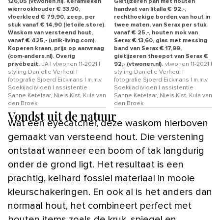
126,05 (vtwonen.nl). Keramieken
Gietijzeren pan met houten
wierrookhouder € 33,90,
handvat van Iitalla € 92,-,
vloerkleed € 79,90, zeep, per
rechthoekige borden van hout in
stuk vanaf € 14,90 (letoile.store).
twee maten, van Serax per stuk
Waskom van versteend hout,
vanaf € 25,-, houten mok van
vanaf € 425,- (unik-living.com).
Serax € 13,60, glas met messing
Koperen kraan, prijs op aanvraag
band van Serax € 17,99,
(com-anders.nl). Overig
gietijzeren theepot van Serax €
privébezit.
JA | vtwonen 11-2021 |
92,- (vtwonen.nl).
vtwonen 11-2021 |
styling Danielle Verheul |
styling Danielle Verheul |
fotografie Sjoerd Eickmans | m.m.v.
fotografie Sjoerd Eickmans | m.m.v.
Soekijad (vloer) | assistentie
Soekijad (vloer) | assistentie
Sanne Ketelaar, Niels Kist, Kula van
Sanne Ketelaar, Niels Kist, Kula van
den Broek
den Broek
Vondst uit de natuur
Wat een eyecatcher, deze waskom hierboven
gemaakt van versteend hout. Die verstening
ontstaat wanneer een boom of tak langdurig
onder de grond ligt. Het resultaat is een
prachtig, keihard fossiel materiaal in mooie
kleurschakeringen. En ook al is het anders dan
normaal hout, het combineert perfect met
houten items zoals de kruk, spiegel en