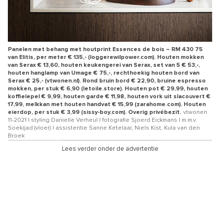
Panelen met behang met houtprint Essences de bois – RM 430 75
van Elitis, per meter € 135,- (loggerewilpower.com). Houten mokken
van Serax € 13,60, houten keukengerei van Serax, set van 5 € 53,-,
houten hanglamp van Umage € 75,-, rechthoekig houten bord van
Serax € 25,- (vtwonen.nl). Rond bruin bord € 22,90, bruine espresso
mokken, per stuk € 6,90 (letoile.store). Houten pot € 29,99, houten
koffielepel € 9,99, houten garde € 11,98, houten vork uit slacouvert €
17,99, melkkan met houten handvat € 15,99 (zarahome.com). Houten
eierdop, per stuk € 3,99 (sissy-boy.com). Overig privébezit.
vtwonen
11-2021 | styling Danielle Verheul | fotografie Sjoerd Eickmans | m.m.v.
Soekijad (vloer) | assistentie Sanne Ketelaar, Niels Kist, Kula van den
Broek
Lees verder onder de advertentie