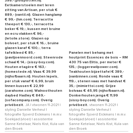
399,- (polspotten.nl).
Eetkamerstoelen met leren
zitting van Artisan, per stuk €
889,- (vantil.nl). Glazen hanglamp
€ 99,- (hm.com). Terracotta
theepot € 130,-, terracotta
beker € 19,-, kussen met bruine
en ecru vlakken € 96,-
(letoile.store). Glazen op
bolvoet, per stuk € 16,-, bruine
glazen karaf € 100,-, terra
tafelkleed € 85,-
Panelen met behang met
(paviljoennoord.com). Steenrode
houtprint Essences de bois – RM
schaal € 14,- (sissy-boy.com).
430 75 van Elitis, per meter €
Houten etagère € 163,-
135,- (loggerewilpower.com).
(homestede.nl). Vaas € 39,99
Teakhouten bijzettafel € 389,-
(nijhofbaarn.nl). Houten lepels,
(vanbinnen.com). Ronde vaas €
per stuk vanaf € 6,99, bruin
119,-, stenen vaas met handvat €
linnen kussen € 22,99
35,- (mimiettoi.com). Grijze
(zarahome.com). Walnoothouten
bolvaas € 45,95 (nijhofbaarn.nl).
daybed Hadley € 849,-
Donkerhouten jenga € 11,99
(sofacompany.com). Overig
(sissy-boy.com). Overig
privébezit.
JA | vtwonen 11-2021 |
privébezit.
vtwonen 11-2021 |
styling Danielle Verheul |
styling Danielle Verheul |
fotografie Sjoerd Eickmans | m.m.v.
fotografie Sjoerd Eickmans | m.m.v.
Soekijad (vloer) | assistentie
Soekijad (vloer) | assistentie
Sanne Ketelaar, Niels Kist, Kula van
Sanne Ketelaar, Niels Kist, Kula van
den Broek
den Broek