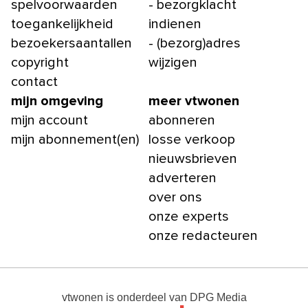
spelvoorwaarden
- bezorgklacht
toegankelijkheid
indienen
bezoekersaantallen
- (bezorg)adres
copyright
wijzigen
contact
mijn omgeving
meer vtwonen
mijn account
abonneren
mijn abonnement(en)
losse verkoop
nieuwsbrieven
adverteren
over ons
onze experts
onze redacteuren
vtwonen
is onderdeel van
DPG Media