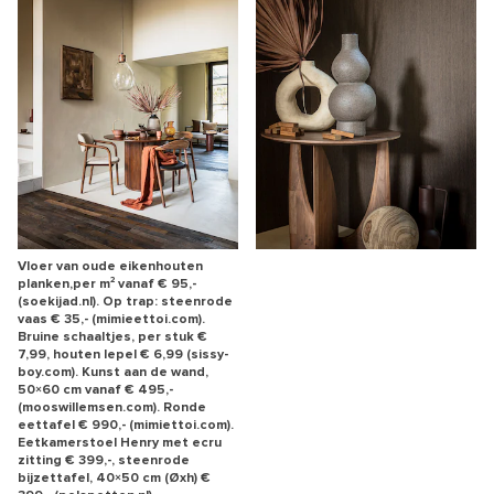
Vloer van oude eikenhouten
planken,per m² vanaf € 95,-
(soekijad.nl). Op trap: steenrode
vaas € 35,- (mimieettoi.com).
Bruine schaaltjes, per stuk €
7,99, houten lepel € 6,99 (sissy-
boy.com). Kunst aan de wand,
50×60 cm vanaf € 495,-
(mooswillemsen.com). Ronde
eettafel € 990,- (mimiettoi.com).
Eetkamerstoel Henry met ecru
zitting € 399,-, steenrode
bijzettafel, 40×50 cm (Øxh) €