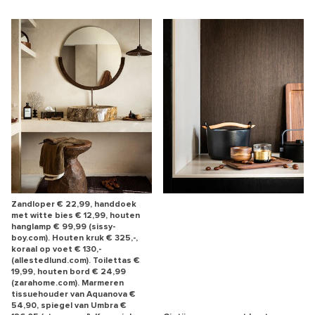
Zandloper € 22,99, handdoek
met witte bies € 12,99, houten
hanglamp € 99,99 (sissy-
boy.com). Houten kruk € 325,-,
koraal op voet € 130,-
(allestedlund.com). Toilettas €
19,99, houten bord € 24,99
(zarahome.com). Marmeren
tissue­houder van Aquanova €
54,90, spiegel van Umbra €