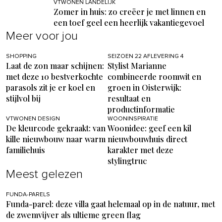
VTWONEN LANDELIJK
Zomer in huis: zo creëer je met linnen en
een toef geel een heerlijk vakantiegevoel
Meer voor jou
SHOPPING
SEIZOEN 22 AFLEVERING 4
Laat de zon maar schijnen:
Stylist Marianne
met deze 10 bestverkochte
combineerde roomwit en
parasols zit je er koel en
groen in Oisterwijk:
stijlvol bij
resultaat en
productinformatie
VTWONEN DESIGN
WOONINSPIRATIE
De kleurcode gekraakt: van
Woonidee: geef een kil
kille nieuwbouw naar warm
nieuwbouwhuis direct
familiehuis
karakter met deze
stylingtruc
Meest gelezen
FUNDA-PARELS
Funda-parel: deze villa gaat helemaal op in de natuur, met
de zwemvijver als ultieme green flag