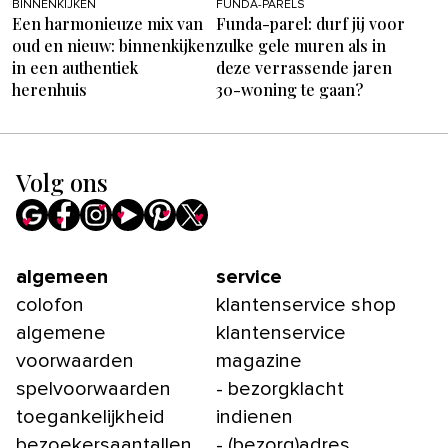
BINNENKIJKEN
FUNDA-PARELS
Een harmonieuze mix van
Funda-parel: durf jij voor
oud en nieuw: binnenkijken
zulke gele muren als in
in een authentiek
deze verrassende jaren
herenhuis
30-woning te gaan?
Volg ons
algemeen
service
colofon
klantenservice shop
algemene
klantenservice
voorwaarden
magazine
spelvoorwaarden
- bezorgklacht
toegankelijkheid
indienen
bezoekersaantallen
- (bezorg)adres