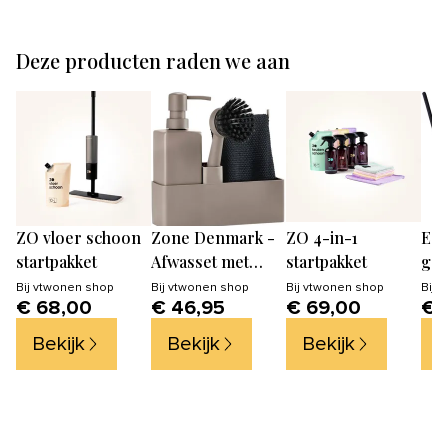
Deze producten raden we aan
ZO vloer schoon
Zone Denmark -
ZO 4-in-1
Ech
startpakket
Afwasset met
startpakket
geu
vaatdoekje -
Tu
Bij
vtwonen shop
Bij
vtwonen shop
Bij
vtwonen shop
Bij
v
€ 68,00
€ 46,95
€ 69,00
€ 
Zeepdispenser en
- n
afwasborstel
geu
Bekijk
Bekijk
Bekijk
B
ml