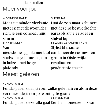
te smullen
Meer voor jou
WOONINSPIRATIE
SHOPPING
Meer uit minder vierkante
Laat de zon maar schijnen:
meters: met dit woonidee
met deze 10 bestverkochte
richt je een compact huis
parasols zit je er koel en
slim in
stijlvol bij
BINNENKIJKEN
SEIZOEN 22 AFLEVERING 4
Van
Stylist Marianne
nieuwbouwappartement tot
combineerde roomwit en
stadsvilla: 5x binnenkijken
groen in Oisterwijk:
in huizen met hoge
resultaat en
plafonds
productinformatie
Meest gelezen
FUNDA-PARELS
Funda-parel: durf jij voor zulke gele muren als in deze
verrassende jaren 30-woning te gaan?
FUNDA-PARELS
BINNENKIJKEN
Funda-parel: deze villa gaat
Een harmonieuze mix van