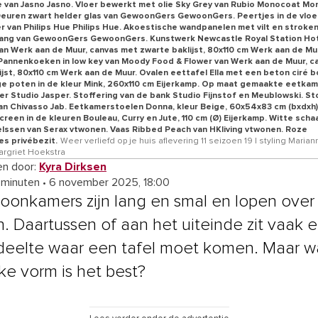
e van Jasno Jasno. Vloer bewerkt met olie Sky Grey van Rubio Monocoat M
euren zwart helder glas van GewoonGers GewoonGers. Peertjes in de vloe
r van Philips Hue Philips Hue. Akoestische wandpanelen met vilt en stroke
ang van GewoonGers GewoonGers. Kunstwerk Newcastle Royal Station Hot
an Werk aan de Muur, canvas met zwarte baklijst, 80x110 cm Werk aan de Mu
annenkoeken in low key van Moody Food & Flower van Werk aan de Muur, c
ijst, 80x110 cm Werk aan de Muur. Ovalen eettafel Ella met een beton ciré 
e poten in de kleur Mink, 260x110 cm Eijerkamp. Op maat gemaakte eetka
er Studio Jasper. Stoffering van de bank Studio Fijnstof en Meublowski. St
an Chivasso Jab. Eetkamerstoelen Donna, kleur Beige, 60x54x83 cm (bxdxh)
een in de kleuren Bouleau, Curry en Jute, 110 cm (Ø) Eijerkamp. Witte schaa
elssen van Serax vtwonen. Vaas Ribbed Peach van HKliving vtwonen. Roze
es privébezit.
Weer verliefd op je huis aflevering 11 seizoen 19 | styling Marian
argriet Hoekstra
n door:
Kyra Dirksen
 minuten
•
6 november 2025, 18:00
oonkamers zijn lang en smal en lopen over 
. Daartussen of aan het uiteinde zit vaak 
eelte waar een tafel moet komen. Maar w
ke vorm is het best?