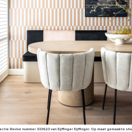
ectie Revive nummer 333623 van Eijffinger Eijffinger. Op maat gemaakte shu