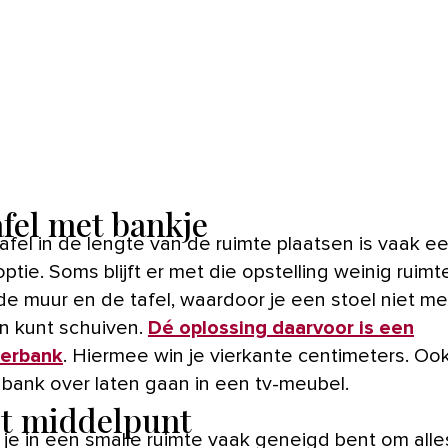
afel met bankje
afel in de lengte van de ruimte plaatsen is vaak e
tie. Soms blijft er met die opstelling weinig ruimt
de muur en de tafel, waardoor je een stoel niet me
n kunt schuiven.
Dé oplossing daarvoor is een
erbank
. Hiermee win je vierkante centimeters. Ook 
 bank over laten gaan in een tv-meubel.
et middelpunt
je in een smalle ruimte vaak geneigd bent om all