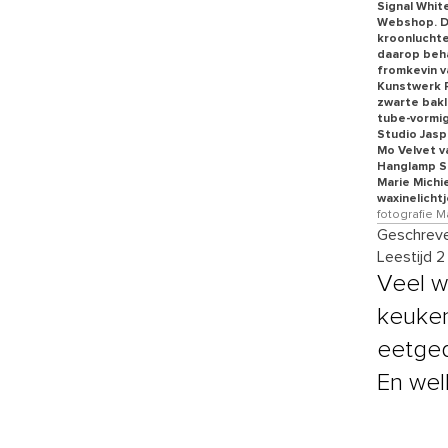
Signal Whit
Webshop. D
kroonluchte
daarop beh
fromkevin v
Kunstwerk P
zwarte bakl
tube-vormig
Studio Jasp
Mo Velvet v
Hanglamp Scr
Marie Michi
waxinelichtj
fotografie M
Geschreve
Leestijd 2
Veel w
keuken
eetged
En wel