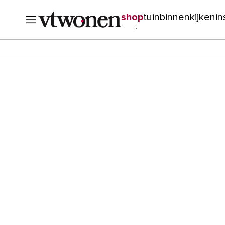
shop
tuin
binnenkijken
in
verbouwen
cursussen
o