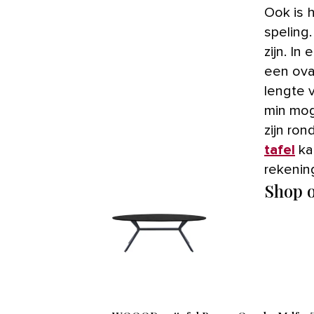
Ook is 
speling
zijn. I
een ova
lengte 
min mog
zijn ro
tafel
ka
rekenin
Shop o