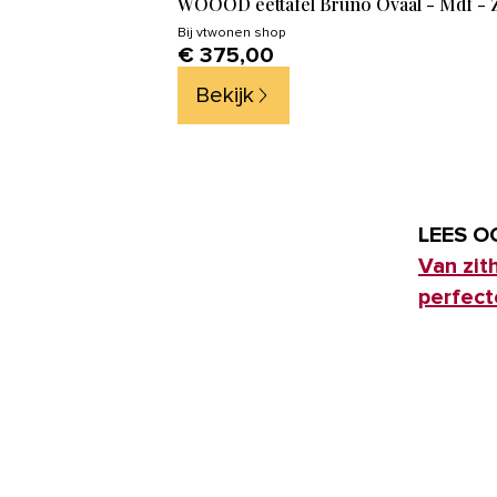
WOOOD eettafel Bruno Ovaal - Mdf - Z
Bij
vtwonen shop
€ 375,00
Bekijk
LEES O
Van zit
perfec