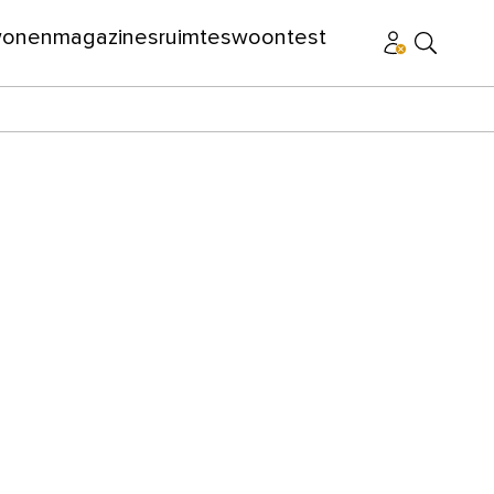
wonen
magazines
ruimtes
woontest