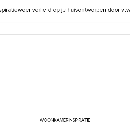
spiratie
weer verliefd op je huis
ontworpen door vt
ver ons
WOONKAMERINSPIRATIE