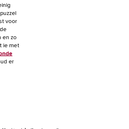
inig
 puzzel
st voor
 de
n en zo
t ie met
onde
oud er