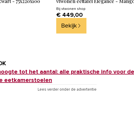
wart - 75x220x100
vtwonen eettafel Elegance - Mango
Bij
vtwonen shop
€ 449,00
Bekijk
OK
hoogte tot het aantal: alle praktische info voor d
te eetkamerstoelen
Lees verder onder de advertentie