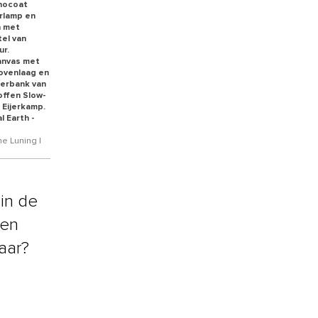
onocoat
rlamp en
n met
el van
ur.
anvas met
bovenlaag en
merbank van
offen Slow-
 Eijerkamp.
l Earth -
ne Luning |
in de
een
aar?