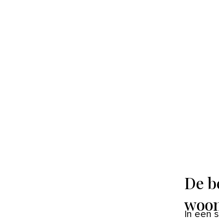
De b
woo
In een smalle, lange woonkamer kunnen de muren op je af komen.