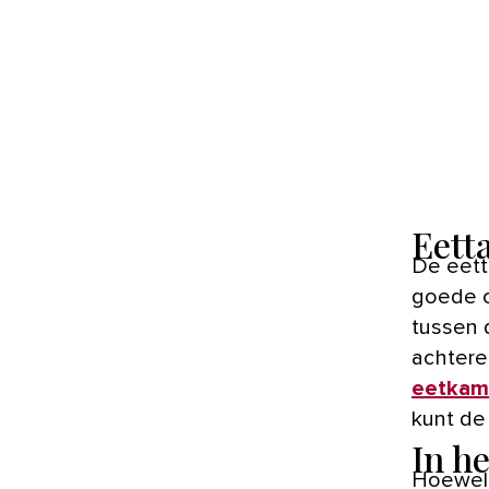
Eett
De eett
goede op
tussen 
achtere
eetkam
kunt de
In h
Hoewel 