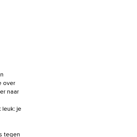
en
e over
er naar
leuk: je
es tegen