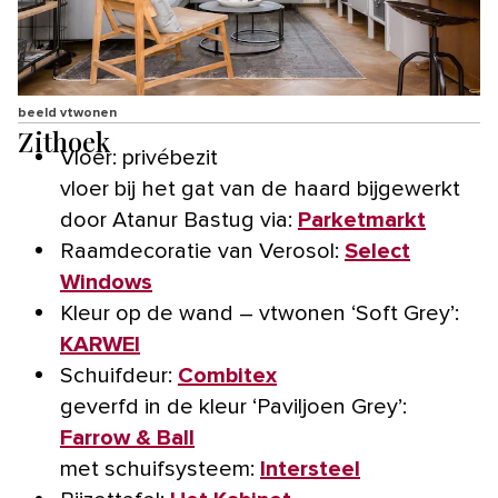
beeld vtwonen
Zithoek
Vloer: privébezit
vloer bij het gat van de haard bijgewerkt
door Atanur Bastug via:
Parketmarkt
Raamdecoratie van Verosol:
Select
Windows
Kleur op de wand – vtwonen ‘Soft Grey’:
KARWEI
Schuifdeur:
Combitex
geverfd in de kleur ‘Paviljoen Grey’:
Farrow & Ball
met schuifsysteem:
Intersteel