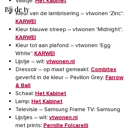
Vaasje:
Het Kabinet
Bij de tv
Kleur van de lambrisering – vtwonen ‘Zinc’:
KARWEI
Kleur blauwe streep – vtwonen ‘Midnight’:
KARWEI
Kleur tot aan plafond – vtwonen ‘Egg
White’:
KARWEI
Lijstje – wit:
vtwonen.nl
Dressoir – op maat gemaakt:
Combitex
geverfd in de kleur – Pavilion Grey:
Farrow
& Ball
Schaal:
Het Kabinet
Lamp:
Het Kabinet
Televisie – Samsung Frame TV: Samsung
Lijstjes – wit:
vtwonen.nl
met prints:
Pernille Folcarelli