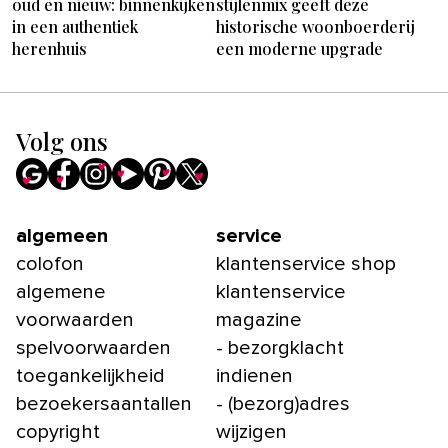
oud en nieuw: binnenkijken
stijlenmix geeft deze
in een authentiek
historische woonboerderij
herenhuis
een moderne upgrade
Volg ons
algemeen
service
colofon
klantenservice shop
algemene
klantenservice
voorwaarden
magazine
spelvoorwaarden
- bezorgklacht
toegankelijkheid
indienen
bezoekersaantallen
- (bezorg)adres
copyright
wijzigen