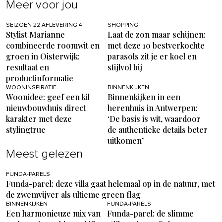
Meer voor jou
SEIZOEN 22 AFLEVERING 4
SHOPPING
Stylist Marianne
Laat de zon maar schijnen:
combineerde roomwit en
met deze 10 bestverkochte
groen in Oisterwijk:
parasols zit je er koel en
resultaat en
stijlvol bij
productinformatie
WOONINSPIRATIE
BINNENKIJKEN
Woonidee: geef een kil
Binnenkijken in een
nieuwbouwhuis direct
herenhuis in Antwerpen:
karakter met deze
‘De basis is wit, waardoor
stylingtruc
de authentieke details beter
uitkomen’
Meest gelezen
FUNDA-PARELS
Funda-parel: deze villa gaat helemaal op in de natuur, met
de zwemvijver als ultieme green flag
BINNENKIJKEN
FUNDA-PARELS
Een harmonieuze mix van
Funda-parel: de slimme