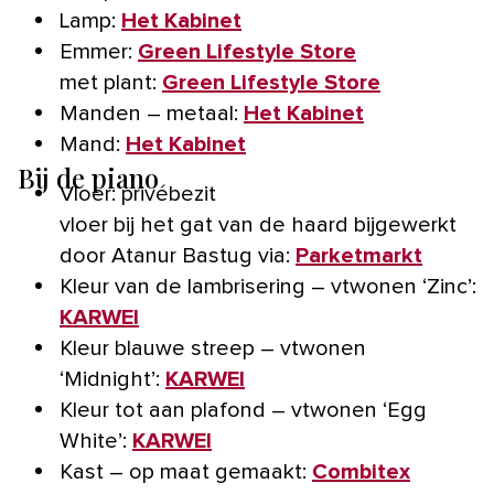
Lamp:
Het Kabinet
Emmer:
Green Lifestyle Store
met plant:
Green Lifestyle Store
Manden – metaal:
Het Kabinet
Mand:
Het Kabinet
Bij de piano
Vloer: privébezit
vloer bij het gat van de haard bijgewerkt
door Atanur Bastug via:
Parketmarkt
Kleur van de lambrisering – vtwonen ‘Zinc’:
KARWEI
Kleur blauwe streep – vtwonen
‘Midnight’:
KARWEI
Kleur tot aan plafond – vtwonen ‘Egg
White’:
KARWEI
Kast – op maat gemaakt:
Combitex