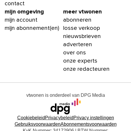
contact
mijn omgeving
meer vtwonen
mijn account
abonneren
mijn abonnement(en)
losse verkoop
nieuwsbrieven
adverteren
over ons
onze experts
onze redacteuren
vtwonen
is onderdeel van
DPG Media
Cookiebeleid
Privacybeleid
Privacy instellingen
Gebruiksvoorwaarden
Abonnementsvoorwaarden
KvK Nummer: 34172906 | BTW Nummer: