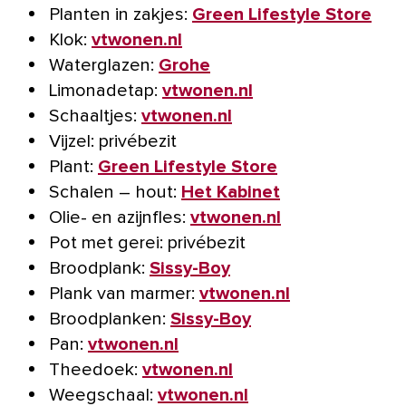
Planten in zakjes:
Green Lifestyle Store
Klok:
vtwonen.nl
Waterglazen:
Grohe
Limonadetap:
vtwonen.nl
Schaaltjes:
vtwonen.nl
Vijzel: privébezit
Plant:
Green Lifestyle Store
Schalen – hout:
Het Kabinet
Olie- en azijnfles:
vtwonen.nl
Pot met gerei: privébezit
Broodplank:
Sissy-Boy
Plank van marmer:
vtwonen.nl
Broodplanken:
Sissy-Boy
Pan:
vtwonen.nl
Theedoek:
vtwonen.nl
Weegschaal:
vtwonen.nl