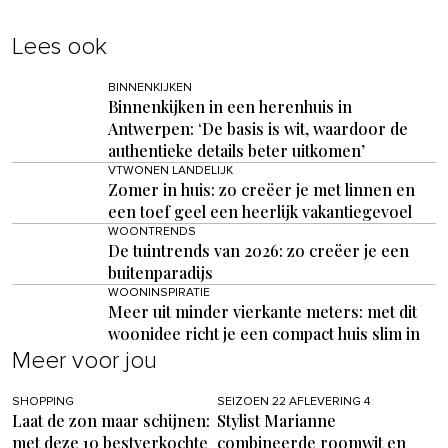
Lees ook
BINNENKIJKEN
Binnenkijken in een herenhuis in
Antwerpen: ‘De basis is wit, waardoor de
authentieke details beter uitkomen’
VTWONEN LANDELIJK
Zomer in huis: zo creëer je met linnen en
een toef geel een heerlijk vakantiegevoel
WOONTRENDS
De tuintrends van 2026: zo creëer je een
buitenparadijs
WOONINSPIRATIE
Meer uit minder vierkante meters: met dit
woonidee richt je een compact huis slim in
Meer voor jou
SHOPPING
SEIZOEN 22 AFLEVERING 4
Laat de zon maar schijnen:
Stylist Marianne
met deze 10 bestverkochte
combineerde roomwit en