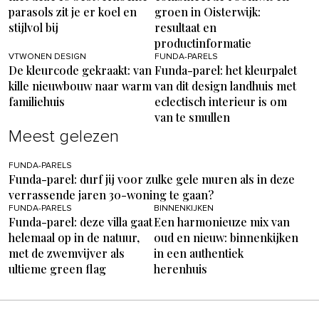
parasols zit je er koel en
groen in Oisterwijk:
stijlvol bij
resultaat en
productinformatie
VTWONEN DESIGN
FUNDA-PARELS
De kleurcode gekraakt: van
Funda-parel: het kleurpalet
kille nieuwbouw naar warm
van dit design landhuis met
familiehuis
eclectisch interieur is om
van te smullen
Meest gelezen
FUNDA-PARELS
Funda-parel: durf jij voor zulke gele muren als in deze
verrassende jaren 30-woning te gaan?
FUNDA-PARELS
BINNENKIJKEN
Funda-parel: deze villa gaat
Een harmonieuze mix van
helemaal op in de natuur,
oud en nieuw: binnenkijken
met de zwemvijver als
in een authentiek
ultieme green flag
herenhuis