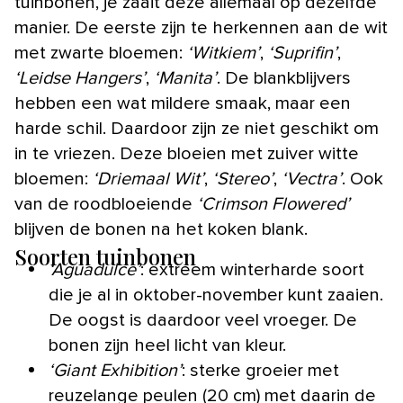
tuinbonen, je zaait deze allemaal op dezelfde
manier. De eerste zijn te herkennen aan de wit
met zwarte bloemen:
‘Witkiem’
,
‘Suprifin’
,
‘Leidse Hangers’
,
‘Manita’
. De blankblijvers
hebben een wat mildere smaak, maar een
harde schil. Daardoor zijn ze niet geschikt om
in te vriezen. Deze bloeien met zuiver witte
bloemen:
‘Driemaal Wit’
,
‘Stereo’
,
‘Vectra’
. Ook
van de roodbloeiende
‘Crimson Flowered’
blijven de bonen na het koken blank.
Soorten tuinbonen
‘Aguadulce’
: extreem winterharde soort
die je al in oktober-november kunt zaaien.
De oogst is daardoor veel vroeger. De
bonen zijn heel licht van kleur.
‘Giant Exhibition’
: sterke groeier met
reuzelange peulen (20 cm) met daarin de