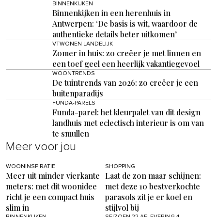
BINNENKIJKEN
Binnenkijken in een herenhuis in
Antwerpen: ‘De basis is wit, waardoor de
authentieke details beter uitkomen’
VTWONEN LANDELIJK
Zomer in huis: zo creëer je met linnen en
een toef geel een heerlijk vakantiegevoel
WOONTRENDS
De tuintrends van 2026: zo creëer je een
buitenparadijs
FUNDA-PARELS
Funda-parel: het kleurpalet van dit design
landhuis met eclectisch interieur is om van
te smullen
Meer voor jou
WOONINSPIRATIE
SHOPPING
Meer uit minder vierkante
Laat de zon maar schijnen:
meters: met dit woonidee
met deze 10 bestverkochte
richt je een compact huis
parasols zit je er koel en
slim in
stijlvol bij
BINNENKIJKEN
SEIZOEN 22 AFLEVERING 4