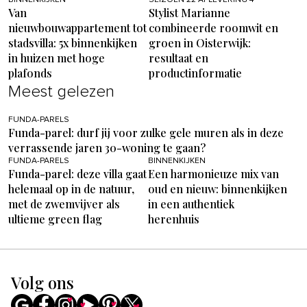
Van
Stylist Marianne
nieuwbouwappartement tot
combineerde roomwit en
stadsvilla: 5x binnenkijken
groen in Oisterwijk:
in huizen met hoge
resultaat en
plafonds
productinformatie
Meest gelezen
FUNDA-PARELS
Funda-parel: durf jij voor zulke gele muren als in deze
verrassende jaren 30-woning te gaan?
FUNDA-PARELS
BINNENKIJKEN
Funda-parel: deze villa gaat
Een harmonieuze mix van
helemaal op in de natuur,
oud en nieuw: binnenkijken
met de zwemvijver als
in een authentiek
ultieme green flag
herenhuis
Volg ons