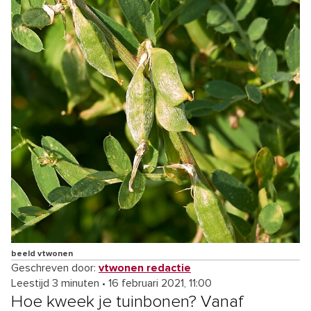
beeld vtwonen
Geschreven door:
vtwonen redactie
Leestijd 3 minuten
•
16 februari 2021, 11:00
Hoe kweek je tuinbonen? Vanaf