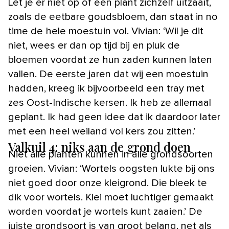
Let je er niet op of een plant zichzelf uitzaait,
zoals de eetbare goudsbloem, dan staat in no
time de hele moestuin vol. Vivian: ‘Wil je dit
niet, wees er dan op tijd bij en pluk de
bloemen voordat ze hun zaden kunnen laten
vallen. De eerste jaren dat wij een moestuin
hadden, kreeg ik bijvoorbeeld een tray met
zes Oost-Indische kersen. Ik heb ze allemaal
geplant. Ik had geen idee dat ik daardoor later
met een heel weiland vol kers zou zitten.’
Valkuil 4: niks aan de grond doen
Niet alle planten kunnen in alle grondsoorten
groeien. Vivian: ‘Wortels oogsten lukte bij ons
niet goed door onze kleigrond. Die bleek te
dik voor wortels. Klei moet luchtiger gemaakt
worden voordat je wortels kunt zaaien.’ De
juiste grondsoort is van groot belang, net als