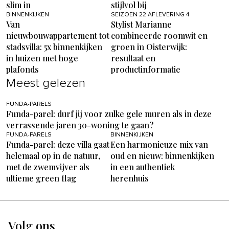
slim in
stijlvol bij
BINNENKIJKEN
SEIZOEN 22 AFLEVERING 4
Van
Stylist Marianne
nieuwbouwappartement tot
combineerde roomwit en
stadsvilla: 5x binnenkijken
groen in Oisterwijk:
in huizen met hoge
resultaat en
plafonds
productinformatie
Meest gelezen
FUNDA-PARELS
Funda-parel: durf jij voor zulke gele muren als in deze
verrassende jaren 30-woning te gaan?
FUNDA-PARELS
BINNENKIJKEN
Funda-parel: deze villa gaat
Een harmonieuze mix van
helemaal op in de natuur,
oud en nieuw: binnenkijken
met de zwemvijver als
in een authentiek
ultieme green flag
herenhuis
Volg ons