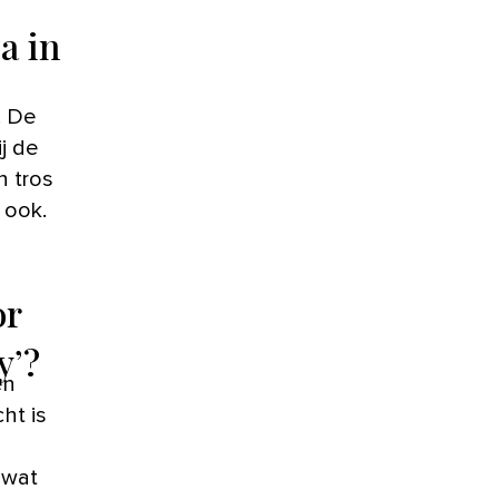
a in
. De
j de
n tros
 ook.
or
y’?
en
ht is
 wat