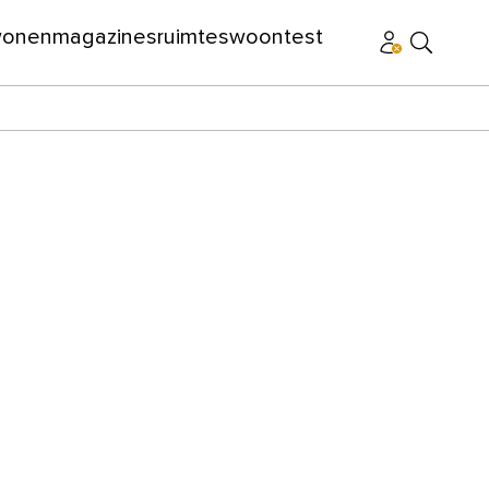
wonen
magazines
ruimtes
woontest