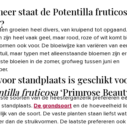
eer staat de Potentilla fruticos
i?
ten groeien heel divers, van kruipend tot opgaand
zijn heel vaak geel, maar rood, roze of wit komt bi
rmen ook voor. De bloeiwijze kan variëren van ee
 tuil, maar typen met alleenstaande bloemen zijn er
te bloeien in de zomer, grofweg tussen juni en
er.
voor standplaats is geschikt vo
tilla fruticosa
‘Primrose Beaut
te soorten van de heesterganzerik prefereren e
 standplaats.
De grondsoort
en de hoeveelheid lic
ijk van de soort. De vaste planten staan liefst wat
er dan de struikvormen. De laatste prefereren ook