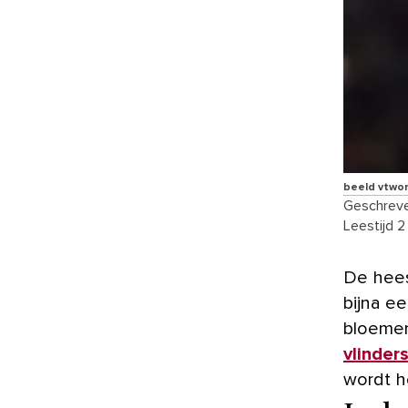
beeld vtwo
Geschreve
Leestijd 2
De hee
bijna e
bloemen
vlinder
wordt h