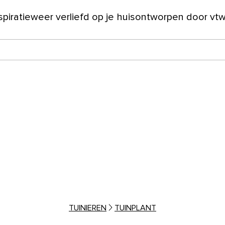
spiratie
weer verliefd op je huis
ontworpen door vt
ver ons
TUINIEREN
TUINPLANT