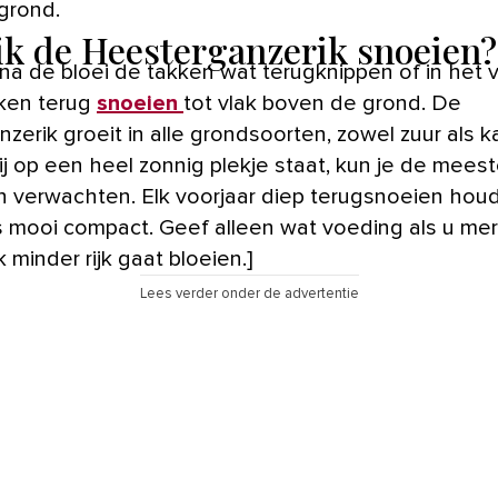
grond.
ik de Heesterganzerik snoeien?
 na de bloei de takken wat terugknippen of in het 
iken terug
snoeien
tot vlak boven de grond. De
nzerik groeit in alle grondsoorten, zowel zuur als kal
ij op een heel zonnig plekje staat, kun je de mees
 verwachten. Elk voorjaar diep terugsnoeien hou
es mooi compact. Geef alleen wat voeding als u mer
k minder rijk gaat bloeien.]
Lees verder onder de advertentie