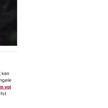
’
kan
omgele
in vol
rfst