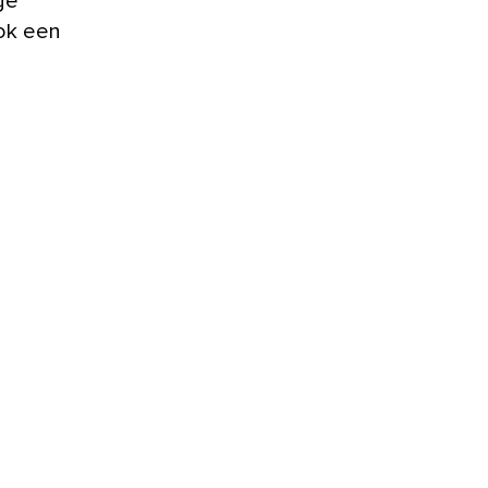
ge
ook een