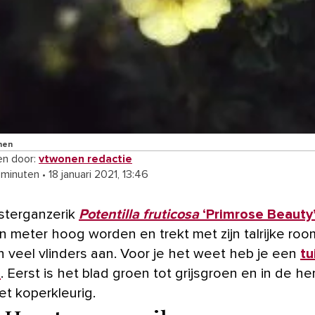
nen
n door:
vtwonen redactie
 minuten
•
18 januari 2021, 13:46
sterganzerik
Potentilla fruticosa
‘Primrose Beauty
en meter hoog worden en trekt met zijn talrijke ro
 veel vlinders aan. Voor je het weet heb je een
tu
s
. Eerst is het blad groen tot grijsgroen en in de he
et koperkleurig.