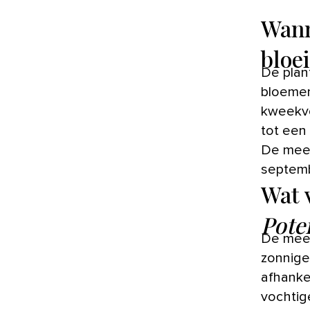
Wann
bloe
De plan
bloemen 
kweekvo
tot een
De mees
septemb
Wat 
Poten
De mees
zonnige
afhankel
vochtig