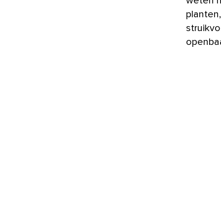
weten n
planten
struikv
openbaa