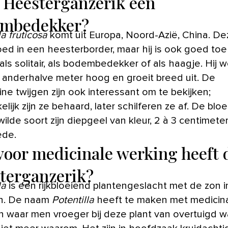
e Heesterganzerik een
mbedekker?
la fruticosa
komt uit Europa, Noord-Azië, China. De
oed in een heesterborder, maar hij is ook goed toe
ls solitair, als bodembedekker of als haagje. Hij w
 anderhalve meter hoog en groeit breed uit. De
ne twijgen zijn ook interessant om te bekijken;
lijk zijn ze behaard, later schilferen ze af. De bl
ilde soort zijn diepgeel van kleur, 2 à 3 centimeter
ede.
voor medicinale werking heeft 
terganzerik?
la
is een rijkbloeiend plantengeslacht met de zon in
n. De naam
Potentilla
heeft te maken met medicin
n waar men vroeger bij deze plant van overtuigd 