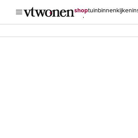
shop
tuin
binnenkijken
in
verbouwen
cursussen
o