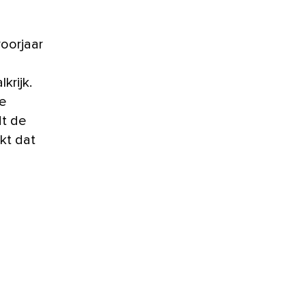
voorjaar
krijk.
te
dt de
kt dat