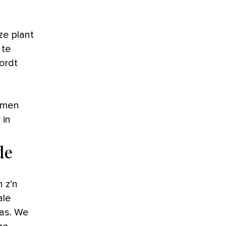
ze plant
 te
ordt
oemen
 in
de
 z’n
ale
was. We