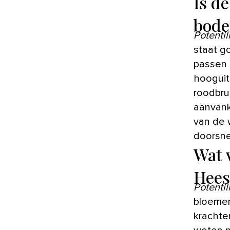
Is d
bode
Potentil
staat g
passen a
hooguit
roodbrui
aanvanke
van de w
doorsn
Wat 
Hees
Potentil
bloeme
krachte