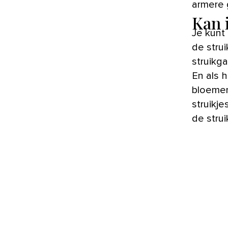
armere 
Kan 
Je kunt
de stru
struikga
En als h
bloemen
struikj
de strui