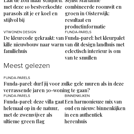
Laat de zon maar schijnen:
Stylist Marianne
met deze 10 bestverkochte
combineerde roomwit en
parasols zit je er koel en
groen in Oisterwijk:
stijlvol bij
resultaat en
productinformatie
VTWONEN DESIGN
FUNDA-PARELS
De kleurcode gekraakt: van
Funda-parel: het kleurpalet
kille nieuwbouw naar warm
van dit design landhuis met
familiehuis
eclectisch interieur is om
van te smullen
Meest gelezen
FUNDA-PARELS
Funda-parel: durf jij voor zulke gele muren als in deze
verrassende jaren 30-woning te gaan?
FUNDA-PARELS
BINNENKIJKEN
Funda-parel: deze villa gaat
Een harmonieuze mix van
helemaal op in de natuur,
oud en nieuw: binnenkijken
met de zwemvijver als
in een authentiek
ultieme green flag
herenhuis