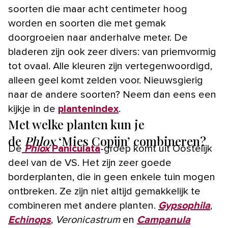
soorten die maar acht centimeter hoog
worden en soorten die met gemak
doorgroeien naar anderhalve meter. De
bladeren zijn ook zeer divers: van priemvormig
tot ovaal. Alle kleuren zijn vertegenwoordigd,
alleen geel komt zelden voor. Nieuwsgierig
naar de andere soorten? Neem dan eens een
kijkje in de
plantenindex
.
Met welke planten kun je
de
Phlox
‘Mies Copijn’ combineren?
De
Phlox
Paniculata
-groep komt uit Oostelijk
deel van de VS. Het zijn zeer goede
borderplanten, die in geen enkele tuin mogen
ontbreken. Ze zijn niet altijd gemakkelijk te
combineren met andere planten.
Gypsophila
,
Echinops
,
Veronicastrum
en
Campanula