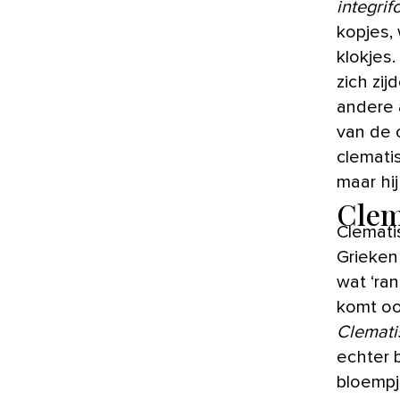
integrifo
kopjes,
klokjes
zich zi
andere 
van de 
clemati
maar hij
Clem
Clemati
Grieken
wat ‘ra
komt oo
Clematis
echter 
bloempj