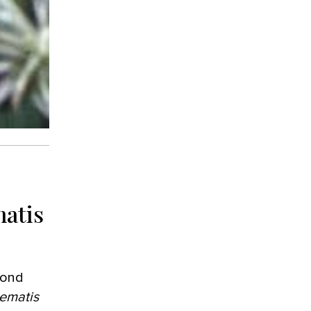
matis
rond
ematis