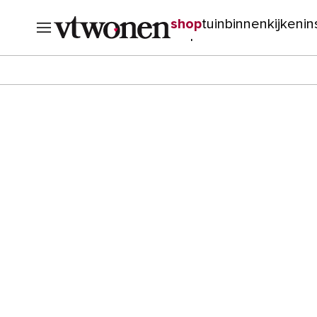
shop
tuin
binnenkijken
in
verbouwen
cursussen
o