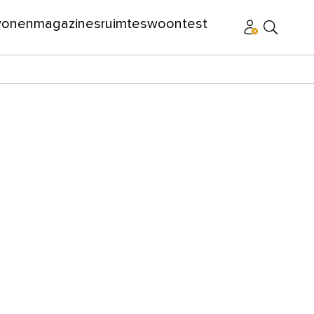
wonen
magazines
ruimtes
woontest