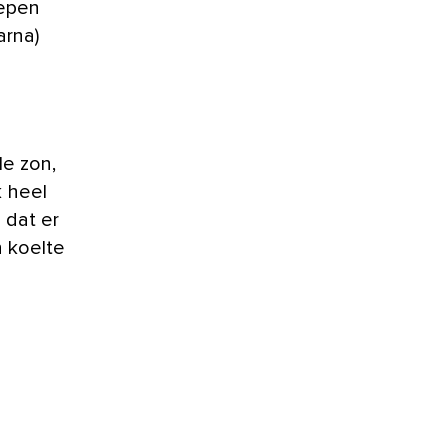
oepen
arna)
le zon,
 heel
 dat er
n koelte