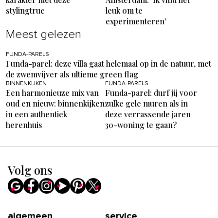
stylingtruc
leuk om te
experimenteren’
Meest gelezen
FUNDA-PARELS
Funda-parel: deze villa gaat helemaal op in de natuur, met
de zwemvijver als ultieme green flag
BINNENKIJKEN
FUNDA-PARELS
Een harmonieuze mix van
Funda-parel: durf jij voor
oud en nieuw: binnenkijken
zulke gele muren als in
in een authentiek
deze verrassende jaren
herenhuis
30-woning te gaan?
Volg ons
algemeen
service