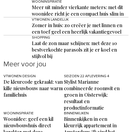
WOONINSPIRATIE
Meer uit minder vierkante meters: met dit
woonidee richt je een compact huis slim in
VTWONEN LANDELIJK
Zomer in huis: zo creëer je met linnen en
een toef geel een heerlijk vakantiegevoel
SHOPPING
Laat de zon maar schijnen: met deze 10
bestverkochte parasols zit je er koel en
stijlvol bij
Meer voor jou
VTWONEN DESIGN
SEIZOEN 22 AFLEVERING 4
De kleurcode gekraakt: van
Stylist Marianne
kille nieuwbouw naar warm
combineerde roomwit en
familiehuis
groen in Oisterwijk:
resultaat en
productinformatie
WOONINSPIRATIE
BINNENKIJKEN
Woonidee: geef een kil
Binnenkijken in een
nieuwbouwhuis direct
kleurrijk appartement in
karakter met deze
Amsterdam: ‘Ik vind het