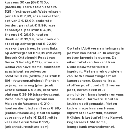
kussens 30 cm (Ø) € 150,-,
(dacks.nl). Terra stalen stoel €
525,- (extravert.nl). Waterglazen,
per stuk € 7,99, roze servetten,
set van 2 € 12,99, onderste
borden, per stuk € 9,99, roze
schaaltjes, per stuk € 4,99,
theepot € 29,99, houten
dienblad € 39,99, roze doek op
stoel op achtergrond € 22,99,
roze-wit gestreepte vaas links
Op tafel Aloë vera en helmgras in
op achtergrond € 19,99 (hm.com).
potten van Intratuin. In overige
Bestek Ottolenghi Feast van
potten lavendel en varen. De
Serax, 24-delig € 137,-, stoelen
eiken tafel van Jan van IJken
Dalisa van Kave Home, duurzaam
Oude Bouwmaterialen is
acaciahout en polyester,
ingekort. Metalen rek op wielen
55x43x88 cm (bxdxh), per stuk €
van De Weldaad fungeert als
106,- (vtwonen.nl/shop). Planten
kamerscherm. Kussens Ikea,
prijs op aanvraag (plantje.nl).
stoffen poef Loods 5. Zilveren
Grote schaal € 59,99, lichtroze
poef, keramieken kruk,
plateau € 39,99 (sissy-boy.com).
windlichten, kaarshouder en vaas
Roze plaid op voorgrond van
Household Hardware. Houten
Maison de Vacances € 210,-,
krukken zelfgemaakt. Rieten
houten dienblad van Serax € 99,-
kruk en roze kaarsen Hema.
(couleurlocale.eu). Houten bakje
Bijzettafel Kwantum, mokken
vooraan op tafel € 12,95, witte
HKliving, bijzettafel links Karwei,
vaas met oren Sava € 169,-
kegelkaars H&M Home,
(urbannatureculture.com).
loungebank evavandeven.nl.