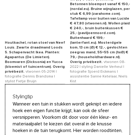
Betonnen bloempot vanaf € 150,-
(nordal.eu). Bruine wijnglazen, per
stuk € 6,99 (zarahome.com).
Tafellamp voor buiten van Lucide
€ 47,80 (vtwonen.nl). Wollen plaid
€ 240,-, bruin buitenkussen €
25,- (paviljoennoord.com).
Buitenhaard € 199,-
Houtkachel, rotan stoel van Neef
(lanterfant.eu). Mosterdgele
Louis. Zwarte draadmand Loods
kom, 13 cm (Ø) € 12,-, gevlochten
5. Schapenvacht Ikea. Planten:
zeegras mand, 55×55 cm (hxØ) €
Agapantus (De Limieten).
79,- (householdhardware.nl).
Boomvaren (Dicksonia) en Yucca
Overig privébezit.
vtwonen 08-
(bloemist of tuincentrum). Overig
2022 | styling Danielle Verheul |
privébezit.
vtwonen 05-2014 |
fotografie Sjoerd Eickmans |
fotografie Dennis Brandsma |
assistentie Sanne Ketelaar, Niels
stylist Fietje Bruijn
Kist
Stylingtip
Wanneer een tuin in stukken wordt geknipt en iedere
hoek een eigen functie krijgt, kan ook de sfeer
versnipperen. Voorkom dit door voor één kleur- en
materiaalpalet te kiezen dat overal in de knusse
hoeken in de tuin terugkomt. Hier worden roodtinten,