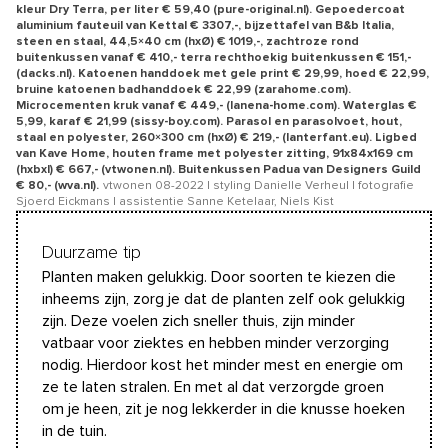
kleur Dry Terra, per liter € 59,40 (pure-original.nl). Gepoedercoat
aluminium fauteuil van Kettal € 3307,-, bijzettafel van B&b Italia,
steen en staal, 44,5×40 cm (hxØ) € 1019,-, zachtroze rond
buitenkussen vanaf € 410,- terra rechthoekig buitenkussen € 151,-
(dacks.nl). Katoenen handdoek met gele print € 29,99, hoed € 22,99,
bruine katoenen badhanddoek € 22,99 (zarahome.com).
Microcementen kruk vanaf € 449,- (lanena-home.com). Waterglas €
5,99, karaf € 21,99 (sissy-boy.com). Parasol en parasolvoet, hout,
staal en polyester, 260×300 cm (hxØ) € 219,- (lanterfant.eu). Ligbed
van Kave Home, houten frame met polyester zitting, 91x84x169 cm
(hxbxl) € 667,- (vtwonen.nl). Buitenkussen Padua van Designers Guild
€ 80,- (wva.nl).
vtwonen 08-2022 | styling Danielle Verheul | fotografie
Sjoerd Eickmans | assistentie Sanne Ketelaar, Niels Kist
Duurzame tip
Planten maken gelukkig. Door soorten te kiezen die
inheems zijn, zorg je dat de planten zelf ook gelukkig
zijn. Deze voelen zich sneller thuis, zijn minder
vatbaar voor ziektes en hebben minder verzorging
nodig. Hierdoor kost het minder mest en energie om
ze te laten stralen. En met al dat verzorgde groen
om je heen, zit je nog lekkerder in die knusse hoeken
in de tuin.