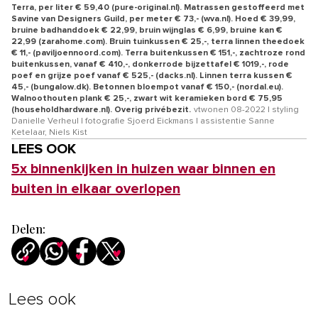
Terra, per liter € 59,40 (pure-original.nl). Matrassen gestoffeerd met
Savine van Designers Guild, per meter € 73,- (wva.nl). Hoed € 39,99,
bruine badhanddoek € 22,99, bruin wijnglas € 6,99, bruine kan €
22,99 (zarahome.com). Bruin tuinkussen € 25,-, terra linnen theedoek
€ 11,- (paviljoennoord.com). Terra buitenkussen € 151,-, zachtroze rond
buitenkussen, vanaf € 410,-, donkerrode bijzettafel € 1019,-, rode
poef en grijze poef vanaf € 525,- (dacks.nl). Linnen terra kussen €
45,- (bungalow.dk). Betonnen bloempot vanaf € 150,- (nordal.eu).
Walnoothouten plank € 25,-, zwart wit keramieken bord € 75,95
(householdhardware.nl). Overig privébezit.
vtwonen 08-2022 | styling
Danielle Verheul | fotografie Sjoerd Eickmans | assistentie Sanne
Ketelaar, Niels Kist
LEES OOK
5x binnenkijken in huizen waar binnen en
buiten in elkaar overlopen
Delen:
Lees ook