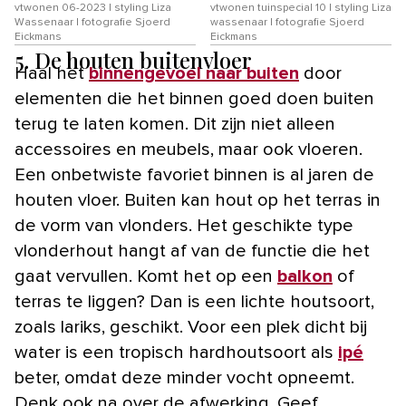
vtwonen 06-2023 | styling Liza
vtwonen tuinspecial 10 | styling Liza
Wassenaar | fotografie Sjoerd
wassenaar | fotografie Sjoerd
Eickmans
Eickmans
5. De houten buitenvloer
Haal het
binnengevoel naar buiten
door
elementen die het binnen goed doen buiten
terug te laten komen. Dit zijn niet alleen
accessoires en meubels, maar ook vloeren.
Een onbetwiste favoriet binnen is al jaren de
houten vloer. Buiten kan hout op het terras in
de vorm van vlonders. Het geschikte type
vlonderhout hangt af van de functie die het
gaat vervullen. Komt het op een
balkon
of
terras te liggen? Dan is een lichte houtsoort,
zoals lariks, geschikt. Voor een plek dicht bij
water is een tropisch hardhoutsoort als
ipé
beter, omdat deze minder vocht opneemt.
Denk ook na over de afwerking. Geef