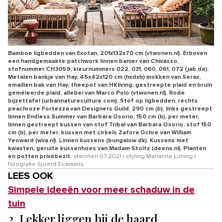
Bamboe ligbedden van Exotan, 201x132x70 cm (vtwonen.nl). Erboven
een handgemaakte patchwork linnen banier van Chivasso,
stofnummer CH3059, kleurnummers 022, 031, 060, 061, 072 (jab.de).
Metalen bankje van Hay, 45x42x120 cm (hxdxb) mokken van Serax,
emaillen bak van Hay, theepot van HKliving, gestreepte plaid en bruin
gemêleerde plaid, allebei van Marco Polo (vtwonen.nl). Rode
bijzettafel (urbannatureculture.com). Stof op ligbedden; rechts
peachroze Fortezza van Designers Guild, 290 cm (b), links gestreept
linnen Endless Summer van Barbara Osorio, 150 cm (b), per meter,
linnen gestreept kussen van stof Tribal van Barbara Osorio, stof 150
cm (b), per meter, kussen met cirkels Zafora Ochre van William
Yeoward (wva.nl). Linnen kussens (bungalow.dk). Kussens met
kwasten, geruite kussenhoes van Madam Stoltz (deens.nl). Planten
en potten privébezit.
vtwonen 07-2021 | styling Marianne Luning |
fotografie Sjoerd Eickmans
LEES OOK
Simpele ideeën voor meer schaduw in d
e
tuin
2. Lekker liggen bij de haard