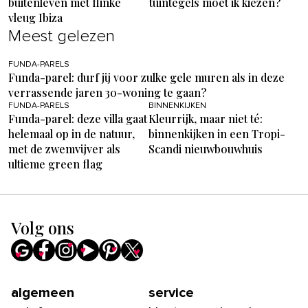
buitenleven met flinke
tuintegels moet ik kiezen?
vleug Ibiza
Meest gelezen
FUNDA-PARELS
Funda-parel: durf jij voor zulke gele muren als in deze
verrassende jaren 30-woning te gaan?
FUNDA-PARELS
BINNENKIJKEN
Funda-parel: deze villa gaat
Kleurrijk, maar niet té:
helemaal op in de natuur,
binnenkijken in een Tropi-
met de zwemvijver als
Scandi nieuwbouwhuis
ultieme green flag
Volg ons
algemeen
service