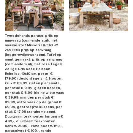
Tweedehands parasol prijs op
aanvraag (com-anders.nl), met
nieuwe stof Missori LR-347-21
van Elitis prijs op aanvraag
(loggerewilpower.com). Tafel op
maat gemaakt, prijs op aanvraag
(com-anders.nl), met roze tegels
Zellige Gris Rose Poisson
Echelles, 10x10 cm, per m² €
179,50 (designtegels.nl). Houten
kruk € 69,99, rieten placemats,
per stuk € 9,99, glazen borden,
per stuk € 6,99, kleine witte vaas
€ 39,99, manden per stuk €
89,99, witte vaas op de grond €
69,99, gestreepte kussens, per
stuk € 17,99 (zarahome.com).
Duurzaam teakhouten lantaarn €
499,-, duurzaam teakhouten
bank € 2000,-, roze poef € 1110,-,
parasolvoet € 109,-, ronde