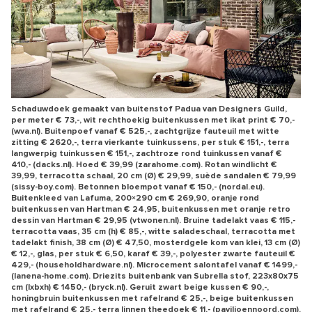
Schaduwdoek gemaakt van buitenstof Padua van Designers Guild,
per meter € 73,-, wit rechthoekig buitenkussen met ikat print € 70,-
(wva.nl). Buitenpoef vanaf € 525,-, zachtgrijze fauteuil met witte
zitting € 2620,-, terra vierkante tuinkussens, per stuk € 151,-, terra
langwerpig tuinkussen € 151,-, zachtroze rond tuinkussen vanaf €
410,- (dacks.nl). Hoed € 39,99 (zarahome.com). Rotan windlicht €
39,99, terracotta schaal, 20 cm (Ø) € 29,99, suède sandalen € 79,99
(sissy-boy.com). Betonnen bloempot vanaf € 150,- (nordal.eu).
Buitenkleed van Lafuma, 200×290 cm € 269,90, oranje rond
buitenkussen van Hartman € 24,95, buitenkussen met oranje retro
dessin van Hartman € 29,95 (vtwonen.nl). Bruine tadelakt vaas € 115,-
terracotta vaas, 35 cm (h) € 85,-, witte saladeschaal, terracotta met
tadelakt finish, 38 cm (Ø) € 47,50, mosterdgele kom van klei, 13 cm (Ø)
€ 12,-, glas, per stuk € 6,50, karaf € 39,-, polyester zwarte fauteuil €
429,- (householdhardware.nl). Microcement salontafel vanaf € 1499,-
(lanena-home.com). Driezits buitenbank van Subrella stof, 223x80x75
cm (lxbxh) € 1450,- (bryck.nl). Geruit zwart beige kussen € 90,-,
honingbruin buitenkussen met rafelrand € 25,-, beige buitenkussen
met rafelrand € 25,- terra linnen theedoek € 11,- (paviljoennoord.com).