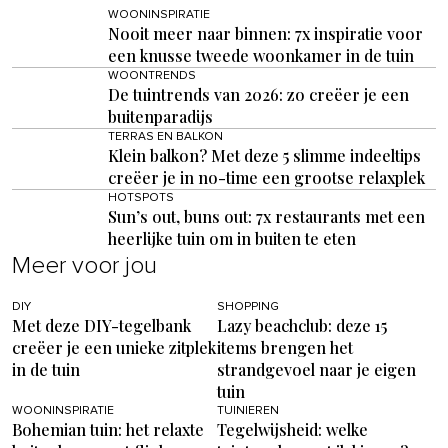
WOONINSPIRATIE
Nooit meer naar binnen: 7x inspiratie voor
een knusse tweede woonkamer in de tuin
WOONTRENDS
De tuintrends van 2026: zo creëer je een
buitenparadijs
TERRAS EN BALKON
Klein balkon? Met deze 5 slimme indeeltips
creëer je in no-time een grootse relaxplek
HOTSPOTS
Sun’s out, buns out: 7x restaurants met een
heerlijke tuin om in buiten te eten
Meer voor jou
DIY
SHOPPING
Met deze DIY-tegelbank
Lazy beachclub: deze 15
creëer je een unieke zitplek
items brengen het
in de tuin
strandgevoel naar je eigen
tuin
WOONINSPIRATIE
TUINIEREN
Bohemian tuin: het relaxte
Tegelwijsheid: welke