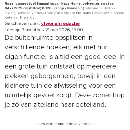
Roze loungestoel Samantha van Kave Home, polyester en staal,
84x72x75 cm (hxbxd) € 126,- (shop.vtwonen.nl).
vtwonen 08-2022 |
styling Danielle Verheul | fotografie Sjoerd Eickmans | assistentie Sanne
Ketelaar, Niels Kist
Geschreven door:
vtwonen redactie
Leestijd 3 minuten
•
21 mei 2026, 15:00
De buitenruimte opsplitsen in
verschillende hoeken, elk met hun
eigen functie, is altijd een goed idee. In
een grote tuin ontstaat op meerdere
plekken geborgenheid, terwijl in een
kleinere tuin de afwisseling voor een
ruimtelijk gevoel zorgt. Deze zomer hop
je zó van ziteiland naar eeteiland.
Lees verder onder de advertentie