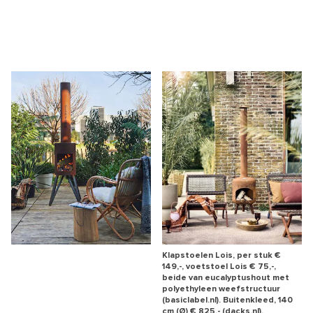
Klapstoelen Lois, per stuk €
149,-, voetstoel Lois € 75,-,
beide van eucalyptushout met
polyethyleen weefstructuur
(basiclabel.nl). Buitenkleed, 140
cm (Ø) € 825,- (dacks.nl).