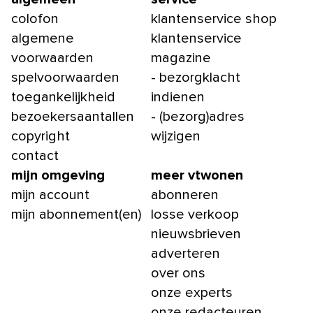
colofon
klantenservice shop
algemene
klantenservice
voorwaarden
magazine
spelvoorwaarden
- bezorgklacht
toegankelijkheid
indienen
bezoekersaantallen
- (bezorg)adres
copyright
wijzigen
contact
mijn omgeving
meer vtwonen
mijn account
abonneren
mijn abonnement(en)
losse verkoop
nieuwsbrieven
adverteren
over ons
onze experts
onze redacteuren