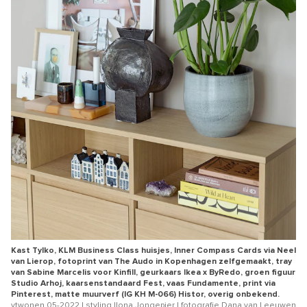
Kast Tylko, KLM Business Class huisjes, Inner Compass Cards via Neel
van Lierop, fotoprint van The Audo in Kopenhagen zelfgemaakt, tray
van Sabine Marcelis voor Kinfill, geurkaars Ikea x ByRedo, groen figuur
Studio Arhoj, kaarsenstandaard Fest, vaas Fundamente, print via
Pinterest, matte muurverf (IG KH M-066) Histor, overig onbekend.
vtwonen 05-2022 | styling Ilona Jongepier | fotografie Dana van Leeuwen