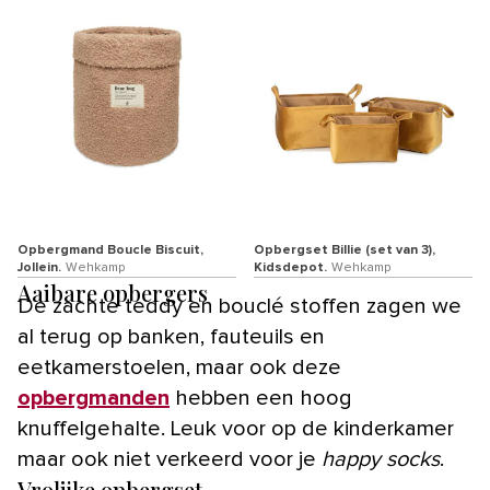
Opbergmand Boucle Biscuit,
Opbergset Billie (set van 3),
Jollein.
Wehkamp
Kidsdepot.
Wehkamp
Aaibare opbergers
De zachte teddy en bouclé stoffen zagen we
al terug op banken, fauteuils en
eetkamerstoelen, maar ook deze
opbergmanden
hebben een hoog
knuffelgehalte. Leuk voor op de kinderkamer
maar ook niet verkeerd voor je
happy socks
.
Vrolijke opbergset