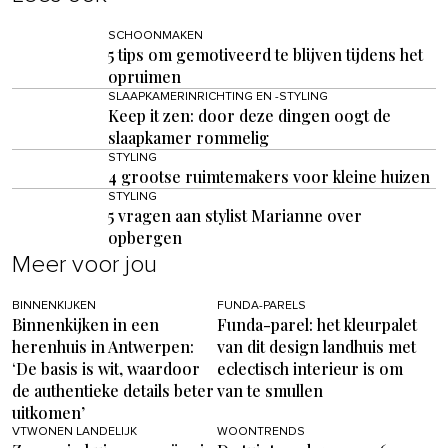
SCHOONMAKEN
5 tips om gemotiveerd te blijven tijdens het
opruimen
SLAAPKAMERINRICHTING EN -STYLING
Keep it zen: door deze dingen oogt de
slaapkamer rommelig
STYLING
4 grootse ruimtemakers voor kleine huizen
STYLING
5 vragen aan stylist Marianne over
opbergen
Meer voor jou
BINNENKIJKEN
FUNDA-PARELS
Binnenkijken in een
Funda-parel: het kleurpalet
herenhuis in Antwerpen:
van dit design landhuis met
‘De basis is wit, waardoor
eclectisch interieur is om
de authentieke details beter
van te smullen
uitkomen’
VTWONEN LANDELIJK
WOONTRENDS