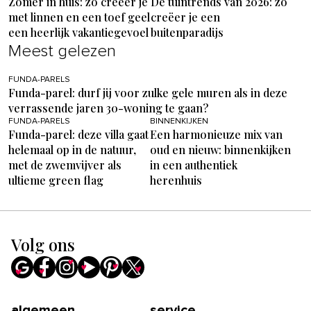
Zomer in huis: zo creëer je
De tuintrends van 2026: zo
met linnen en een toef geel
creëer je een
een heerlijk vakantiegevoel
buitenparadijs
Meest gelezen
FUNDA-PARELS
Funda-parel: durf jij voor zulke gele muren als in deze
verrassende jaren 30-woning te gaan?
FUNDA-PARELS
BINNENKIJKEN
Funda-parel: deze villa gaat
Een harmonieuze mix van
helemaal op in de natuur,
oud en nieuw: binnenkijken
met de zwemvijver als
in een authentiek
ultieme green flag
herenhuis
Volg ons
algemeen
service