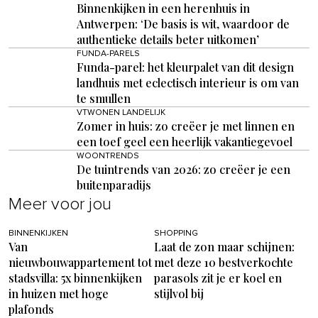
Binnenkijken in een herenhuis in
Antwerpen: ‘De basis is wit, waardoor de
authentieke details beter uitkomen’
FUNDA-PARELS
Funda-parel: het kleurpalet van dit design
landhuis met eclectisch interieur is om van
te smullen
VTWONEN LANDELIJK
Zomer in huis: zo creëer je met linnen en
een toef geel een heerlijk vakantiegevoel
WOONTRENDS
De tuintrends van 2026: zo creëer je een
buitenparadijs
Meer voor jou
BINNENKIJKEN
SHOPPING
Van
Laat de zon maar schijnen:
nieuwbouwappartement tot
met deze 10 bestverkochte
stadsvilla: 5x binnenkijken
parasols zit je er koel en
in huizen met hoge
stijlvol bij
plafonds