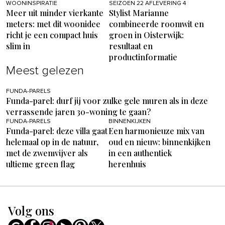
WOONINSPIRATIE
SEIZOEN 22 AFLEVERING 4
Meer uit minder vierkante
Stylist Marianne
meters: met dit woonidee
combineerde roomwit en
richt je een compact huis
groen in Oisterwijk:
slim in
resultaat en
productinformatie
Meest gelezen
FUNDA-PARELS
Funda-parel: durf jij voor zulke gele muren als in deze
verrassende jaren 30-woning te gaan?
FUNDA-PARELS
BINNENKIJKEN
Funda-parel: deze villa gaat
Een harmonieuze mix van
helemaal op in de natuur,
oud en nieuw: binnenkijken
met de zwemvijver als
in een authentiek
ultieme green flag
herenhuis
Volg ons