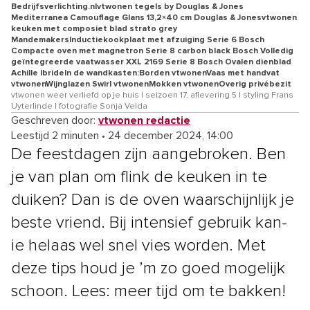
Bedrijfsverlichting.nlvtwonen tegels by Douglas & Jones
Mediterranea Camouflage Glans 13,2×40 cm Douglas & Jonesvtwonen
keuken met composiet blad strato grey
MandemakersInductiekookplaat met afzuiging Serie 6 Bosch
Compacte oven met magnetron Serie 8 carbon black Bosch Volledig
geïntegreerde vaatwasser XXL 2169 Serie 8 Bosch Ovalen dienblad
Achille IbrideIn de wandkasten:Borden vtwonenVaas met handvat
vtwonenWijnglazen Swirl vtwonenMokken vtwonenOverig privébezit
vtwonen weer verliefd op je huis | seizoen 17, aflevering 5 | styling Frans
Uyterlinde | fotografie Sonja Velda
Geschreven door:
vtwonen redactie
Leestijd 2 minuten
•
24 december 2024, 14:00
De feestdagen zijn aangebroken. Ben
je van plan om flink de keuken in te
duiken? Dan is de oven waarschijnlijk je
beste vriend. Bij intensief gebruik kan-
ie helaas wel snel vies worden. Met
deze tips houd je ’m zo goed mogelijk
schoon. Lees: meer tijd om te bakken!