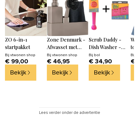
ZO 6-in-1
Zone Denmark -
Scrub Daddy -
Wel
startpakket
Afwasset met
Dish Washer -
tow
vaatdoekje -
Scrub Mommy -
Bij
vtwonen shop
Bij
vtwonen shop
Bij
bol
Bij
v
€ 99,00
€ 46,95
€ 34,90
€ 
Zeepdispenser en
Afwas Borstel -
afwasborstel
Incl. 2 Extra Roze
Bekijk
Bekijk
Bekijk
B
Sponzen - Roze
Lees verder onder de advertentie